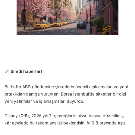
Şimdi haberler!
Bu hafta ABD gündemine şirketlerin önemli açıklamaları ve yeni
ortaklıkları damga vururken, Borsa İstanbul’da şirketler bir dizi
yeni yatırımlar ve iş anlaşmaları duyurdu.
Disney (
DIS
), 2026 yılı 3. çeyreğinde hisse başına düzeltilmiş
kâr açıkladı; bu rakam analist beklentisini %10,8 oranında aştı.