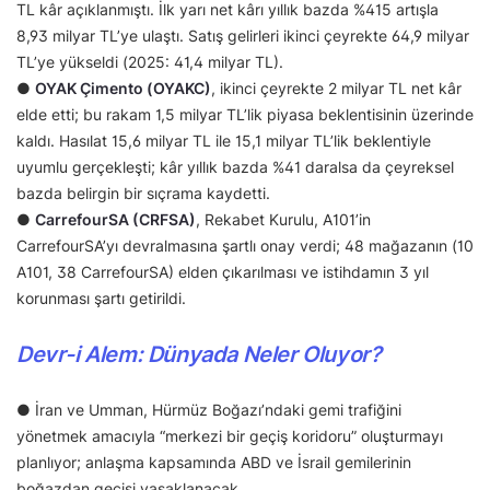
TL kâr açıklanmıştı. İlk yarı net kârı yıllık bazda %415 artışla
8,93 milyar TL’ye ulaştı. Satış gelirleri ikinci çeyrekte 64,9 milyar
TL’ye yükseldi (2025: 41,4 milyar TL).
●
OYAK Çimento (OYAKC)
, ikinci çeyrekte 2 milyar TL net kâr
elde etti; bu rakam 1,5 milyar TL’lik piyasa beklentisinin üzerinde
kaldı. Hasılat 15,6 milyar TL ile 15,1 milyar TL’lik beklentiyle
uyumlu gerçekleşti; kâr yıllık bazda %41 daralsa da çeyreksel
bazda belirgin bir sıçrama kaydetti.
●
CarrefourSA (CRFSA)
, Rekabet Kurulu, A101’in
CarrefourSA’yı devralmasına şartlı onay verdi; 48 mağazanın (10
A101, 38 CarrefourSA) elden çıkarılması ve istihdamın 3 yıl
korunması şartı getirildi.
Devr-i Alem: Dünyada Neler Oluyor?
● İran ve Umman, Hürmüz Boğazı’ndaki gemi trafiğini
yönetmek amacıyla “merkezi bir geçiş koridoru” oluşturmayı
planlıyor; anlaşma kapsamında ABD ve İsrail gemilerinin
boğazdan geçişi yasaklanacak.