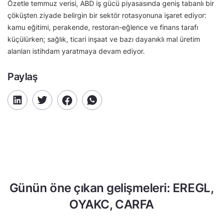
Özetle temmuz verisi, ABD iş gücü piyasasında geniş tabanlı bir
çöküşten ziyade belirgin bir sektör rotasyonuna işaret ediyor:
kamu eğitimi, perakende, restoran-eğlence ve finans tarafı
küçülürken; sağlık, ticari inşaat ve bazı dayanıklı mal üretim
alanları istihdam yaratmaya devam ediyor.
Paylaş
Günün öne çıkan gelişmeleri: EREGL,
OYAKC, CARFA