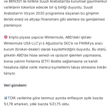
ve BKN301 ile birlikte Suudi Arabistan’da kurumsal gayrimenkul
varlıklarını tokenize edecek bir iş birliği duyurdu. Suudi
Arabistan’ın Vizyon 2030 programına dayanan bu girişimin
ileride enerji ve altyapı finansmanı gibi alanlara da genişlemesi
planlanıyor.
Kripto piyasa yapıcısı Wintermute, ABD’deki iştiraki
Wintermute USA LLC’yi 6 Ağustos’ta SEC’e ve FINRA’ya aracı
kurum (broker-dealer) olarak kaydettirdiğini duyurdu. Bu statü,
şirketin ABD’de hisse senedi ve opsiyon işlemleri yapmasına,
borsa yatırım fonlarına (ETF) likidite sağlamasına ve kendi
hesabına dijital varlık menkul kıymetlerini takas etmesine imkân
tanıyor.
Veri gündemi
TÜİK verilerine göre temmuz ayında enflasyon aylık bazda
%1,78 artarken, yıllık bazda %31,75 oldu.