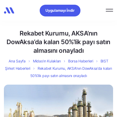
Uygulamayı İndir
Rekabet Kurumu, AKSA’nın
DowAksa’da kalan 50%’lik payı satın
almasını onayladı
Ana Sayfa
Midas’ın Kulakları
Borsa Haberleri
BIST
Şirket Haberleri
Rekabet Kurumu, AKSA’nın DowAksa’da kalan
50%’lik payı satın almasını onayladı