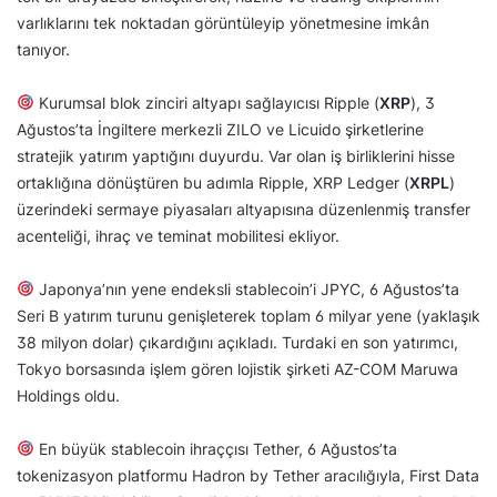
varlıklarını tek noktadan görüntüleyip yönetmesine imkân
tanıyor.
Kurumsal blok zinciri altyapı sağlayıcısı Ripple (
XRP
), 3
Ağustos’ta İngiltere merkezli ZILO ve Licuido şirketlerine
stratejik yatırım yaptığını duyurdu. Var olan iş birliklerini hisse
ortaklığına dönüştüren bu adımla Ripple, XRP Ledger (
XRPL
)
üzerindeki sermaye piyasaları altyapısına düzenlenmiş transfer
acenteliği, ihraç ve teminat mobilitesi ekliyor.
Japonya’nın yene endeksli stablecoin’i JPYC, 6 Ağustos’ta
Seri B yatırım turunu genişleterek toplam 6 milyar yene (yaklaşık
38 milyon dolar) çıkardığını açıkladı. Turdaki en son yatırımcı,
Tokyo borsasında işlem gören lojistik şirketi AZ-COM Maruwa
Holdings oldu.
En büyük stablecoin ihraççısı Tether, 6 Ağustos’ta
tokenizasyon platformu Hadron by Tether aracılığıyla, First Data