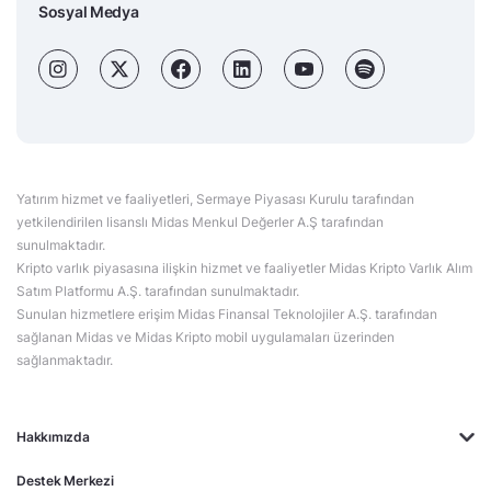
Sosyal Medya
Yatırım hizmet ve faaliyetleri, Sermaye Piyasası Kurulu tarafından
yetkilendirilen lisanslı Midas Menkul Değerler A.Ş tarafından
sunulmaktadır.
Kripto varlık piyasasına ilişkin hizmet ve faaliyetler Midas Kripto Varlık Alım
Satım Platformu A.Ş. tarafından sunulmaktadır.
Sunulan hizmetlere erişim Midas Finansal Teknolojiler A.Ş. tarafından
sağlanan Midas ve Midas Kripto mobil uygulamaları üzerinden
sağlanmaktadır.
Hakkımızda
Destek Merkezi