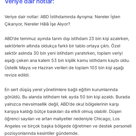
Veriye dair notlar:
Veriye dair notlar: ABD İstihdamında Ayrışma: Nereler İşten
Çıkarıyor, Nereler Hâlâ İşe Alıyor?
ABD’de temmuz ayında tarım dışı istihdam 23 bin kişi azalırken,
sektörlerin altında oldukça farklı bir tablo ortaya çıktı. Özel
sektör aslında 30 bin yeni istihdam yaratırken, toplam veriyi
aşağı çeken ana kalem 53 bin kişilik kamu istihdamı kaybı oldu.
Üstelik Mayıs ve Haziran verileri de toplam 103 bin kişi aşağı
revize edildi.
En sert düşüş yerel yönetimlere bağlı eğitim kurumlarında
görüldü. Bu alanda istihdam tek ayda 50 bin kişi azaldı. Burada
yalnızca mevsimsellik değil, ABD’de okul bölgelerinin karşı
karşıya kaldığı bütçe baskıları da etkili olmuş olabilir. Düşen
öğrenci sayıları ve artan maliyetler nedeniyle Chicago, Los
Angeles ve birçok başka bölgede öğretmen ve destek personeli
pozisyonlarında kesintiler gündemde.