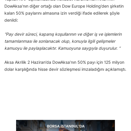
DowAksa’nın diğer ortağı olan Dow Europe Holding’den şirketin
kalan 50% paylarını almasına izin verdiği ifade edilerek şöyle
denildi:
“Pay devir süreci, kapanış koşullarının ve diğer iş ve işlemlerin
tamamlanması ile sonlanacak olup, konuyla ilgili gelişmeler
kamuoyu ile paylaşılacaktır. Kamuoyuna saygıyla duyurulur. “
Aksa Akrilik 2 Haziran’da DowAksa’nın 50% payı için 125 milyon
dolar karşılığında hisse devir sözleşmesi imzaladığını açıklamıştı.