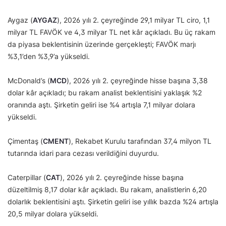
Aygaz (
AYGAZ
), 2026 yılı 2. çeyreğinde 29,1 milyar TL ciro, 1,1
milyar TL FAVÖK ve 4,3 milyar TL net kâr açıkladı. Bu üç rakam
da piyasa beklentisinin üzerinde gerçekleşti; FAVÖK marjı
%3,1’den %3,9’a yükseldi.
McDonald’s (
MCD
), 2026 yılı 2. çeyreğinde hisse başına 3,38
dolar kâr açıkladı; bu rakam analist beklentisini yaklaşık %2
oranında aştı. Şirketin geliri ise %4 artışla 7,1 milyar dolara
yükseldi.
Çimentaş (
CMENT
), Rekabet Kurulu tarafından 37,4 milyon TL
tutarında idari para cezası verildiğini duyurdu.
Caterpillar (
CAT
), 2026 yılı 2. çeyreğinde hisse başına
düzeltilmiş 8,17 dolar kâr açıkladı. Bu rakam, analistlerin 6,20
dolarlık beklentisini aştı. Şirketin geliri ise yıllık bazda %24 artışla
20,5 milyar dolara yükseldi.