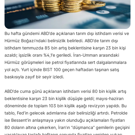
Bu hafta gündemi ABD’de açıklanan tarım dışı istihdam verisi ve
Hürmüz Boğazı’ndaki belirsizlik belirledi. ABD’de tarım dışı
istihdam temmuzda 85 bin artış beklentisine karşın 23 bin kişi
azaldı; işsizlik oranı %4,1’e geriledi. İran-Umman arasındaki
Hürmüz görüşmeleri ise petrol fiyatlarında sert dalgalanmalara
yol açtı. Yurt içinde BIST 100 geçen haftadan taşınan satış
baskısıyla zayıf bir seyir izledi.
ABD’de cuma günü açıklanan istihdam verisi 80 bin kişilik artış
beklentisine karşın 23 bin kişilik düşüşle geldi; mayıs-haziran
döneminde de toplam 103 bin kişilik aşağı revizyon yapıldı. Bu
tablo, Fed’in gelecek adımlarına dair belirsizliği artırdı. Petrolde
ise Bessent’in anlaşmaya yakın olunduğu açıklamaları fiyatları
80 doların altına çekerken, İran’ın “düşmanca” gemilerin geçişini
yasaklayan taslağı haftanın sonunda fiyatları yeniden yukarı