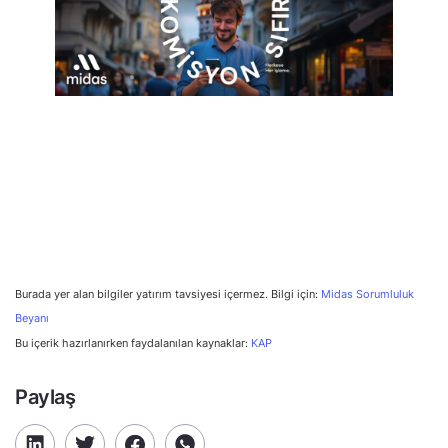
Burada yer alan bilgiler yatırım tavsiyesi içermez. Bilgi için:
Midas Sorumluluk
Beyanı
Bu içerik hazırlanırken faydalanılan kaynaklar:
KAP
Paylaş