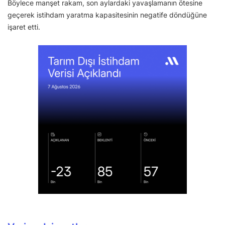
Böylece manşet rakam, son aylardaki yavaşlamanın ötesine
geçerek istihdam yaratma kapasitesinin negatife döndüğüne
işaret etti.