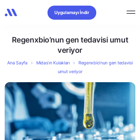
Uygulamayı İndir
Regenxbio’nun gen tedavisi umut
veriyor
Ana Sayfa
Midas’ın Kulakları
Regenxbio’nun gen tedavisi
umut veriyor