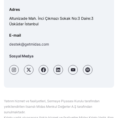
Adres
Altunizade Mah. İnci Çıkmazı Sokak No:3 Daire:3
Üsküdar İstanbul
E-mail
destek@getmidas.com
Sosyal Medya
Yatırım hizmet ve faaliyetleri, Sermaye Piyasası Kurulu tarafından
yetkilendirilen lisanslı Midas Menkul Değerler A.Ş tarafından
sunulmaktadır.
Kripto varlık piyasasına ilişkin hizmet ve faaliyetler Midas Kripto Varlık Alım