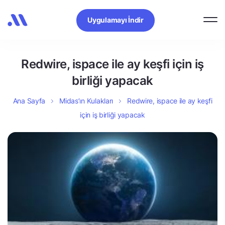
Uygulamayı İndir
Redwire, ispace ile ay keşfi için iş
birliği yapacak
Ana Sayfa
Midas’ın Kulakları
Redwire, ispace ile ay keşfi
için iş birliği yapacak