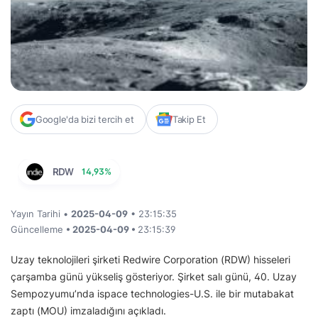
Google'da bizi tercih et
Takip Et
RDW
14,93%
Yayın Tarihi •
2025-04-09
• 23:15:35
Güncelleme
• 2025-04-09 •
23:15:39
Uzay teknolojileri şirketi Redwire Corporation (RDW) hisseleri
çarşamba günü yükseliş gösteriyor. Şirket salı günü, 40. Uzay
Sempozyumu’nda ispace technologies-U.S. ile bir mutabakat
zaptı (MOU) imzaladığını açıkladı.