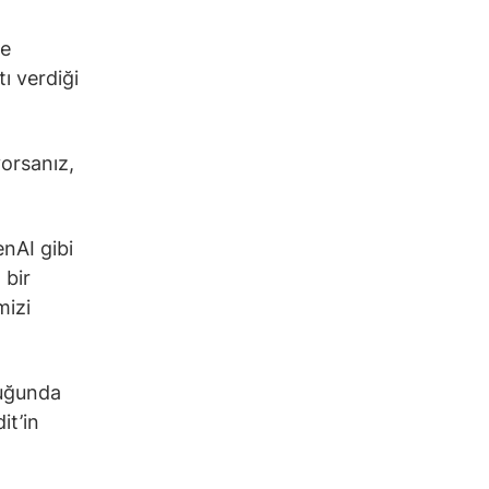
le
ı verdiği
yorsanız,
nAI gibi
 bir
mizi
duğunda
it’in