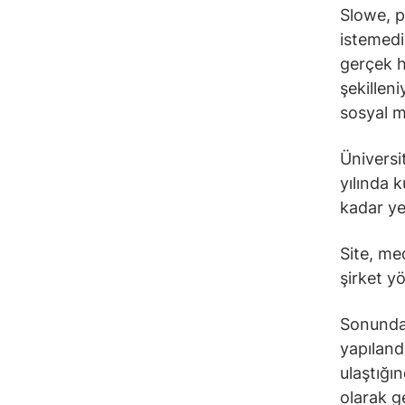
Slowe, p
istemediğ
gerçek h
şekillen
sosyal m
Üniversi
yılında 
kadar yen
Site, me
şirket y
Sonunda 
yapıland
ulaştığı
olarak g