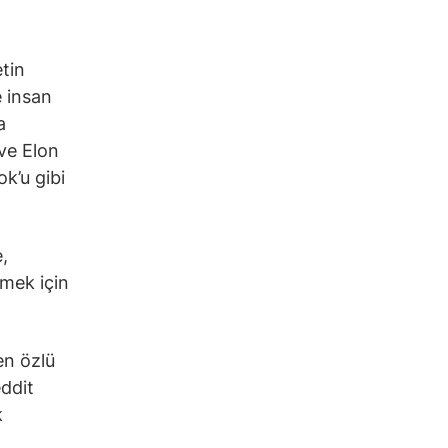
tin
 insan
a
ve Elon
k’u gibi
,
rmek için
en özlü
eddit
k