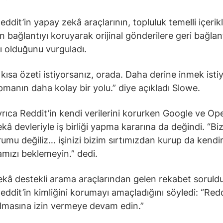
eddit’in yapay zekâ araçlarının, topluluk temelli içerik
 bağlantıyı koruyarak orijinal gönderilere geri bağlant
lı olduğunu vurguladı.
kısa özeti istiyorsanız, orada. Daha derine inmek isti
manın daha kolay bir yolu.” diye açıkladı Slowe.
rıca Reddit’in kendi verilerini korurken Google ve Ope
kâ devleriyle iş birliği yapma kararına da değindi. “Biz
rumu değiliz… işinizi bizim sırtımızdan kurup da kendi
ızı beklemeyin.” dedi.
kâ destekli arama araçlarından gelen rekabet sorul
eddit’in kimliğini korumayı amaçladığını söyledi: “Redd
lmasına izin vermeye devam edin.”