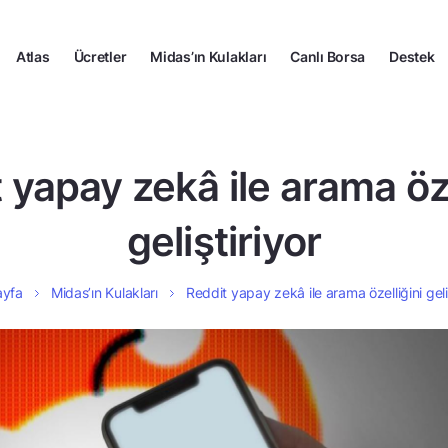
Atlas
Ücretler
Midas’ın Kulakları
Canlı Borsa
Destek
 yapay zekâ ile arama öze
geliştiriyor
ayfa
Midas’ın Kulakları
Reddit yapay zekâ ile arama özelliğini geliş