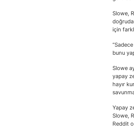
Slowe, R
doğrudan
için fark
“Sadece 
bunu yap
Slowe ay
yapay ze
hayır ku
savunmam
Yapay ze
Slowe, R
Reddit o