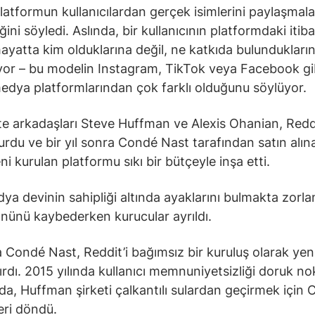
latformun kullanıcılardan gerçek isimlerini paylaşmala
ini söyledi. Aslında, bir kullanıcının platformdaki itiba
ayatta kim olduklarına değil, ne katkıda bulundukları
iyor – bu modelin Instagram, TikTok veya Facebook gi
edya platformlarından çok farklı olduğunu söylüyor.
te arkadaşları Steve Huffman ve Alexis Ohanian, Redd
kurdu ve bir yıl sonra Condé Nast tarafından satın alı
i kurulan platformu sıkı bir bütçeyle inşa etti.
dya devinin sahipliği altında ayaklarını bulmakta zorla
önünü kaybederken kurucular ayrıldı.
Condé Nast, Reddit’i bağımsız bir kuruluş olarak ye
ırdı. 2015 yılında kullanıcı memnuniyetsizliği doruk no
nda, Huffman şirketi çalkantılı sulardan geçirmek için
eri döndü.