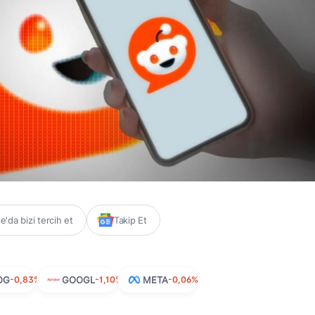
'da bizi tercih et
Takip Et
OG
-0,83%
GOOGL
-1,10%
META
-0,06%