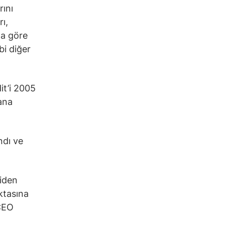
rını
rı,
na göre
bi diğer
it’i 2005
nana
ndı ve
niden
ktasına
 CEO