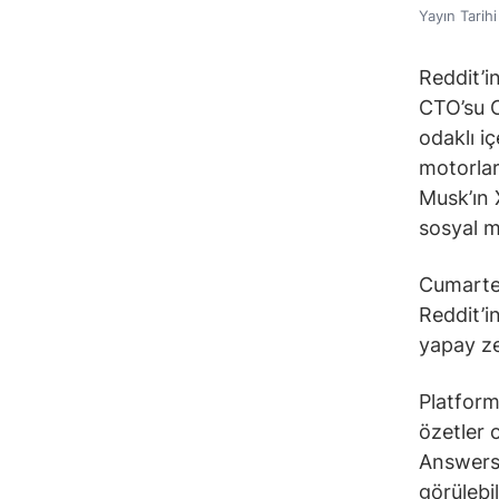
Yayın Tarih
Reddit’i
CTO’su C
odaklı i
motorlar
Musk’ın 
sosyal m
Cumartes
Reddit’i
yapay ze
Platform
özetler 
Answers’
görülebil