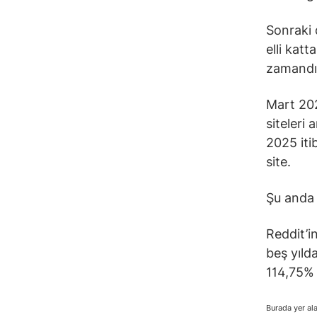
Sonraki 
elli katt
zamandır
Mart 202
siteleri
2025 iti
site.
Şu anda 
Reddit’i
beş yıld
114,75% 
Burada yer ala