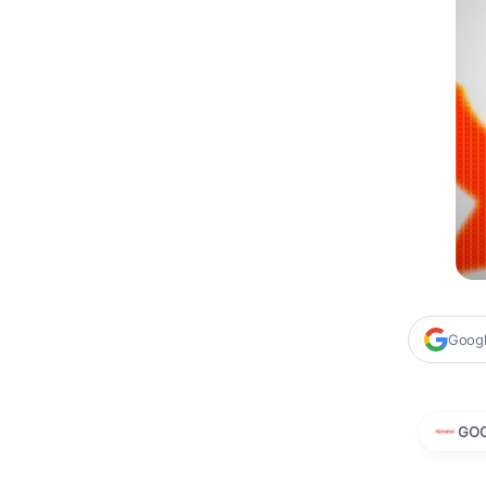
Google
GO