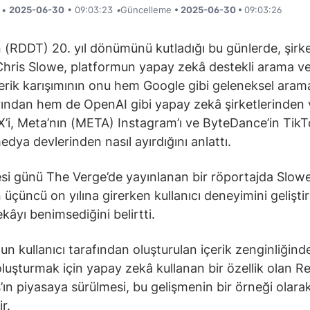
i •
2025-06-30
• 09:03:23
•
Güncelleme
• 2025-06-30 •
09:03:26
n (RDDT) 20. yıl dönümünü kutladığı bu günlerde, şirke
hris Slowe, platformun yapay zekâ destekli arama ve
çerik karışımının onu hem Google gibi geleneksel aram
ından hem de OpenAI gibi yapay zekâ şirketlerinden 
X’i, Meta’nın (META) Instagram’ı ve ByteDance’in TikTo
edya devlerinden nasıl ayırdığını anlattı.
i günü The Verge’de yayınlanan bir röportajda Slowe
n üçüncü on yılına girerken kullanıcı deneyimini gelişti
kâyı benimsediğini belirtti.
un kullanıcı tarafından oluşturulan içerik zenginliğind
oluşturmak için yapay zekâ kullanan bir özellik olan R
ın piyasaya sürülmesi, bu gelişmenin bir örneği olara
ir.