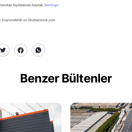
rlanırken faydalanılan kaynak:
Benzinga
k: EvaristoMGD on Shutterstock.com
Benzer Bültenler