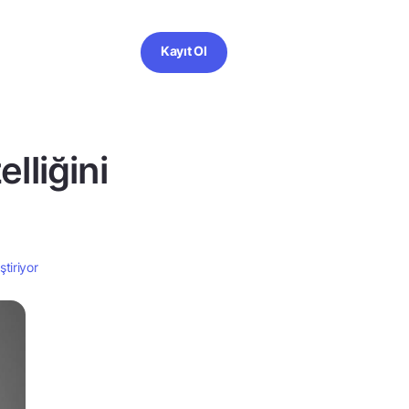
Kayıt Ol
lliğini
tiriyor