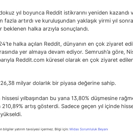
dokuz yıl boyunca Reddit istikrarını yeniden kazandı ve
an fazla artırdı ve kuruluşundan yaklaşık yirmi yıl sonr
 beklenen halka arzıyla sonuçlandı.
4’te halka açılan Reddit, dünyanın en çok ziyaret ed
 arasında yer almaya devam ediyor. Semrush’a göre, N
barıyla Reddit.com küresel olarak en çok ziyaret edile
26,38 milyar dolarlık bir piyasa değerine sahip.
n hissesi yılbaşından bu yana 13,80% düşmesine rağ
a 210,89% artış gösterdi. Sadece geçen yıl içinde hisse
yükseldi.
n bilgiler yatırım tavsiyesi içermez. Bilgi için:
Midas Sorumluluk Beyanı