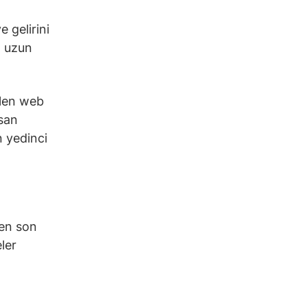
 gelirini
a uzun
ilen web
isan
n yedinci
men son
ler