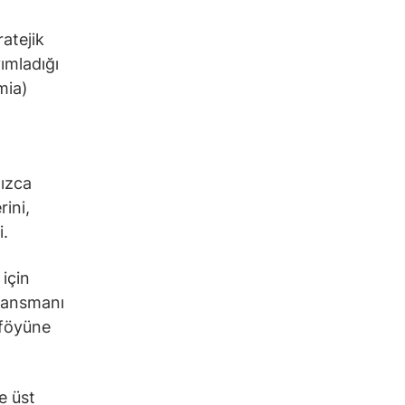
atejik
ımladığı
mia)
nızca
rini,
i.
için
inansmanı
tföyüne
e üst