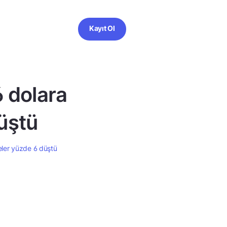
Kayıt Ol
6 dolara
düştü
seler yüzde 6 düştü