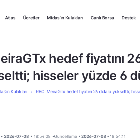
Atlas
Ücretler
Midas’ın Kulakları
Canlı Borsa
Destek
iraGTx hedef fiyatını 2
eltti; hisseler yüzde 6 
as’ın Kulakları
RBC, MeiraGTx hedef fiyatını 26 dolara yükseltti; his
i •
2026-07-08
• 18:54:08
•
Güncelleme
• 2026-07-08 •
18:54:11