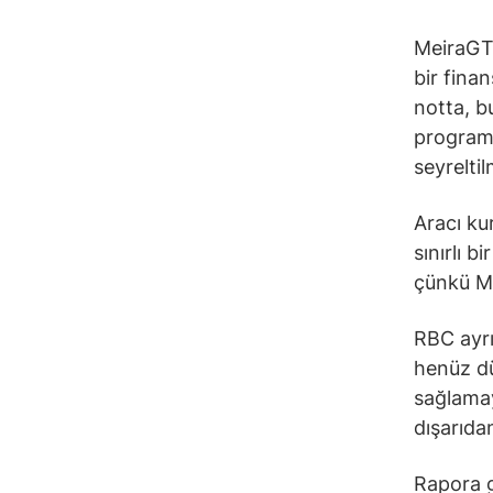
MeiraGTx
bir fina
notta, b
programla
seyrelti
Aracı ku
sınırlı 
çünkü Me
RBC ayrı
henüz dü
sağlamay
dışarıda
Rapora g