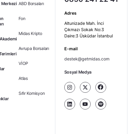
 Merkezi
ABD Borsaları
Adres
ın
Fon
Altunizade Mah. İnci
arı
Çıkmazı Sokak No:3
Midas Kripto
Daire:3 Üsküdar İstanbul
 Akademi
Avrupa Borsaları
E-mail
Terimleri
destek@getmidas.com
VİOP
lar
Sosyal Medya
Atlas
Sıfır Komisyon
ıklar
Kredili Yatırım
Ücretler