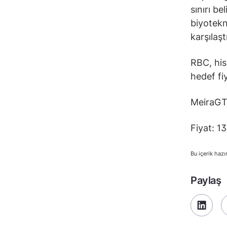
sınırı be
biyotekn
karşılaşt
RBC, hi
hedef fi
MeiraGTx
Fiyat: 1
Bu içerik hazı
Paylaş