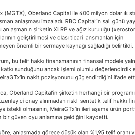
 (MGTX), Oberland Capital ile 400 milyon dolarlık str
nsman anlaşması imzaladı. RBC Capital’in salı günü yay
u anlaşmanın şirketin XLRP ve ağız kuruluğu (xerosto
rının geliştirilmesi ve olası ticari lansmanları için
lmeyen önemli bir sermaye kaynağı sağladığı belirtildi.
rum, bu telif hakkı finansmanının finansal modele yal
bir katkı sunduğunu ancak işlemi olumlu değerlendirdikle
iraGTx’in nakit pozisyonunu güçlendirdiğini ifade ett
ca, Oberland Capital’in şirketin herhangi bir programı 
zenleyici onay alınmadan riskli sentetik telif hakkı f
a istekli olmasının, MeiraGTx’in ileri aşama ürün por
n bir güven oyu anlamına geldiğini kaydetti.
öre, anlaşmada görece düşük olan %1,95 telif oranı v