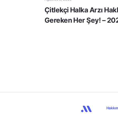
Çitlekçi Halka Arzı Ha
Gereken Her Şey! – 20
Hakkı