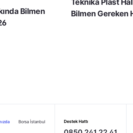
Teknika Plast Ha
kkında Bilmen
Bilmen Gereken H
26
Destek Hattı
mızda
Borsa İstanbul
0850 241 22 41