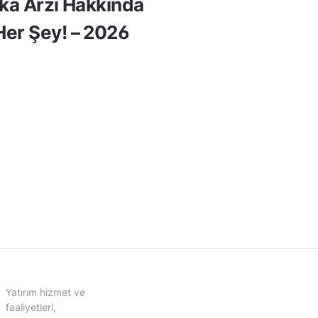
lka Arzı Hakkında
er Şey! – 2026
Yatırım hizmet ve
faaliyetleri,