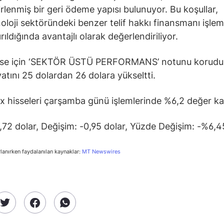
lirlenmiş bir geri ödeme yapısı bulunuyor. Bu koşullar,
oloji sektöründeki benzer telif hakkı finansmanı işleml
ırıldığında avantajlı olarak değerlendiriliyor.
sse için ‘SEKTÖR ÜSTÜ PERFORMANS’ notunu korudu
yatını 25 dolardan 26 dolara yükseltti.
 hisseleri çarşamba günü işlemlerinde %6,2 değer ka
3,72 dolar, Değişim: -0,95 dolar, Yüzde Değişim: -%6,4
rlanırken faydalanılan kaynaklar:
MT Newswires