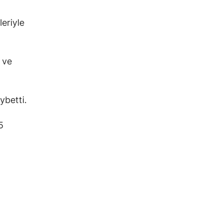
eriyle
 ve
ybetti.
5