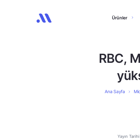
Ürünler
RBC, Me
yüks
Ana Sayfa
Mid
Yayın Tarih