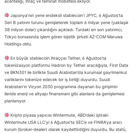
acenteliği, ihraç ve teminat mobilitesi ekliyor.
Japonya’nın yene endeksli stablecoin’i JPYC, 6 Ağustos’ta
Seri B yatırım turunu genişleterek toplam 6 milyar yene (yaklaşık
38 milyon dolar) çıkardığını açıkladı. Turdaki en son yatırımcı,
Tokyo borsasında işlem gören lojistik şirketi AZ-COM Maruwa
Holdings oldu.
En büyük stablecoin ihraççısı Tether, 6 Ağustos’ta
tokenizasyon platformu Hadron by Tether aracılığıyla, First Data
ve BKN301 ile birlikte Suudi Arabistan’da kurumsal gayrimenkul
varlıklarını tokenize edecek bir iş birliği duyurdu. Suudi
Arabistan’ın Vizyon 2030 programına dayanan bu girişimin
ileride enerji ve altyapı finansmanı gibi alanlara da genişlemesi
planlanıyor.
Kripto piyasa yapıcısı Wintermute, ABD’deki iştiraki
Wintermute USA LLC’yi 6 Ağustos’ta SEC’e ve FINRA’ya aracı
kurum (broker-dealer) olarak kaydettirdiğini duyurdu. Bu statü,