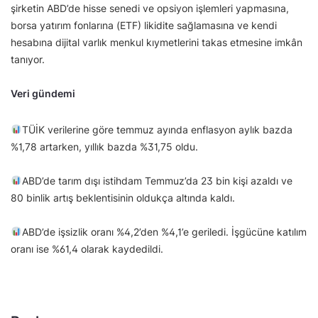
şirketin ABD’de hisse senedi ve opsiyon işlemleri yapmasına,
borsa yatırım fonlarına (ETF) likidite sağlamasına ve kendi
hesabına dijital varlık menkul kıymetlerini takas etmesine imkân
tanıyor.
Veri gündemi
TÜİK verilerine göre temmuz ayında enflasyon aylık bazda
%1,78 artarken, yıllık bazda %31,75 oldu.
ABD’de tarım dışı istihdam Temmuz’da 23 bin kişi azaldı ve
80 binlik artış beklentisinin oldukça altında kaldı.
ABD’de işsizlik oranı %4,2’den %4,1’e geriledi. İşgücüne katılım
oranı ise %61,4 olarak kaydedildi.