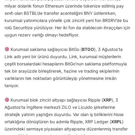
milyar dolarlık fonun Ethereum üzerinde tokenize edilmiş pay
sınıfı olan BSTBL’de transfer acenteliğini BNY üstlenirken,
kurumsal yatırımcılara yönelik çok zincirli yeni fon BRSRV’de bu
rolü Securitize yürütüyor. Her iki fon da stablecoin ihraççıları için
uygun rezerv varlığı olmayı hedefliyor.
Kurumsal saklama sağlayıcısı BitGo (
BTGO
), 3 Ağustos’ta
Link adlı yeni bir ürünü duyurdu. Link, kurumsal müşterilerin
çeşitli borsalardaki hesaplarını BitGo’nun saklama platformuyla
tek bir arayüzde birleştirerek, hazine ve trading ekiplerinin
varlıklarını tek noktadan görüntüleyip yönetmesine imkân
tanıyor.
Kurumsal blok zinciri altyapı sağlayıcısı Ripple (
XRP
), 3
Ağustos’ta İngiltere merkezli ZILO ve Licuido şirketlerine
stratejik yatırım yaptığını duyurdu. Var olan iş birliklerini hisse
ortaklığına dönüştüren bu adımla Ripple, XRP Ledger (
XRPL
)
üzerindeki sermaye piyasaları altyapısına düzenlenmiş transfer