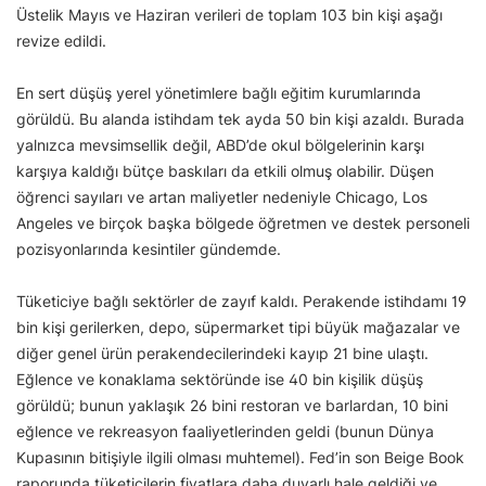
Üstelik Mayıs ve Haziran verileri de toplam 103 bin kişi aşağı
revize edildi.
En sert düşüş yerel yönetimlere bağlı eğitim kurumlarında
görüldü. Bu alanda istihdam tek ayda 50 bin kişi azaldı. Burada
yalnızca mevsimsellik değil, ABD’de okul bölgelerinin karşı
karşıya kaldığı bütçe baskıları da etkili olmuş olabilir. Düşen
öğrenci sayıları ve artan maliyetler nedeniyle Chicago, Los
Angeles ve birçok başka bölgede öğretmen ve destek personeli
pozisyonlarında kesintiler gündemde.
Tüketiciye bağlı sektörler de zayıf kaldı. Perakende istihdamı 19
bin kişi gerilerken, depo, süpermarket tipi büyük mağazalar ve
diğer genel ürün perakendecilerindeki kayıp 21 bine ulaştı.
Eğlence ve konaklama sektöründe ise 40 bin kişilik düşüş
görüldü; bunun yaklaşık 26 bini restoran ve barlardan, 10 bini
eğlence ve rekreasyon faaliyetlerinden geldi (bunun Dünya
Kupasının bitişiyle ilgili olması muhtemel). Fed’in son Beige Book
raporunda tüketicilerin fiyatlara daha duyarlı hale geldiği ve