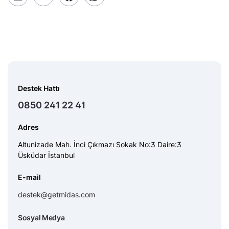
Destek Hattı
0850 241 22 41
Adres
Altunizade Mah. İnci Çıkmazı Sokak No:3 Daire:3
Üsküdar İstanbul
E-mail
destek@getmidas.com
Sosyal Medya