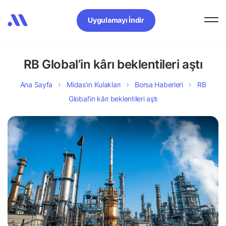
Uygulamayı İndir
RB Global’in kârı beklentileri aştı
Ana Sayfa
Midas’ın Kulakları
Borsa Haberleri
RB
Global’in kârı beklentileri aştı