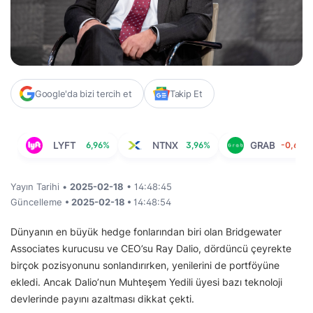
Google'da bizi tercih et
Takip Et
LYFT
6,96%
NTNX
3,96%
GRAB
-0,65%
Yayın Tarihi •
2025-02-18
• 14:48:45
Güncelleme
• 2025-02-18 •
14:48:54
Dünyanın en büyük hedge fonlarından biri olan Bridgewater
Associates kurucusu ve CEO’su Ray Dalio, dördüncü çeyrekte
birçok pozisyonunu sonlandırırken, yenilerini de portföyüne
ekledi. Ancak Dalio’nun Muhteşem Yedili üyesi bazı teknoloji
devlerinde payını azaltması dikkat çekti.