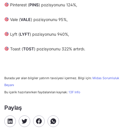
Pinterest (
PINS
) pozisyonunu 124%,
Vale (
VALE
) pozisyonunu 95%,
Lyft (
LYFT
) pozisyonunu 940%,
Toast (
TOST
) pozisyonunu 322% artırdı.
Burada yer alan bilgiler yatırım tavsiyesi içermez. Bilgi için:
Midas Sorumluluk
Beyanı
Bu içerik hazırlanırken faydalanılan kaynak:
13F Info
Paylaş