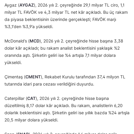
Aygaz (
AYGAZ
), 2026 yılı 2. çeyreğinde 29,1 milyar TL ciro, 1,1
milyar TL FAVÖK ve 4,3 milyar TL net kâr açıkladı. Bu üç rakam
da piyasa beklentisinin üzerinde gerçekleşti; FAVÖK marjı
%3,1’den %3,9’a yükseldi.
McDonald’s (
MCD
), 2026 yılı 2. çeyreğinde hisse başına 3,38
dolar kâr açıkladı; bu rakam analist beklentisini yaklaşık %2
oranında aştı. Şirketin geliri ise %4 artışla 7,1 milyar dolara
yükseldi.
Çimentaş (
CMENT
), Rekabet Kurulu tarafından 37,4 milyon TL
tutarında idari para cezası verildiğini duyurdu.
Caterpillar (
CAT
), 2026 yılı 2. çeyreğinde hisse başına
düzeltilmiş 8,17 dolar kâr açıkladı. Bu rakam, analistlerin 6,20
dolarlık beklentisini aştı. Şirketin geliri ise yıllık bazda %24 artışla
20,5 milyar dolara yükseldi.