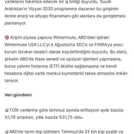
varlıklarını tokenize edecek bir iş birliği duyurdu. Suudi
Arabistan’ın Vizyon 2030 programına dayanan bu girişimin
ileride enerji ve altyapı finansmanı gibi alanlara da genişlemesi
planlanıyor.
Kripto piyasa yapıcısı Wintermute, ABD’deki iştiraki
Wintermute USA LLC’yi 6 Ağustos’ta SEC’e ve FINRA’ya aracı
kurum (broker-dealer) olarak kaydettirdiğini duyurdu. Bu statü,
şirketin ABD’de hisse senedi ve opsiyon işlemleri yapmasına,
borsa yatırım fonlarına (ETF) likidite sağlamasına ve kendi
hesabına dijital varlık menkul kıymetlerini takas etmesine imkân
tanıyor.
Veri gündemi
TÜİK verilerine göre temmuz ayında enflasyon aylık bazda
%1,78 artarken, yıllık bazda %31,75 oldu.
ABD’de tarım dışı istihdam Temmuz’da 23 bin kişi azaldı ve