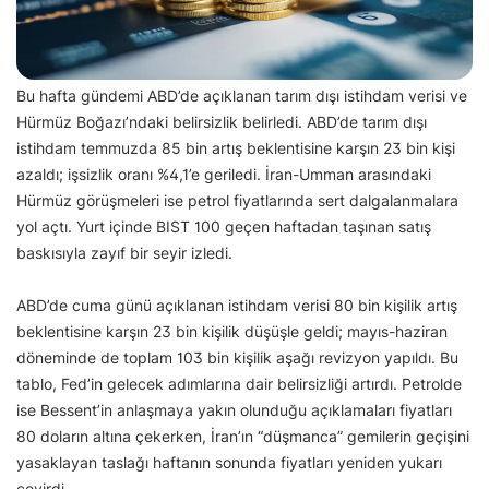
Bu hafta gündemi ABD’de açıklanan tarım dışı istihdam verisi ve
Hürmüz Boğazı’ndaki belirsizlik belirledi. ABD’de tarım dışı
istihdam temmuzda 85 bin artış beklentisine karşın 23 bin kişi
azaldı; işsizlik oranı %4,1’e geriledi. İran-Umman arasındaki
Hürmüz görüşmeleri ise petrol fiyatlarında sert dalgalanmalara
yol açtı. Yurt içinde BIST 100 geçen haftadan taşınan satış
baskısıyla zayıf bir seyir izledi.
ABD’de cuma günü açıklanan istihdam verisi 80 bin kişilik artış
beklentisine karşın 23 bin kişilik düşüşle geldi; mayıs-haziran
döneminde de toplam 103 bin kişilik aşağı revizyon yapıldı. Bu
tablo, Fed’in gelecek adımlarına dair belirsizliği artırdı. Petrolde
ise Bessent’in anlaşmaya yakın olunduğu açıklamaları fiyatları
80 doların altına çekerken, İran’ın “düşmanca” gemilerin geçişini
yasaklayan taslağı haftanın sonunda fiyatları yeniden yukarı
çevirdi.