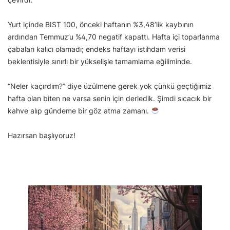
Yurt içinde BIST 100, önceki haftanın %3,48’lik kaybının
ardından Temmuz’u %4,70 negatif kapattı. Hafta içi toparlanma
çabaları kalıcı olamadı; endeks haftayı istihdam verisi
beklentisiyle sınırlı bir yükselişle tamamlama eğiliminde.
“Neler kaçırdım?” diye üzülmene gerek yok çünkü geçtiğimiz
hafta olan biten ne varsa senin için derledik. Şimdi sıcacık bir
kahve alıp gündeme bir göz atma zamanı.
Hazırsan başlıyoruz!