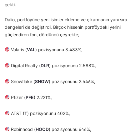
çekti.
Dalio, portföyüne yeni isimler ekleme ve çıkarmanın yanı sıra
dengeleri de değiştirdi. Birçok hissenin portföydeki yerini
güçlendiren fon, dördüncü çeyrekte;
Valaris (
VAL
) pozisyonunu 3.483%,
Digital Realty (
DLR
) pozisyonunu 2.588%,
Snowflake (
SNOW
) pozisyonunu 2.546%,
Pfizer (
PFE
) 2.221%,
AT&T (
T
) pozisyonunu 402%,
Robinhood (
HOOD
) pozisyonunu 646%,