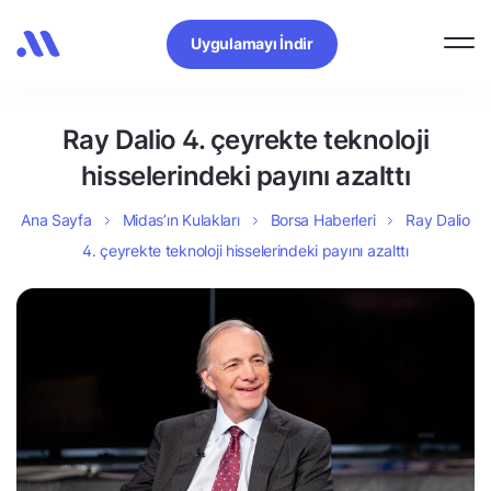
Uygulamayı İndir
Ray Dalio 4. çeyrekte teknoloji
hisselerindeki payını azalttı
Ana Sayfa
Midas’ın Kulakları
Borsa Haberleri
Ray Dalio
4. çeyrekte teknoloji hisselerindeki payını azalttı