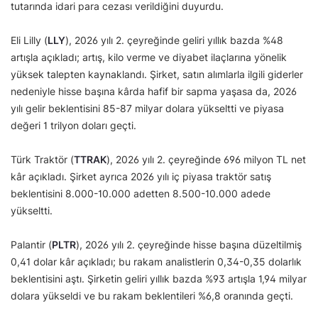
tutarında idari para cezası verildiğini duyurdu.
Eli Lilly (
LLY
), 2026 yılı 2. çeyreğinde geliri yıllık bazda %48
artışla açıkladı; artış, kilo verme ve diyabet ilaçlarına yönelik
yüksek talepten kaynaklandı. Şirket, satın alımlarla ilgili giderler
nedeniyle hisse başına kârda hafif bir sapma yaşasa da, 2026
yılı gelir beklentisini 85-87 milyar dolara yükseltti ve piyasa
değeri 1 trilyon doları geçti.
Türk Traktör (
TTRAK
), 2026 yılı 2. çeyreğinde 696 milyon TL net
kâr açıkladı. Şirket ayrıca 2026 yılı iç piyasa traktör satış
beklentisini 8.000-10.000 adetten 8.500-10.000 adede
yükseltti.
Palantir (
PLTR
), 2026 yılı 2. çeyreğinde hisse başına düzeltilmiş
0,41 dolar kâr açıkladı; bu rakam analistlerin 0,34-0,35 dolarlık
beklentisini aştı. Şirketin geliri yıllık bazda %93 artışla 1,94 milyar
dolara yükseldi ve bu rakam beklentileri %6,8 oranında geçti.