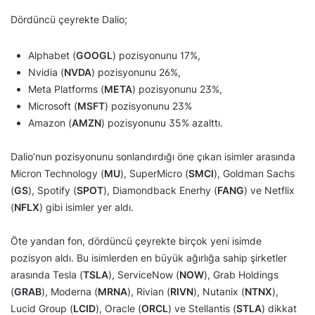
Dördüncü çeyrekte Dalio;
Alphabet (
GOOGL
) pozisyonunu 17%,
Nvidia (
NVDA
) pozisyonunu 26%,
Meta Platforms (
META
) pozisyonunu 23%,
Microsoft (
MSFT
) pozisyonunu 23%
Amazon (
AMZN
) pozisyonunu 35% azalttı.
Dalio’nun pozisyonunu sonlandırdığı öne çıkan isimler arasında
Micron Technology (
MU
), SuperMicro (
SMCI
), Goldman Sachs
(
GS
), Spotify (
SPOT
), Diamondback Enerhy (
FANG
) ve Netflix
(
NFLX
) gibi isimler yer aldı.
Öte yandan fon, dördüncü çeyrekte birçok yeni isimde
pozisyon aldı. Bu isimlerden en büyük ağırlığa sahip şirketler
arasında Tesla (
TSLA
), ServiceNow (
NOW
), Grab Holdings
(
GRAB
), Moderna (
MRNA
), Rivian (
RIVN
), Nutanix (
NTNX
),
Lucid Group (
LCID
), Oracle (
ORCL
) ve Stellantis (
STLA
) dikkat