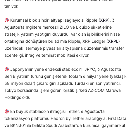
tanıyor.
Kurumsal blok zinciri altyapı sağlayıcısı Ripple (
XRP
), 3
Ağustos’ta İngiltere merkezli ZILO ve Licuido şirketlerine
stratejik yatırım yaptığını duyurdu. Var olan iş birliklerini hisse
ortaklığına dönüştüren bu adımla Ripple, XRP Ledger (
XRPL
)
üzerindeki sermaye piyasaları altyapısına düzenlenmiş transfer
acenteliği, ihraç ve teminat mobilitesi ekliyor.
Japonya’nın yene endeksli stablecoin’i JPYC, 6 Ağustos’ta
Seri B yatırım turunu genişleterek toplam 6 milyar yene (yaklaşık
38 milyon dolar) çıkardığını açıkladı. Turdaki en son yatırımcı,
Tokyo borsasında işlem gören lojistik şirketi AZ-COM Maruwa
Holdings oldu.
En büyük stablecoin ihraççısı Tether, 6 Ağustos’ta
tokenizasyon platformu Hadron by Tether aracılığıyla, First Data
ve BKN301 ile birlikte Suudi Arabistan’da kurumsal gayrimenkul