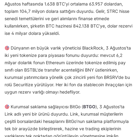
Ağustos haftasında 1.638 BTC’yi ortalama 63.957 dolardan,
toplam 104,7 milyon dolara sattığını duyurdu. Gelir, STRC hisse
senedi temettülerini ve geri alımlarını finanse etmede
kullanılırken, şirketin BTC hazinesi 842.138 BTC’ye, dolar rezervi
ise 4 milyar dolara yükseldi.
Dünyanın en büyük varlık yöneticisi BlackRock, 3 Ağustos’ta
iki yeni tokenize para piyasası fonunu duyurdu: mevcut 6,2
milyar dolarlık fonun Ethereum üzerinde tokenize edilmiş pay
sınıfı olan BSTBL’de transfer acenteliğini BNY üstlenirken,
kurumsal yatırımcılara yönelik çok zincirli yeni fon BRSRV’de bu
rolü Securitize yürütüyor. Her iki fon da stablecoin ihraççıları için
uygun rezerv varlığı olmayı hedefliyor.
Kurumsal saklama sağlayıcısı BitGo (
BTGO
), 3 Ağustos’ta
Link adlı yeni bir ürünü duyurdu. Link, kurumsal müşterilerin
çeşitli borsalardaki hesaplarını BitGo’nun saklama platformuyla
tek bir arayüzde birleştirerek, hazine ve trading ekiplerinin
varlıklarını tek noktadan görüntüleyip yönetmesine imkân