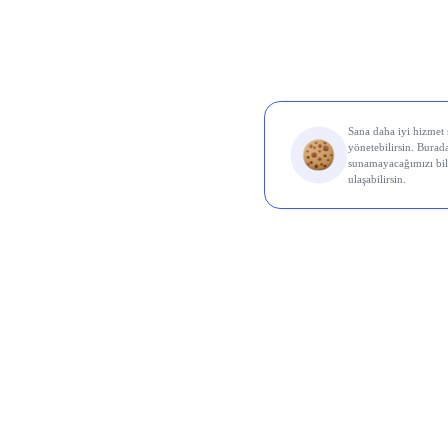
Al Sin
Koç 
Odine