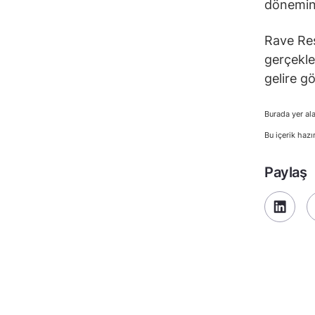
dönemin
Rave Res
gerçekle
gelire g
Burada yer ala
Bu içerik hazı
Paylaş