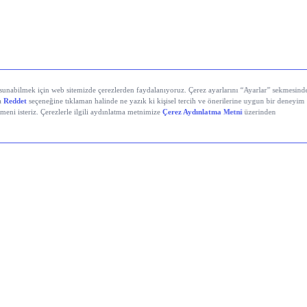
yali Veren Hisseler
Holding (KCHOL)
 Solutions (ODINE)