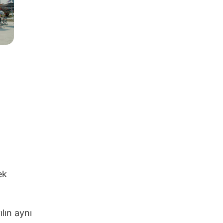
ek
lın aynı