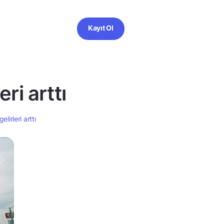
Kayıt Ol
ri arttı
irleri arttı