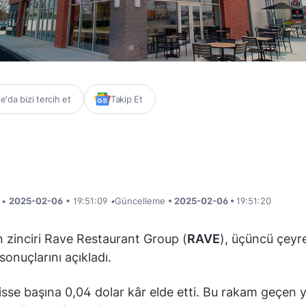
'da bizi tercih et
Takip Et
i •
2025-02-06
• 19:51:09
•
Güncelleme
• 2025-02-06 •
19:51:20
 zinciri Rave Restaurant Group (
RAVE
), üçüncü çeyr
sonuçlarını açıkladı.
hisse başına 0,04 dolar kâr elde etti. Bu rakam geçen yı