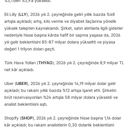
%3,1’den %3,9’a yükseldi.
Eli Lilly (
LLY
), 2026 yılı 2. çeyreğinde geliri yıllık bazda %48
artışla açıkladı; artış, kilo verme ve diyabet ilaçlarına yönelik
yüksek talepten kaynaklandı. Şirket, satın alımlarla ilgili giderler
nedeniyle hisse başına kârda hafif bir sapma yaşasa da, 2026
yılı gelir beklentisini 85-87 milyar dolara yükseltti ve piyasa
değeri 1 trilyon doları geçti.
Türk Hava Yolları (
THYAO
), 2026 yılı 2. çeyreğinde 8,9 milyar TL
net kâr açıkladı.
Uber (
UBER
), 2026 yılı 2. çeyreğinde 14,19 milyar dolar gelir
açıkladı; bu rakam yıllık bazda %12 artışa işaret etti. Şirketin
brüt rezervasyonları %24 artışla 58 milyar dolara yükseldi ve
analist beklentisini aştı.
Shopify (
SHOP
), 2026 yılı 2. çeyreğinde hisse başına 1,16 dolar
kâr açıkladı; bu rakam analistlerin 0,30 dolarlık beklentisini