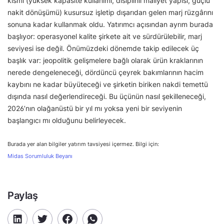
kısmı (yüksek kapasite kullanımı, disiplinli maliyet yapısı, güçlü
nakit dönüşümü) kusursuz işletip dışarıdan gelen marj rüzgârını
sonuna kadar kullanmak oldu. Yatırımcı açısından ayrım burada
başlıyor: operasyonel kalite şirkete ait ve sürdürülebilir, marj
seviyesi ise değil. Önümüzdeki dönemde takip edilecek üç
başlık var: jeopolitik gelişmelere bağlı olarak ürün kraklarının
nerede dengeleneceği, dördüncü çeyrek bakımlarının hacim
kaybını ne kadar büyüteceği ve şirketin biriken nakdi temettü
dışında nasıl değerlendireceği. Bu üçünün nasıl şekilleneceği,
2026’nın olağanüstü bir yıl mı yoksa yeni bir seviyenin
başlangıcı mı olduğunu belirleyecek.
Burada yer alan bilgiler yatırım tavsiyesi içermez. Bilgi için:
Midas Sorumluluk Beyanı
Paylaş