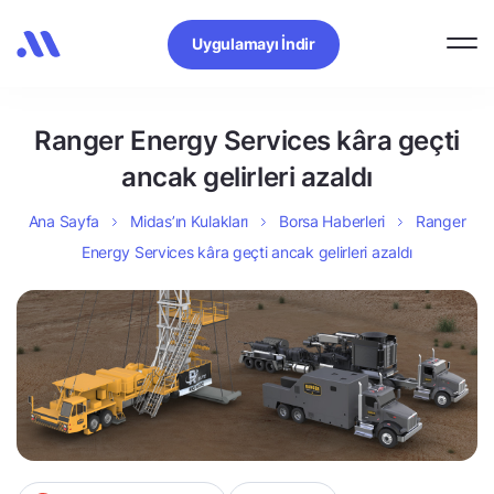
Uygulamayı İndir
Ranger Energy Services kâra geçti
ancak gelirleri azaldı
Ana Sayfa
Midas’ın Kulakları
Borsa Haberleri
Ranger
Energy Services kâra geçti ancak gelirleri azaldı