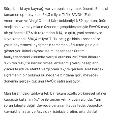
Sürprizin iki ayrı kaynağı var ve bunları ayırmak önemli. Birincisi
tamamen operasyonel: 54,3 milyar TL’lik FAVÖK (Faiz,
Amortisman ve Vergi Öncesi Kâr) beklentiyi %39 aşarken, ürün
marjlarının varsayımların üzerinde gerçekleşmesiyle FAVÖK marjı
bir yıl önceki %7,6’lık rakamdan %14,1’e çıktı, yani neredeyse
ikiye katlandı. 386,4 milyar TL’lik satış gelirinin konsensüse
yakın seyretmesi, ayrışmanın tamamen kârlılıktan geldiğini
gösteriyor. İkinci kaynak ise muhasebesel: üretim
faaliyetlerindeki kurumlar vergisi oranının 2027’den itibaren
%25’ten %12,5’e inecek olması ertelenmiş vergi hesaplarını
yukarı taşıdı ve efektif vergi oranı %7,5’e geriledi. Net kârdaki
sıçramanın bir bölümü bu nedenle bir daha görülmeyecek,
dönemin gerçek gücünü FAVÖK satırı anlatıyor.
Marj tarafındaki tabloyu tek bir rakam özetliyor: küresel rafineri
kapasite kullanımı %74,4 ile geçen yılın 7 puan altında. Yani
sorun talepte değil, devrede olmayan kapasitede. Jeopolitik
kaynaklı arızalar ve Asya’daki isteksiz üretim, orta distilat