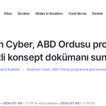
Atlas
Ücretler
Midas’ın Kulakları
Canlı Borsa
Destek
 Cyber, ABD Ordusu pr
zli konsept dokümanı su
as’ın Kulakları
Quantum Cyber, ABD Ordusu programına gizli konse
i •
2026-07-08
• 17:59:18
•
Güncelleme
• 2026-07-08 •
17:59:20