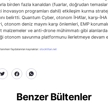
rla birden fazla kanaldan (fuarlar, doğrudan temaslar
i inovasyon programları dahil) etkileşim kurma stratej
ğını belirtti. Quantum Cyber, otonom İHA’lar, karşı-İHA
ri, otonom deniz mayını karşı önlemleri, EMP korumalı
 malzemeler ve anti-drone mühimmatı gibi alanlarda
diği otonom savunma platformunu ilerletmeye devam e
rlanırken faydalanılan kaynaklar:
stocktitan.net
Benzer Bültenler