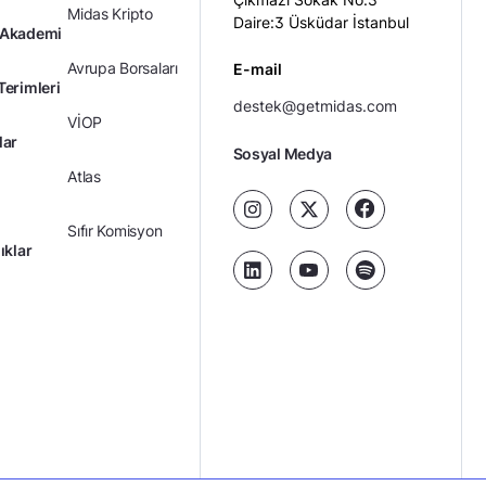
Midas Kripto
Daire:3 Üsküdar İstanbul
 Akademi
Avrupa Borsaları
E-mail
Terimleri
destek@getmidas.com
VİOP
lar
Sosyal Medya
Atlas
Sıfır Komisyon
ıklar
Kredili Yatırım
Ücretler
Kariyer