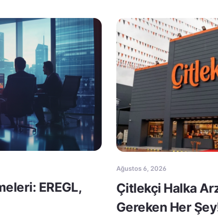
Ağustos 6, 2026
meleri: EREGL,
Çitlekçi Halka A
Gereken Her Şey