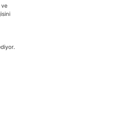
 ve
isini
diyor.