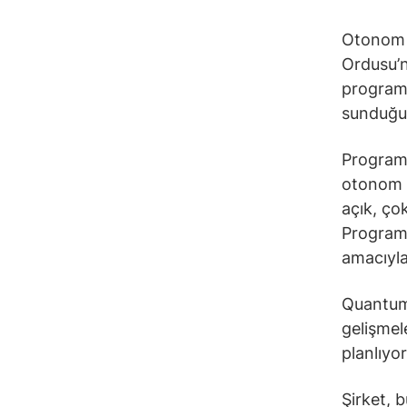
Otonom 
Ordusu’n
programı
sunduğun
Program,
otonom y
açık, ço
Programı
amacıyla
Quantum 
gelişmel
planlıyor
Şirket, 