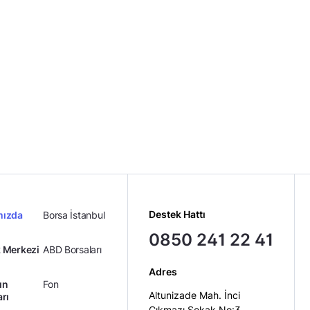
Destek Hattı
mızda
Borsa İstanbul
0850 241 22 41
 Merkezi
ABD Borsaları
Adres
ın
Fon
Altunizade Mah. İnci
arı
Çıkmazı Sokak No:3