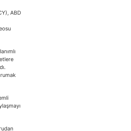
CY), ABD
deosu
lanımlı
etlere
dı.
korumak
emli
aylaşmayı
ğrudan