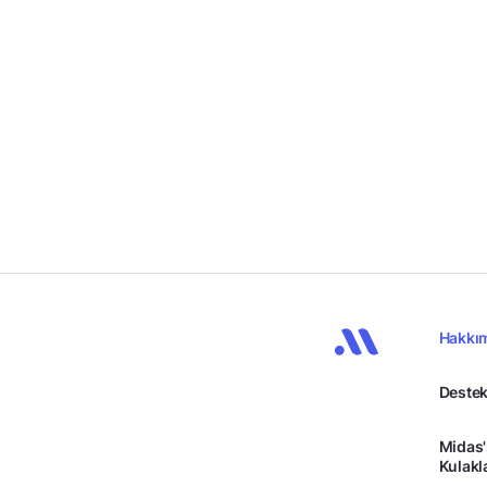
Hakkı
Destek
Midas'
Kulakl