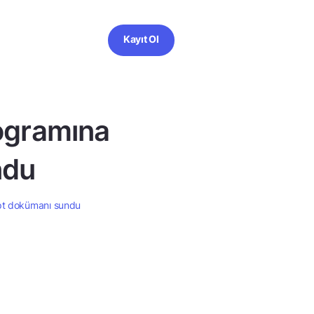
Kayıt Ol
ogramına
ndu
pt dokümanı sundu