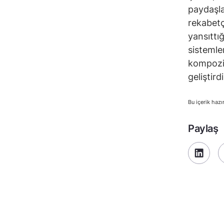
paydaşla
rekabetç
yansıttı
sistemle
kompozit
geliştir
Bu içerik hazı
Paylaş