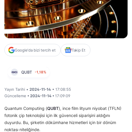
Google'da bizi tercih et
Takip Et
QUBT
-1,18%
Yayın Tarihi •
2024-11-14
• 17:08:55
Güncelleme
• 2024-11-14 •
17:09:09
Quantum Computing (
QUBT
), ince film lityum niyobat (TFLN)
fotonik çip teknolojisi için ilk güvenceli siparişini aldığını
duyurdu. Bu, şirketin dökümhane hizmetleri için bir dönüm
noktası niteliğinde.