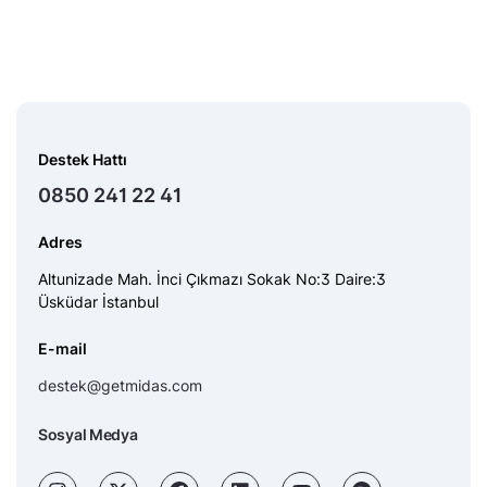
Destek Hattı
0850 241 22 41
Adres
Altunizade Mah. İnci Çıkmazı Sokak No:3 Daire:3
Üsküdar İstanbul
E-mail
destek@getmidas.com
Sosyal Medya