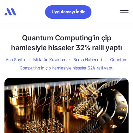
Uygulamayı İndir
Quantum Computing’in çip
hamlesiyle hisseler 32% ralli yaptı
Ana Sayfa
Midas’ın Kulakları
Borsa Haberleri
Quantum
Computing’in çip hamlesiyle hisseler 32% ralli yaptı