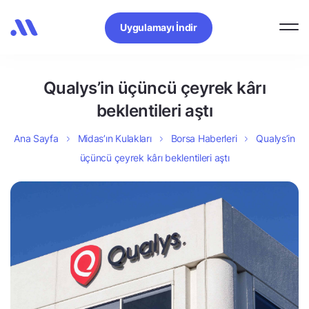
Uygulamayı İndir
Qualys’in üçüncü çeyrek kârı
beklentileri aştı
Ana Sayfa
Midas’ın Kulakları
Borsa Haberleri
Qualys’in
üçüncü çeyrek kârı beklentileri aştı