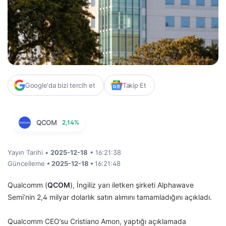
Google'da bizi tercih et
Takip Et
QCOM
2,14%
Yayın Tarihi •
2025-12-18
• 16:21:38
Güncelleme
• 2025-12-18 •
16:21:48
Qualcomm (
QCOM
), İngiliz yarı iletken şirketi Alphawave
Semi’nin 2,4 milyar dolarlık satın alımını tamamladığını açıkladı.
Qualcomm CEO’su Cristiano Amon, yaptığı açıklamada