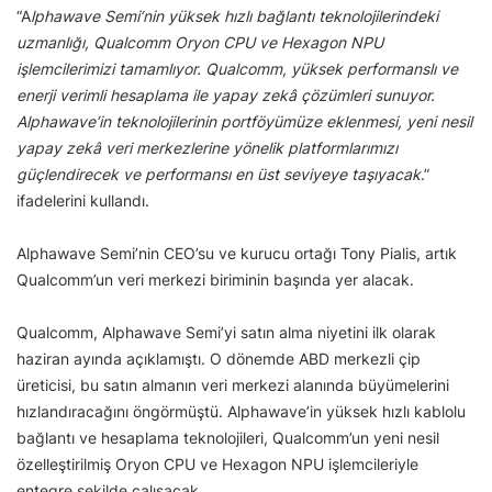
“A
lphawave Semi’nin yüksek hızlı bağlantı teknolojilerindeki
uzmanlığı, Qualcomm Oryon CPU ve Hexagon NPU
işlemcilerimizi tamamlıyor. Qualcomm, yüksek performanslı ve
enerji verimli hesaplama ile yapay zekâ çözümleri sunuyor.
Alphawave’in teknolojilerinin portföyümüze eklenmesi, yeni nesil
yapay zekâ veri merkezlerine yönelik platformlarımızı
güçlendirecek ve performansı en üst seviyeye taşıyacak
.”
ifadelerini kullandı.
Alphawave Semi’nin CEO’su ve kurucu ortağı Tony Pialis, artık
Qualcomm’un veri merkezi biriminin başında yer alacak.
Qualcomm, Alphawave Semi’yi satın alma niyetini ilk olarak
haziran ayında açıklamıştı. O dönemde ABD merkezli çip
üreticisi, bu satın almanın veri merkezi alanında büyümelerini
hızlandıracağını öngörmüştü. Alphawave’in yüksek hızlı kablolu
bağlantı ve hesaplama teknolojileri, Qualcomm’un yeni nesil
özelleştirilmiş Oryon CPU ve Hexagon NPU işlemcileriyle
entegre şekilde çalışacak.