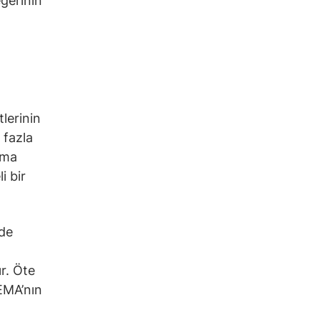
eğerinin
tlerinin
 fazla
rma
i bir
nde
r. Öte
EMA’nın