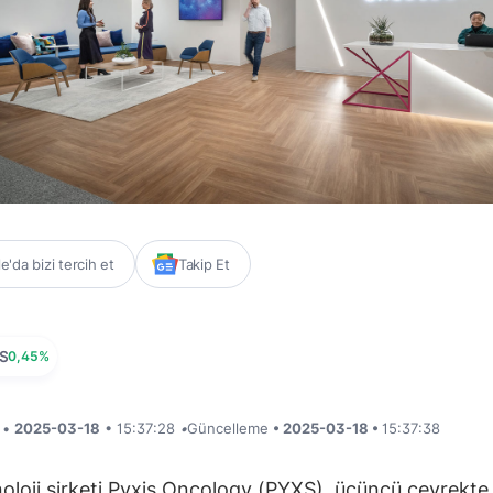
'da bizi tercih et
Takip Et
S
0,45%
i •
2025-03-18
• 15:37:28
•
Güncelleme
• 2025-03-18 •
15:37:38
oloji şirketi Pyxis Oncology (PYXS), üçüncü çeyrekte