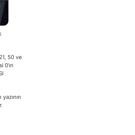
k
21, 50 ve
i 0’ın
SI
n yazının
z