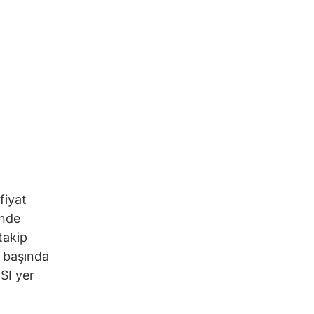
fiyat
inde
takip
n başında
SI yer