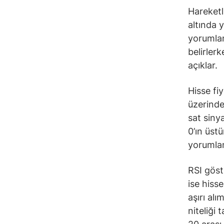
Hareketli
altında 
yorumlana
belirler
açıklar.
Hisse fi
üzerinde
sat siny
0’ın üst
yorumlan
RSI göst
ise hiss
aşırı alı
niteliği 