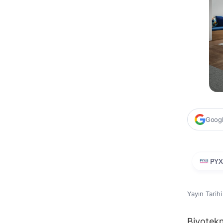
Google
PYX
Yayın Tarih
Biyotekn