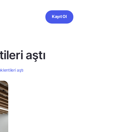
Kayıt Ol
leri aştı
lentileri aştı