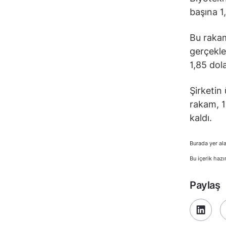
başına 1,
Bu rakam
gerçekle
1,85 dol
Şirketin 
rakam, 1
kaldı.
Burada yer ala
Bu içerik hazı
Paylaş