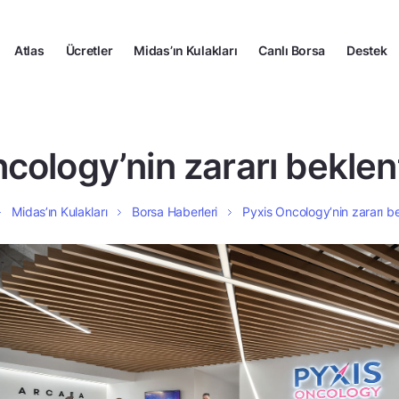
Atlas
Ücretler
Midas’ın Kulakları
Canlı Borsa
Destek
cology’nin zararı beklenti
Midas’ın Kulakları
Borsa Haberleri
Pyxis Oncology’nin zararı bek