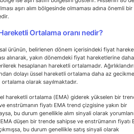
 bölge ise aşırı satım bölgesini gösterir. Hissenin 80 d
olması aşırı alım bölgesinde olmaması adına önemli bir
dir.
Hareketli Ortalama oranı nedir?
nsal ürünün, belirlenen dönem içerisindeki fiyat hareke
sı alınarak, yakın dönemdeki fiyat hareketlerine daha
verilerek hesaplanan hareketli ortalamadır. Ağırlıklandı
ından dolayı üssel hareketli ortalama daha az gecikmel
i ortalama olarak sayılmaktadır.
el hareketli ortalama (EMA) giderek yükselen bir tre
ve enstrümanın fiyatı EMA trend çizgisine yakın bir
sa, bu durum genellikle alım sinyali olarak yorumlanı
EMA düşen bir trende sahipse ve enstrümanın fiyatı 
çıkmışsa, bu durum genellikle satış sinyali olarak