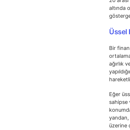
20 arası
altında 
gösterge
Üssel 
Bir fina
ortalama
ağırlık 
yapıldığ
hareketl
Eğer üss
sahipse 
konumday
yandan, 
üzerine 