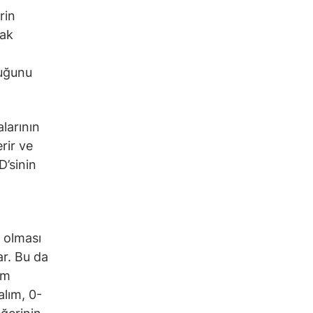
rin
rak
duğunu
alarının
rir ve
D’sinin
a olması
ar. Bu da
em
alım, 0-