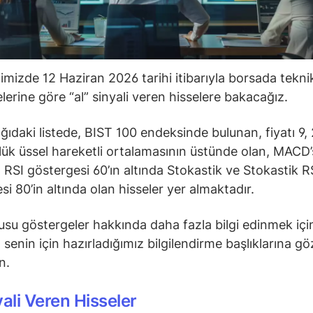
ğimizde 12 Haziran 2026 tarihi itibarıyla borsada tekni
lerine göre “al” sinyali veren hisselere bakacağız.
ğıdaki listede, BIST 100 endeksinde bulunan, fiyatı 9, 
ük üssel hareketli ortalamasının üstünde olan, MACD’s
 RSI göstergesi 60’ın altında Stokastik ve Stokastik R
si 80’in altında olan hisseler yer almaktadır.
su göstergeler hakkında daha fazla bilgi edinmek içi
senin için hazırladığımız bilgilendirme başlıklarına gö
in.
yali Veren Hisseler