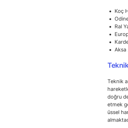
Koç 
Odine
Ral Y
Euro
Karde
Aksa 
Teknik
Teknik a
hareketl
doğru de
etmek ge
üssel ha
almaktad