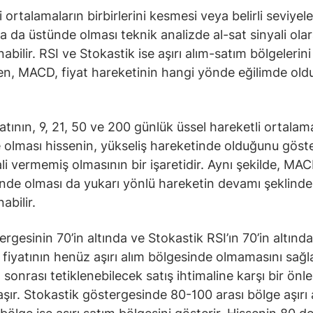
 ortalamaların birbirlerini kesmesi veya belirli seviyele
ya da üstünde olması teknik analizde al-sat sinyali ola
bilir. RSI ve Stokastik ise aşırı alım-satım bölgelerini
ken, MACD, fiyat hareketinin hangi yönde eğilimde ol
yatının, 9, 21, 50 ve 200 günlük üssel hareketli ortalam
 olması hissenin, yükseliş hareketinde olduğunu göste
ali vermemiş olmasının bir işaretidir. Aynı şekilde, MAC
ünde olması da yukarı yönlü hareketin devamı şeklinde
abilir.
ergesinin 70’in altında ve Stokastik RSI’ın 70’in altınd
e fiyatının henüz aşırı alım bölgesinde olmamasını sağl
m sonrası tetiklenebilecek satış ihtimaline karşı bir önl
taşır. Stokastik göstergesinde 80-100 arası bölge aşırı 