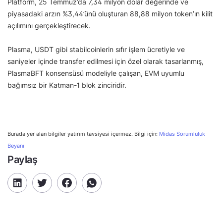
Platform, 25 Temmuz’da 7,34 milyon dolar değerinde ve
piyasadaki arzın %3,44’ünü oluşturan 88,88 milyon token’ın kilit
açılımını gerçekleştirecek.
Plasma, USDT gibi stabilcoinlerin sıfır işlem ücretiyle ve
saniyeler içinde transfer edilmesi için özel olarak tasarlanmış,
PlasmaBFT konsensüsü modeliyle çalışan, EVM uyumlu
bağımsız bir Katman-1 blok zinciridir.
Burada yer alan bilgiler yatırım tavsiyesi içermez. Bilgi için:
Midas Sorumluluk
Beyanı
Paylaş