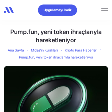
Uygulamayı İndir
Pump.fun, yeni token ihraçlarıyla
hareketleniyor
Ana Sayfa
Midas’ın Kulakları
Kripto Para Haberleri
Pump.fun, yeni token ihraçlarıyla hareketleniyor