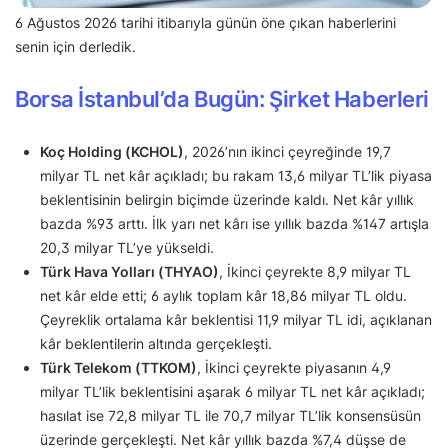
6 Ağustos 2026 tarihi itibarıyla günün öne çıkan haberlerini
senin için derledik.
Borsa İstanbul’da Bugün: Şirket Haberleri
Koç Holding (KCHOL)
, 2026’nın ikinci çeyreğinde 19,7
milyar TL net kâr açıkladı; bu rakam 13,6 milyar TL’lik piyasa
beklentisinin belirgin biçimde üzerinde kaldı. Net kâr yıllık
bazda %93 arttı. İlk yarı net kârı ise yıllık bazda %147 artışla
20,3 milyar TL’ye yükseldi.
Türk Hava Yolları (THYAO)
, İkinci çeyrekte 8,9 milyar TL
net kâr elde etti; 6 aylık toplam kâr 18,86 milyar TL oldu.
Çeyreklik ortalama kâr beklentisi 11,9 milyar TL idi, açıklanan
kâr beklentilerin altında gerçekleşti.
Türk Telekom (TTKOM)
, İkinci çeyrekte piyasanın 4,9
milyar TL’lik beklentisini aşarak 6 milyar TL net kâr açıkladı;
hasılat ise 72,8 milyar TL ile 70,7 milyar TL’lik konsensüsün
üzerinde gerçekleşti. Net kâr yıllık bazda %7,4 düşse de