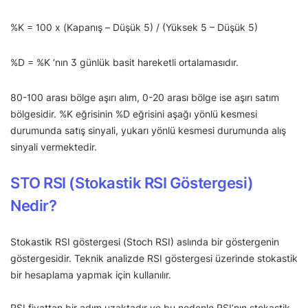
%K = 100 x (Kapanış – Düşük 5) / (Yüksek 5 – Düşük 5)
%D = %K ‘nın 3 günlük basit hareketli ortalamasıdır.
80-100 arası bölge aşırı alım, 0-20 arası bölge ise aşırı satım
bölgesidir. %K eğrisinin %D eğrisini aşağı yönlü kesmesi
durumunda satış sinyali, yukarı yönlü kesmesi durumunda alış
sinyali vermektedir.
STO RSI (Stokastik RSI Göstergesi)
Nedir?
Stokastik RSI göstergesi (Stoch RSI) aslında bir göstergenin
göstergesidir. Teknik analizde RSI göstergesi üzerinde stokastik
bir hesaplama yapmak için kullanılır.
RSI fiyattan bir adım uzaktadır ve bu nedenle RSI’nın stokastik