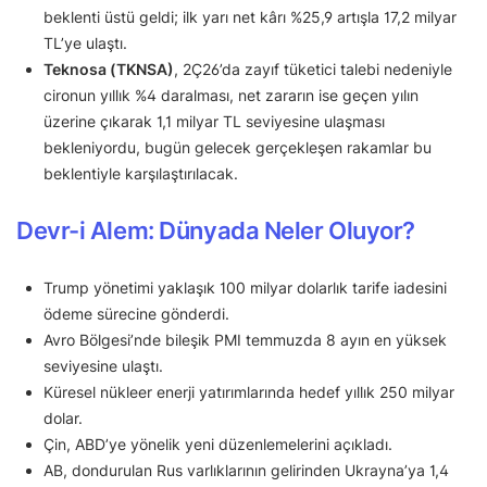
beklenti üstü geldi; ilk yarı net kârı %25,9 artışla 17,2 milyar
TL’ye ulaştı.
Teknosa (TKNSA)
, 2Ç26’da zayıf tüketici talebi nedeniyle
cironun yıllık %4 daralması, net zararın ise geçen yılın
üzerine çıkarak 1,1 milyar TL seviyesine ulaşması
bekleniyordu, bugün gelecek gerçekleşen rakamlar bu
beklentiyle karşılaştırılacak.
Devr-i Alem: Dünyada Neler Oluyor?
Trump yönetimi yaklaşık 100 milyar dolarlık tarife iadesini
ödeme sürecine gönderdi.
Avro Bölgesi’nde bileşik PMI temmuzda 8 ayın en yüksek
seviyesine ulaştı.
Küresel nükleer enerji yatırımlarında hedef yıllık 250 milyar
dolar.
Çin, ABD’ye yönelik yeni düzenlemelerini açıkladı.
AB, dondurulan Rus varlıklarının gelirinden Ukrayna’ya 1,4