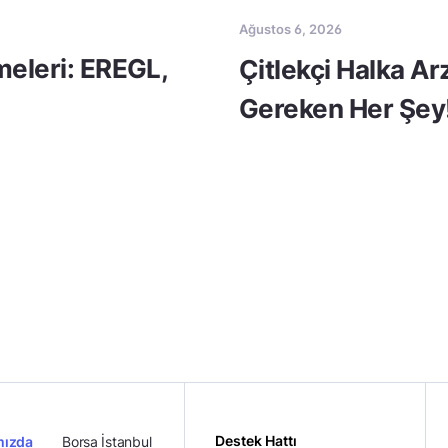
Ağustos 6, 2026
meleri: EREGL,
Çitlekçi Halka A
Gereken Her Şey
Destek Hattı
mızda
Borsa İstanbul