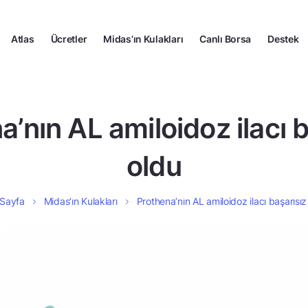
Atlas
Ücretler
Midas’ın Kulakları
Canlı Borsa
Destek
a’nın AL amiloidoz ilacı b
oldu
Sayfa
Midas’ın Kulakları
Prothena’nın AL amiloidoz ilacı başarısız