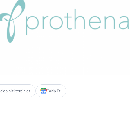
'da bizi tercih et
Takip Et