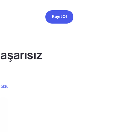
Kayıt Ol
aşarısız
 oldu