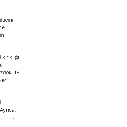
lacını
me,
ini
ırıklığı
lu
zdeki 18
leri
1
Ayrıca,
larından