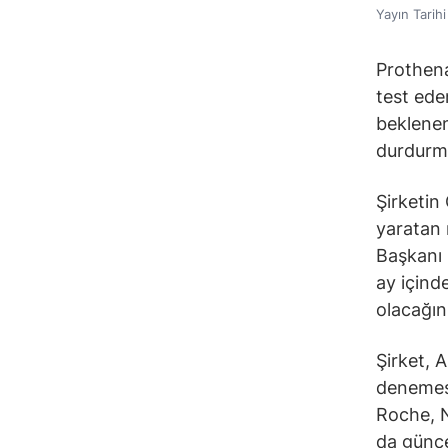
Yayın Tarih
Prothena
test ede
beklenen
durdurma
Şirketin
yaratan 
Başkanı 
ay içind
olacağın
Şirket, A
denemesi
Roche, N
da günce