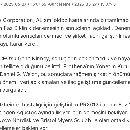
i •
2025-05-27
• 15:07:36
•
Güncelleme
• 2025-05-27 •
15:07:40
 Corporation, AL amiloidoz hastalarında birtamimab i
n Faz 3 klinik denemesinin sonuçlarını açıkladı. Dene
 olumlu sonuçları vermedi ve şirket ilacın geliştirilmes
ya karar verdi.
 CEO’su Gene Kinney, sonuçların beklenmedik ve hayal k
nitelikte olduğunu belirtti. Prothena’nın Yönetim Kuru
Daniel G. Welch, bu sonuçlara rağmen şirketin önümü
e önemli veri açıklamaları ve ilaç geliştirme güncelleme
ı vurguladı.
lzheimer hastalığı için geliştirilen PRX012 ilacının Faz 
nden Ağustos ayında ilk verilerin gelmesini bekliyor. 
ovo Nordisk ve Bristol Myers Squibb ile olan ortaklık
llemeler bekleniyor.