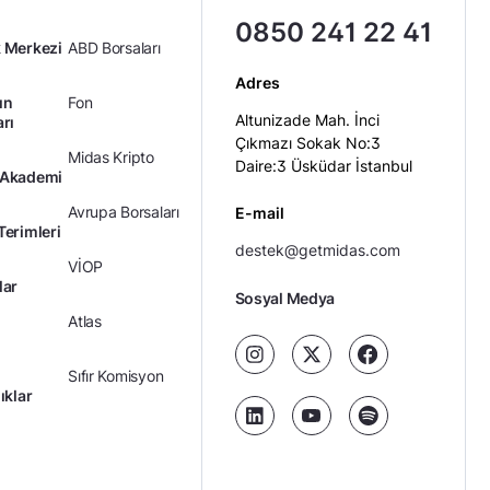
0850 241 22 41
 Merkezi
ABD Borsaları
Adres
ın
Fon
Altunizade Mah. İnci
arı
Çıkmazı Sokak No:3
Midas Kripto
Daire:3 Üsküdar İstanbul
 Akademi
Avrupa Borsaları
E-mail
Terimleri
destek@getmidas.com
VİOP
lar
Sosyal Medya
Atlas
Sıfır Komisyon
ıklar
Kredili Yatırım
Ücretler