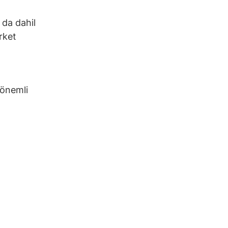
 da dahil
rket
 önemli