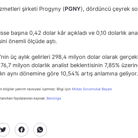
izmetleri şirketi Progyny (
PGNY
), dördüncü çeyrek so
isse başına 0,42 dolar kâr açıkladı ve 0,10 dolarlık anal
sini önemli ölçüde aştı.
nin üç aylık gelirleri 298,4 milyon dolar olarak gerçekl
76,7 milyon dolarlık analist beklentisinin 7,85% üzeri
lın aynı dönemine göre 10,54% artış anlamına geliyor.
n bilgiler yatırım tavsiyesi içermez. Bilgi için:
Midas Sorumluluk Beyanı
rlanırken faydalanılan kaynak:
Benzinga