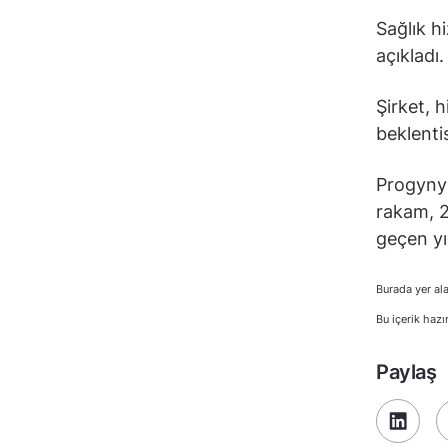
Sağlık h
açıkladı.
Şirket, h
beklenti
Progyny’
rakam, 2
geçen yı
Burada yer ala
Bu içerik hazı
Paylaş