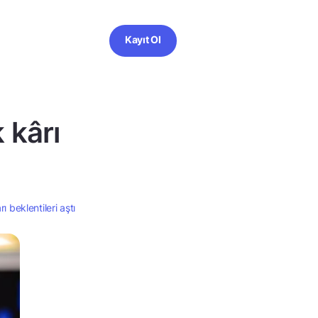
Kayıt Ol
 kârı
 beklentileri aştı