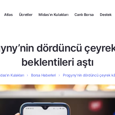
Atlas
Ücretler
Midas’ın Kulakları
Canlı Borsa
Destek
yny’nin dördüncü çeyrek
beklentileri aştı
das’ın Kulakları
Borsa Haberleri
Progyny’nin dördüncü çeyrek kârı