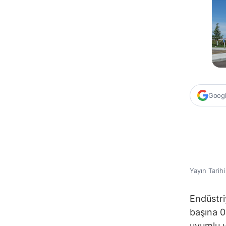
Google
Yayın Tarih
Endüstri
başına 0,
uyumlu v