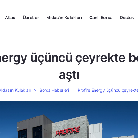
Atlas
Ücretler
Midas’ın Kulakları
Canlı Borsa
Destek
nergy üçüncü çeyrekte be
aştı
idas’ın Kulakları
Borsa Haberleri
Profire Energy üçüncü çeyrekte 