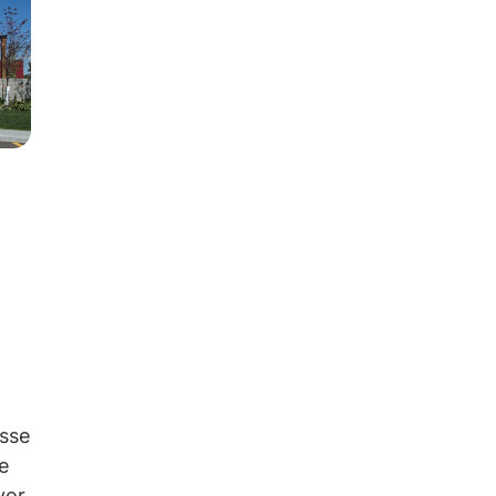
isse
e
yor.