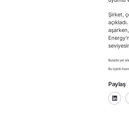
Şirket, 
açıkladı
aşarken,
Energy’n
seviyesi
Burada yer ala
Bu içerik hazı
Paylaş