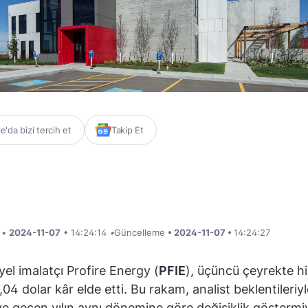
'da bizi tercih et
Takip Et
i •
2024-11-07
• 14:24:14
•
Güncelleme
• 2024-11-07 •
14:24:27
yel imalatçı Profire Energy (
PFIE
), üçüncü çeyrekte h
04 dolar kâr elde etti. Bu rakam, analist beklentileriyl
e geçen yılın aynı dönemine göre değişiklik göstermi