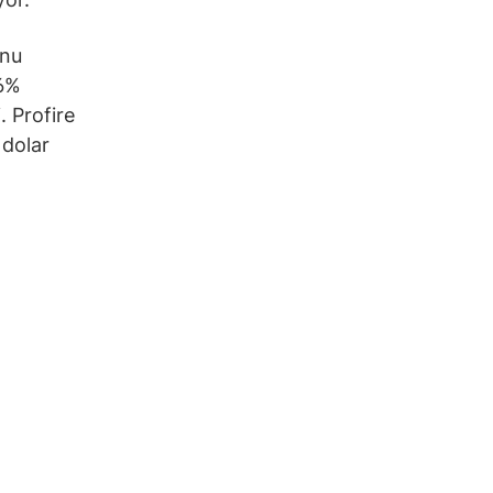
unu
16%
. Profire
 dolar