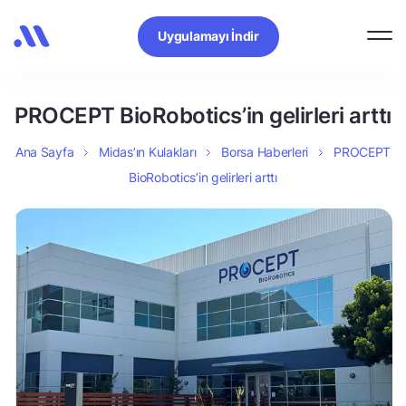
Uygulamayı İndir
PROCEPT BioRobotics’in gelirleri arttı
Ana Sayfa
Midas’ın Kulakları
Borsa Haberleri
PROCEPT
BioRobotics’in gelirleri arttı