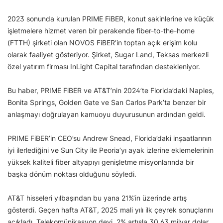
2023 sonunda kurulan PRIME FiBER, konut sakinlerine ve küçük
işletmelere hizmet veren bir perakende fiber-to-the-home
(FTTH) şirketi olan NOVOS FiBER’in toptan açık erişim kolu
olarak faaliyet gösteriyor. Şirket, Sugar Land, Teksas merkezli
özel yatırım firması InLight Capital tarafından destekleniyor.
Bu haber, PRIME FiBER ve AT&T’nin 2024’te Florida’daki Naples,
Bonita Springs, Golden Gate ve San Carlos Park’ta benzer bir
anlaşmayı doğrulayan kamuoyu duyurusunun ardından geldi.
PRIME FiBER’in CEO’su Andrew Snead, Florida’daki inşaatlarının
iyi ilerlediğini ve Sun City ile Peoria’yı ayak izlerine eklemelerinin
yüksek kaliteli fiber altyapıyı genişletme misyonlarında bir
başka dönüm noktası olduğunu söyledi.
AT&T hisseleri yılbaşından bu yana 21%’in üzerinde artış
gösterdi. Geçen hafta AT&T, 2025 mali yılı ilk çeyrek sonuçlarını
açıkladı. Telekomünikasyon devi, 2% artışla 30,63 milyar dolar