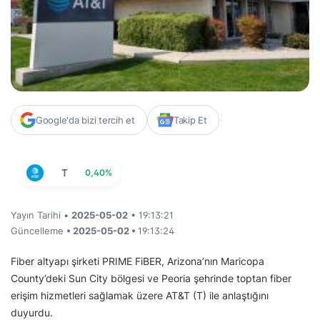
Google'da bizi tercih et
Takip Et
T
0,40%
Yayın Tarihi •
2025-05-02
• 19:13:21
Güncelleme
• 2025-05-02 •
19:13:24
Fiber altyapı şirketi PRIME FiBER, Arizona’nın Maricopa
County’deki Sun City bölgesi ve Peoria şehrinde toptan fiber
erişim hizmetleri sağlamak üzere AT&T (T) ile anlaştığını
duyurdu.