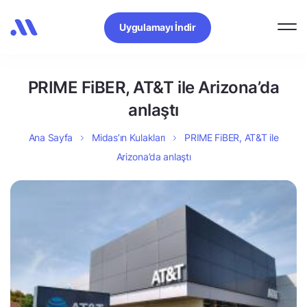
Uygulamayı İndir
PRIME FiBER, AT&T ile Arizona’da
anlaştı
Ana Sayfa
Midas’ın Kulakları
PRIME FiBER, AT&T ile
Arizona’da anlaştı