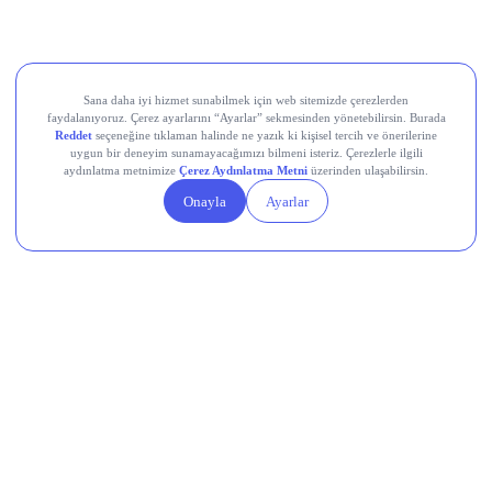
Devr-i Alem: Dünyada Neler Oluyor?