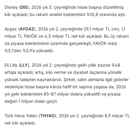
Disney (
DIS
), 2026 yılı 3. çeyreğinde hisse başına düzeltilmiş
kâr açıkladı; bu rakam analist beklentisini %10,8 oranında aştı.
Aygaz (
AYGAZ
), 2026 yılı 2. çeyreğinde 29,1 milyar TL ciro, 1,1
milyar TL FAVÖK ve 4,3 milyar TL net kâr açıkladı. Bu üç rakam
da piyasa beklentisinin üzerinde gerçekleşti; FAVÖK marjı
%3,1’den %3,9’a yükseldi.
Eli Lilly (
LLY
), 2026 yılı 2. çeyreğinde geliri yıllık bazda %48
artışla açıkladı; artış, kilo verme ve diyabet ilaçlarına yönelik
yüksek talepten kaynaklandı. Şirket, satın alımlarla ilgili giderler
nedeniyle hisse başına kârda hafif bir sapma yaşasa da, 2026
yılı gelir beklentisini 85-87 milyar dolara yükseltti ve piyasa
değeri 1 trilyon doları geçti.
Türk Hava Yolları (
THYAO
), 2026 yılı 2. çeyreğinde 8,9 milyar TL
net kâr açıkladı.