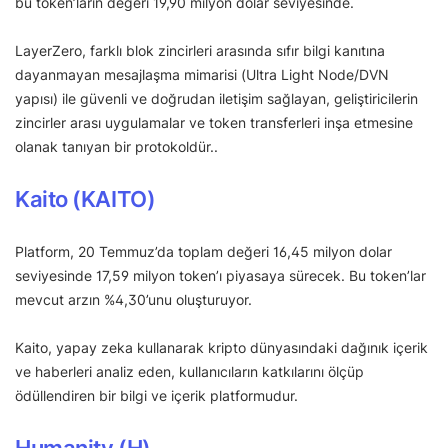
bu token’ların değeri 19,90 milyon dolar seviyesinde.
LayerZero, farklı blok zincirleri arasında sıfır bilgi kanıtına
dayanmayan mesajlaşma mimarisi (Ultra Light Node/DVN
yapısı) ile güvenli ve doğrudan iletişim sağlayan, geliştiricilerin
zincirler arası uygulamalar ve token transferleri inşa etmesine
olanak tanıyan bir protokoldür..
Kaito (KAITO)
Platform, 20 Temmuz’da toplam değeri 16,45 milyon dolar
seviyesinde 17,59 milyon token’ı piyasaya sürecek. Bu token’lar
mevcut arzın %4,30’unu oluşturuyor.
Kaito, yapay zeka kullanarak kripto dünyasındaki dağınık içerik
ve haberleri analiz eden, kullanıcıların katkılarını ölçüp
ödüllendiren bir bilgi ve içerik platformudur.
Humanity (H)