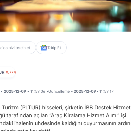
'da bizi tercih et
Takip Et
UR
-0,77%
i •
2025-12-09
• 11:59:06
•
Güncelleme
• 2025-12-09 •
11:59:17
 Turizm (PLTUR) hisseleri, şirketin İBB Destek Hizmet
ü tarafından açılan “Araç Kiralama Hizmet Alımı” işi
daki ihalenin uhdesinde kaldığını duyurmasının ardı