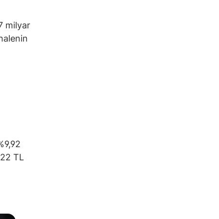
7 milyar
ihalenin
%9,92
2,22 TL