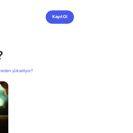
Kayıt Ol
?
eden yükseliyor?