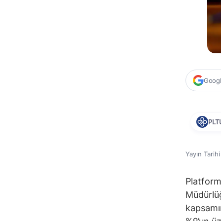
Google
PLT
Yayın Tarih
Platform
Müdürlüğ
kapsamın