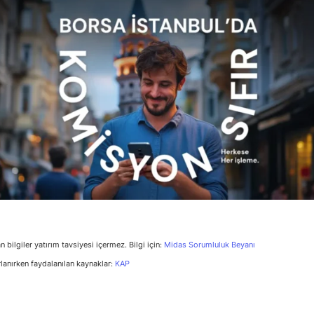
n bilgiler yatırım tavsiyesi içermez. Bilgi için:
Midas Sorumluluk Beyanı
rlanırken faydalanılan kaynaklar:
KAP