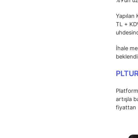
%9’un üz
Yapılan 
TL + KDV
uhdesind
İhale me
beklendi
PLTUR 
Platform
artışla 
fiyattan