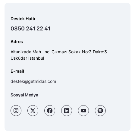
Destek Hattı
0850 241 22 41
Adres
Altunizade Mah. İnci Çıkmazı Sokak No:3 Daire:3
Üsküdar İstanbul
E-mail
destek@getmidas.com
Sosyal Medya