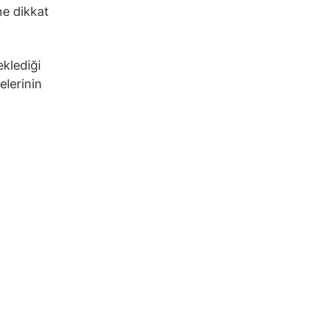
ne dikkat
eklediği
elerinin