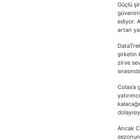
Güçlü şi
güvenini
ediyor. 
artan ya
DataTrek
şirketin
zirve sev
sırasınd
Colas’a 
yatırımc
kalacağı
dolayısı
Ancak Co
sezonunu