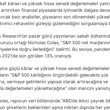
rket kârları ve yüksek hisse senedi değerlemeleri yatır
 artırırken finansal piyasalarda iyimserlik dalgası dev
Ancak bazı analistler, piyasanın son dönemdeki yükseli
tırımcı rehavetini gizleyip gizlemediğini sorgulamaya 
 Research’ün pazar günü yayınlanan sabah bültenind
 kurucu ortağı Nicholas Colas, “S&P 500 net marjlarını
iyelerine doğru ilerlediğini” belirtti. Bu seviye, pande
a 2021’de son görülen 13% oranıydı.
göre güçlü kârlar ve yüksek hisse senedi değerlemeleri
ıların “S&P 500 kârlılığının öngörülebilir gelecekte ço
na, sermaye getirilerini yapısal olarak artıracağına ve
yla değerlemeleri yükselteceğine” olan inancını yansıtı
las, raporun veri bölümünde “ABD’de ikinci çeyrek bi
n şirketlerin beklentileri aşma miktarı dışında her ye