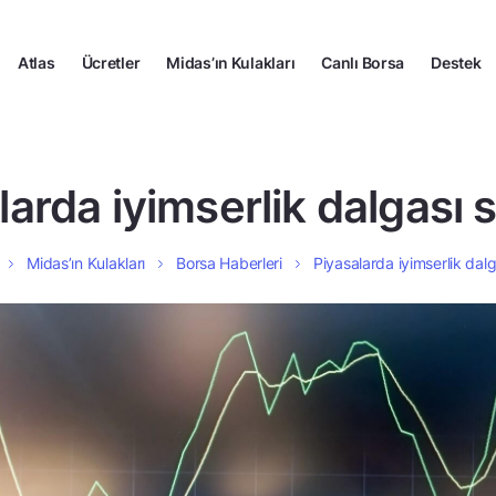
Atlas
Ücretler
Midas’ın Kulakları
Canlı Borsa
Destek
larda iyimserlik dalgası 
Midas’ın Kulakları
Borsa Haberleri
Piyasalarda iyimserlik dal