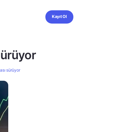
Kayıt Ol
sürüyor
gası sürüyor