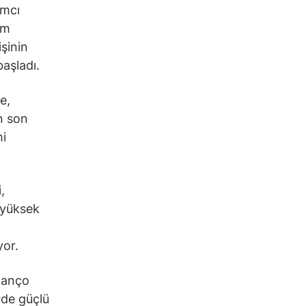
ımcı
am
şinin
başladı.
e,
n son
mi
,
k yüksek
yor.
lanço
rde güçlü