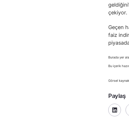
geldiğin
çekiyor.
Geçen ha
faiz indi
piyasadak
Burada yer ala
Bu içerik hazı
Görsel kaynak
Paylaş