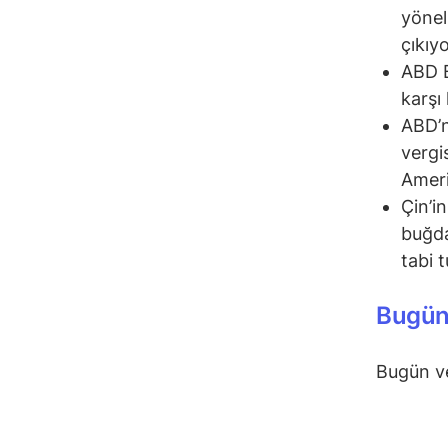
yöneli
çıkıyo
ABD B
karşı
ABD’n
vergi
Ameri
Çin’i
buğda
tabi 
Bugün 
Bugün v