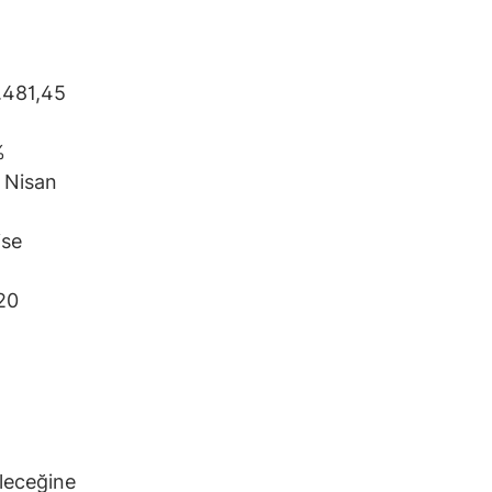
.481,45
%
e Nisan
ise
20
ileceğine