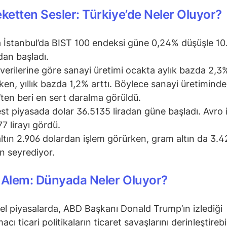
etten Sesler: Türkiye’de Neler Oluyor?
 İstanbul’da BIST 100 endeksi güne 0,24% düşüşle 10
an başladı.
verilerine göre sanayi üretimi ocakta aylık bazda 2,3
rken, yıllık bazda 1,2% arttı. Böylece sanayi üretimind
ten beri en sert daralma görüldü.
st piyasada dolar 36.5135 liradan güne başladı. Avro 
77 lirayı gördü.
ltın 2.906 dolardan işlem görürken, gram altın da 3.4
an seyrediyor.
 Alem: Dünyada Neler Oluyor?
el piyasalarda, ABD Başkanı Donald Trump’ın izlediği
cı ticari politikaların ticaret savaşlarını derinleştireb