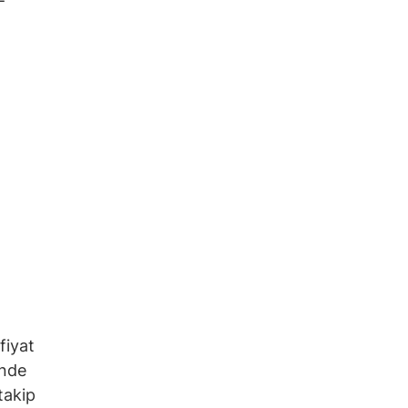
fiyat
inde
takip