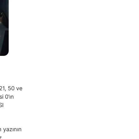
21, 50 ve
i 0’ın
SI
n yazının
z