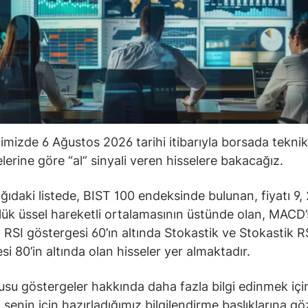
ğimizde 6 Ağustos 2026 tarihi itibarıyla borsada teknik
lerine göre “al” sinyali veren hisselere bakacağız.
ğıdaki listede, BIST 100 endeksinde bulunan, fiyatı 9, 
ük üssel hareketli ortalamasının üstünde olan, MACD’s
 RSI göstergesi 60’ın altında Stokastik ve Stokastik R
si 80’in altında olan hisseler yer almaktadır.
su göstergeler hakkında daha fazla bilgi edinmek içi
senin için hazırladığımız bilgilendirme başlıklarına gö