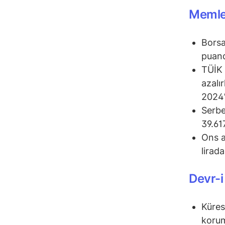
Memlek
Borsa
puand
TÜİK 
azalı
2024’
Serbe
39.61
Ons a
lirad
Devr-i
Küres
koruma