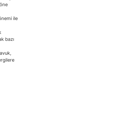
 öne
nemi ile
k
ak bazı
tavuk,
rgilere