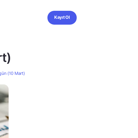
Kayıt Ol
t)
gün (10 Mart)