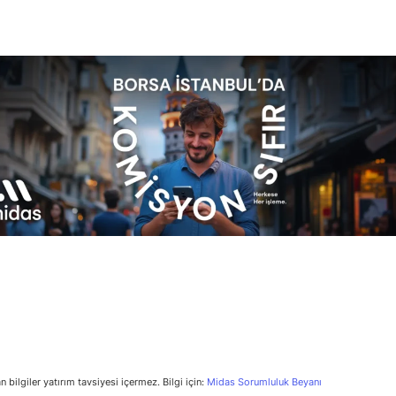
n bilgiler yatırım tavsiyesi içermez. Bilgi için:
Midas Sorumluluk Beyanı