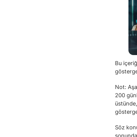
Bu içeri
gösterge
Not: Aşa
200 günl
üstünde,
gösterge
Söz konu
sonunda 