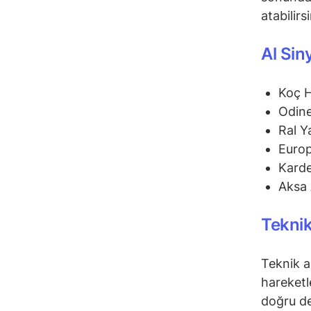
atabilirs
Al Sin
Koç 
Odine
Ral Y
Euro
Karde
Aksa 
Teknik
Teknik a
hareketl
doğru de