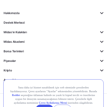
Hakkımızda
Destek Merkezi
Midas'ın Kulakları
Midas Akademi
Borsa Terimleri
Piyasalar
Kripto
Ayrıcalıklar
Kişisel Verilerin
Gizlilik
Yasal
Çerez
Korunması
Politikası
Duyurular
Ayarları