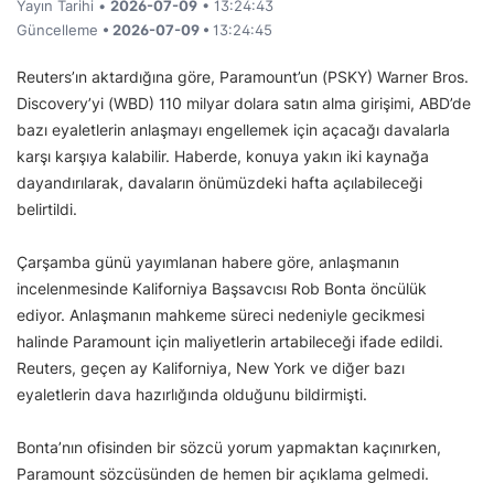
Yayın Tarihi •
2026-07-09
• 13:24:43
Güncelleme
• 2026-07-09 •
13:24:45
Reuters’ın aktardığına göre, Paramount’un (PSKY) Warner Bros.
Discovery’yi (WBD) 110 milyar dolara satın alma girişimi, ABD’de
bazı eyaletlerin anlaşmayı engellemek için açacağı davalarla
karşı karşıya kalabilir. Haberde, konuya yakın iki kaynağa
dayandırılarak, davaların önümüzdeki hafta açılabileceği
belirtildi.
Çarşamba günü yayımlanan habere göre, anlaşmanın
incelenmesinde Kaliforniya Başsavcısı Rob Bonta öncülük
ediyor. Anlaşmanın mahkeme süreci nedeniyle gecikmesi
halinde Paramount için maliyetlerin artabileceği ifade edildi.
Reuters, geçen ay Kaliforniya, New York ve diğer bazı
eyaletlerin dava hazırlığında olduğunu bildirmişti.
Bonta’nın ofisinden bir sözcü yorum yapmaktan kaçınırken,
Paramount sözcüsünden de hemen bir açıklama gelmedi.