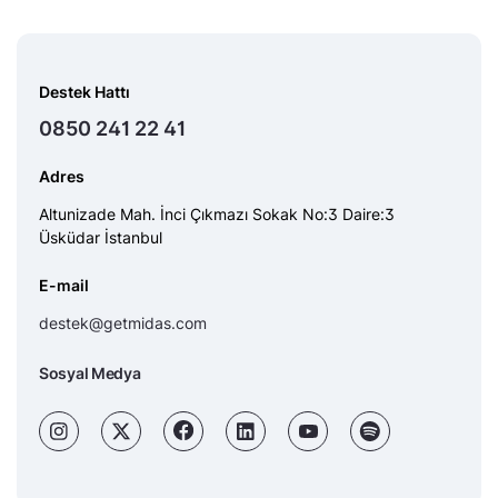
Destek Hattı
0850 241 22 41
Adres
Altunizade Mah. İnci Çıkmazı Sokak No:3 Daire:3
Üsküdar İstanbul
E-mail
destek@getmidas.com
Sosyal Medya