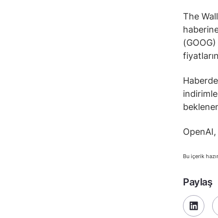
The Wall
haberine
(GOOG) d
fiyatlar
Haberde,
indiriml
beklenen 
OpenAI, 
Bu içerik hazı
Paylaş