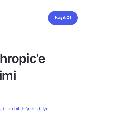
Kayıt Ol
hropic’e
rimi
at indirimi değerlendiriyor