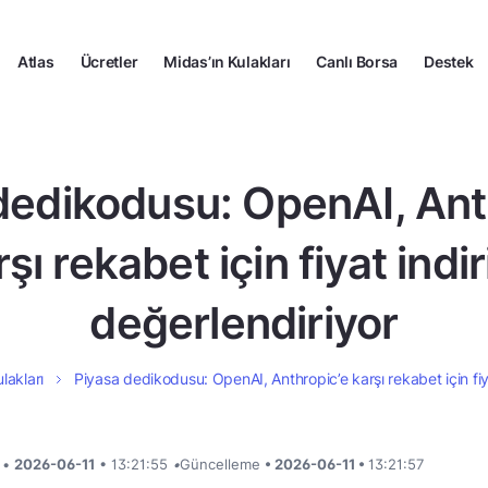
Atlas
Ücretler
Midas’ın Kulakları
Canlı Borsa
Destek
dedikodusu: OpenAI, Ant
şı rekabet için fiyat indi
değerlendiriyor
lakları
Piyasa dedikodusu: OpenAI, Anthropic’e karşı rekabet için fiy
i •
2026-06-11
• 13:21:55
•
Güncelleme
• 2026-06-11 •
13:21:57