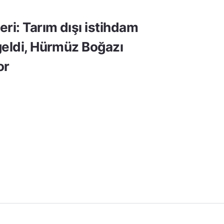
ri: Tarım dışı istihdam
geldi, Hürmüz Boğazı
or