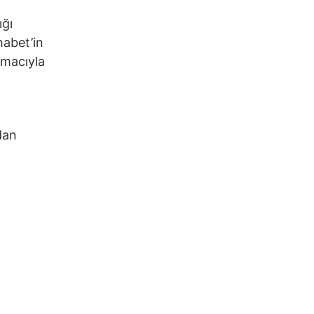
ığı
habet’in
amacıyla
dan
.