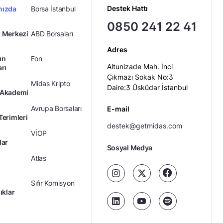
Destek Hattı
mızda
Borsa İstanbul
0850 241 22 41
 Merkezi
ABD Borsaları
Adres
ın
Fon
Altunizade Mah. İnci
arı
Çıkmazı Sokak No:3
Midas Kripto
Daire:3 Üsküdar İstanbul
 Akademi
Avrupa Borsaları
E-mail
Terimleri
destek@getmidas.com
VİOP
lar
Sosyal Medya
Atlas
Sıfır Komisyon
ıklar
Kredili Yatırım