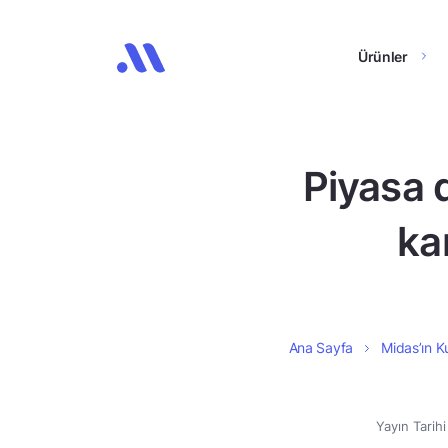
Ürünler
Piyasa 
kar
Ana Sayfa
Midas’ın Ku
Yayın Tarih