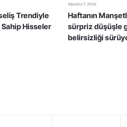
Ağustos 7, 2026
seliş Trendiyle
Haftanın Manşetle
 Sahip Hisseler
sürpriz düşüşle 
belirsizliği sürüy