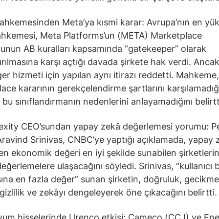
hkemesinden Meta’ya kısmi karar: Avrupa’nın en yü
ahkemesi, Meta Platforms’un (META) Marketplace
unun AB kuralları kapsamında “gatekeeper” olarak
dırılmasına karşı açtığı davada şirkete hak verdi. Ancak
r hizmeti için yapılan aynı itirazı reddetti. Mahkeme,
ace kararının gerekçelendirme şartlarını karşılamadığ
 bu sınıflandırmanın nedenlerini anlayamadığını belirtt
exity CEO’sundan yapay zekâ değerlemesi yorumu: Pe
ravind Srinivas, CNBC’ye yaptığı açıklamada, yapay
len ekonomik değeri en iyi şekilde sunabilen şirketleri
eğerlemelere ulaşacağını söyledi. Srinivas, “kullanıcı 
ına en fazla değer” sunan şirketin, doğruluk, gecikme
gizlilik ve zekâyı dengeleyerek öne çıkacağını belirtti.
um hisselerinde Urenco etkisi: Cameco (CCJ) ve En