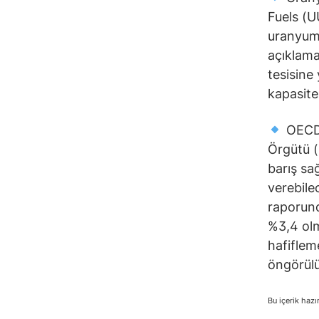
Fuels (U
uranyum 
açıklama
tesisine
kapasite
OECD’
Örgütü (
barış sa
verebile
raporund
%3,4 olm
hafiflem
öngörülü
Bu içerik hazı