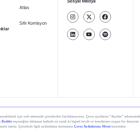
Sosyal Medya
Atlas
Sıfır Komisyon
ıklar
Kredili Yatırım
Ücretler
Kariyer
Kişisel
al Teknolojiler A.Ş. Tüm hakları saklıdır.
Gizlilik
Verilerin
Politikası
Korunması