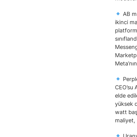
AB ma
ikinci m
platform
sınıflan
Messenge
Marketpl
Meta’nın
Perpl
CEO’su A
elde edi
yüksek d
watt baş
maliyet, 
Urany