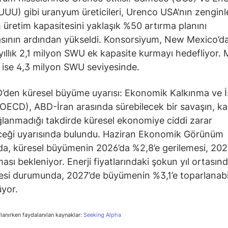
UUU) gibi uranyum üreticileri, Urenco USA’nın zenginle
üretim kapasitesini yaklaşık %50 artırma planını
sının ardından yükseldi. Konsorsiyum, New Mexico’da
 yıllık 2,1 milyon SWU ek kapasite kurmayı hedefliyor.
 ise 4,3 milyon SWU seviyesinde.
den küresel büyüme uyarısı: Ekonomik Kalkınma ve İşb
OECD), ABD-İran arasında sürebilecek bir savaşın, kalı
ğlanmadığı takdirde küresel ekonomiye ciddi zarar
ceği uyarısında bulundu. Haziran Ekonomik Görünüm
a, küresel büyümenin 2026’da %2,8’e gerilemesi, 2025
ası bekleniyor. Enerji fiyatlarındaki şokun yıl ortasın
esi durumunda, 2027’de büyümenin %3,1’e toparlanabi
yor.
rlanırken faydalanılan kaynaklar:
Seeking Alpha