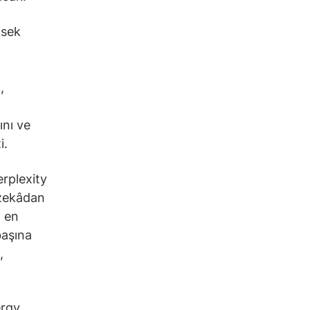
ksek
,
ını ve
i.
rplexity
 zekâdan
n en
başına
,
ergy