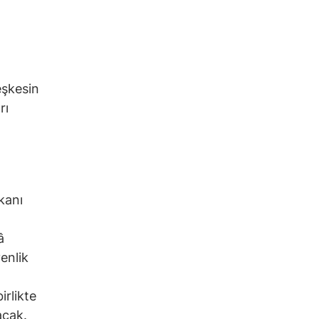
eşkesin
rı
kanı
â
enlik
irlikte
acak.