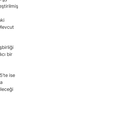
ştirilmiş
ki
 Mevcut
irliği
cı bir
’te ise
da
leceği