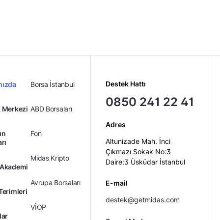
Destek Hattı
mızda
Borsa İstanbul
0850 241 22 41
 Merkezi
ABD Borsaları
Adres
ın
Fon
Altunizade Mah. İnci
arı
Çıkmazı Sokak No:3
Midas Kripto
Daire:3 Üsküdar İstanbul
 Akademi
Avrupa Borsaları
E-mail
Terimleri
destek@getmidas.com
VİOP
lar