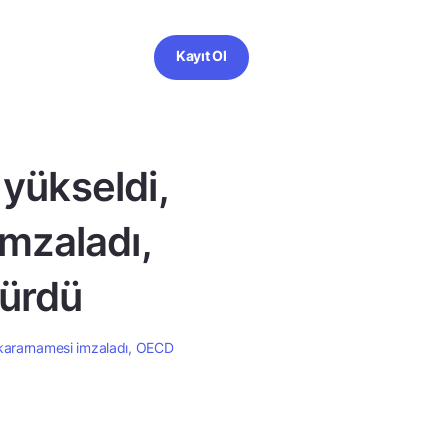
Kayıt Ol
 yükseldi,
mzaladı,
ürdü
 kararnamesi imzaladı, OECD