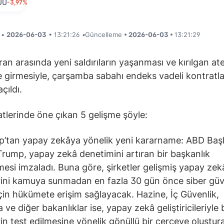
UU
-3,97%
i •
2026-06-03
• 13:21:26
•
Güncelleme
• 2026-06-03 •
13:21:29
İran arasında yeni saldırıların yaşanması ve kırılgan at
e girmesiyle, çarşamba sabahı endeks vadeli kontratla
çıldı.
tlerinde öne çıkan 5 gelişme şöyle:
’tan yapay zekâya yönelik yeni kararname: ABD Baş
rump, yapay zekâ denetimini artıran bir başkanlık
esi imzaladı. Buna göre, şirketler gelişmiş yapay zek
ini kamuya sunmadan en fazla 30 gün önce siber güv
 için hükümete erişim sağlayacak. Hazine, İç Güvenlik,
e diğer bakanlıklar ise, yapay zekâ geliştiricileriyle b
in test edilmesine yönelik gönüllü bir çerçeve oluştur