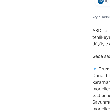
UU
Yayın Tarih
ABD ile 
tehlikey
düşüşle a
Gece saa
Trump
Donald T
kararnam
modeller
testleri
Savunma v
modeller