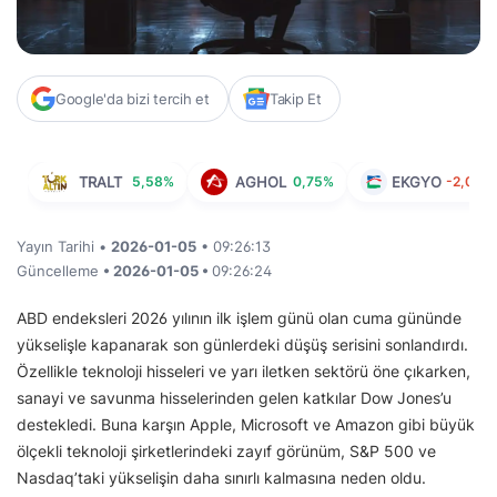
Google'da bizi tercih et
Takip Et
TRALT
5,58%
AGHOL
0,75%
EKGYO
-2,03%
Yayın Tarihi •
2026-01-05
• 09:26:13
Güncelleme
• 2026-01-05 •
09:26:24
ABD endeksleri 2026 yılının ilk işlem günü olan cuma gününde
yükselişle kapanarak son günlerdeki düşüş serisini sonlandırdı.
Özellikle teknoloji hisseleri ve yarı iletken sektörü öne çıkarken,
sanayi ve savunma hisselerinden gelen katkılar Dow Jones’u
destekledi. Buna karşın Apple, Microsoft ve Amazon gibi büyük
ölçekli teknoloji şirketlerindeki zayıf görünüm, S&P 500 ve
Nasdaq’taki yükselişin daha sınırlı kalmasına neden oldu.