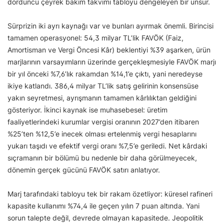
dördüncü çeyrek bakım takvimi tabloyu dengeleyen bir unsur.
Sürprizin iki ayrı kaynağı var ve bunları ayırmak önemli. Birincisi
tamamen operasyonel: 54,3 milyar TL’lik FAVÖK (Faiz,
Amortisman ve Vergi Öncesi Kâr) beklentiyi %39 aşarken, ürün
marjlarının varsayımların üzerinde gerçekleşmesiyle FAVÖK marjı
bir yıl önceki %7,6’lık rakamdan %14,1’e çıktı, yani neredeyse
ikiye katlandı. 386,4 milyar TL’lik satış gelirinin konsensüse
yakın seyretmesi, ayrışmanın tamamen kârlılıktan geldiğini
gösteriyor. İkinci kaynak ise muhasebesel: üretim
faaliyetlerindeki kurumlar vergisi oranının 2027’den itibaren
%25’ten %12,5’e inecek olması ertelenmiş vergi hesaplarını
yukarı taşıdı ve efektif vergi oranı %7,5’e geriledi. Net kârdaki
sıçramanın bir bölümü bu nedenle bir daha görülmeyecek,
dönemin gerçek gücünü FAVÖK satırı anlatıyor.
Marj tarafındaki tabloyu tek bir rakam özetliyor: küresel rafineri
kapasite kullanımı %74,4 ile geçen yılın 7 puan altında. Yani
sorun talepte değil, devrede olmayan kapasitede. Jeopolitik