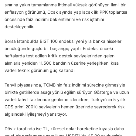
sınırına yakın tamamlanma ihtimali yüksek görünüyor. Ilımlı bir
enflasyon görünümü, Ocak ayında yapılacak ilk PPK toplantısı
öncesinde faiz indirimi beklentilerini ve risk iştahını
destekleyebilir.
Borsa İstanbul’da BIST 100 endeksi yeni yıla banka hisseleri
öncülüğünde güçlü bir başlangıç yaptı. Endeks, önceki
haftalarda test edilen kritik destek seviyelerinden gelen
alımlarla yeniden 11.300 bandının üzerine yerleşirken, kısa
vadeli teknik görünüm güç kazandı.
Tahvil piyasasında, TCMB’nin faiz indirimi sürecine girmesiyle
birlikte getirilerde aşağı yönlü eğilim sürüyor. Gösterge ve uzun
vadeli tahvil faizlerinde gerileme izlenirken, Türkiye’nin 5 yıllık
CDS primi 200’lü seviyelerin hemen üzerinde seyrederek risk
algısındaki iyileşmeyi yansıtıyor.
Döviz tarafında ise TL, küresel dolar hareketine kıyasla daha
zayıf bir performans sergiliyor. USD/TL’de 43,00 seviyesinin