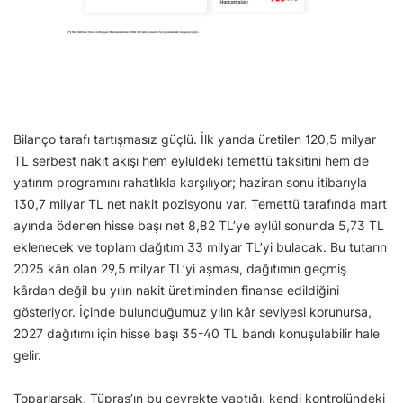
Bilanço tarafı tartışmasız güçlü. İlk yarıda üretilen 120,5 milyar
TL serbest nakit akışı hem eylüldeki temettü taksitini hem de
yatırım programını rahatlıkla karşılıyor; haziran sonu itibarıyla
130,7 milyar TL net nakit pozisyonu var. Temettü tarafında mart
ayında ödenen hisse başı net 8,82 TL’ye eylül sonunda 5,73 TL
eklenecek ve toplam dağıtım 33 milyar TL’yi bulacak. Bu tutarın
2025 kârı olan 29,5 milyar TL’yi aşması, dağıtımın geçmiş
kârdan değil bu yılın nakit üretiminden finanse edildiğini
gösteriyor. İçinde bulunduğumuz yılın kâr seviyesi korunursa,
2027 dağıtımı için hisse başı 35-40 TL bandı konuşulabilir hale
gelir.
Toparlarsak, Tüpraş’ın bu çeyrekte yaptığı, kendi kontrolündeki