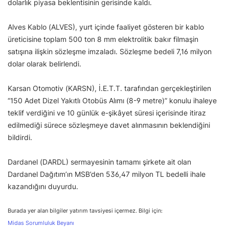
dolarlık piyasa beklentisinin gerisinde kaldı.
Alves Kablo (ALVES), yurt içinde faaliyet gösteren bir kablo
üreticisine toplam 500 ton 8 mm elektrolitik bakır filmaşin
satışına ilişkin sözleşme imzaladı. Sözleşme bedeli 7,16 milyon
dolar olarak belirlendi.
Karsan Otomotiv (KARSN), İ.E.T.T. tarafından gerçekleştirilen
“150 Adet Dizel Yakıtlı Otobüs Alımı (8-9 metre)” konulu ihaleye
teklif verdiğini ve 10 günlük e-şikâyet süresi içerisinde itiraz
edilmediği sürece sözleşmeye davet alınmasının beklendiğini
bildirdi.
Dardanel (DARDL) sermayesinin tamamı şirkete ait olan
Dardanel Dağıtım’ın MSB’den 536,47 milyon TL bedelli ihale
kazandığını duyurdu.
Burada yer alan bilgiler yatırım tavsiyesi içermez. Bilgi için:
Midas Sorumluluk Beyanı