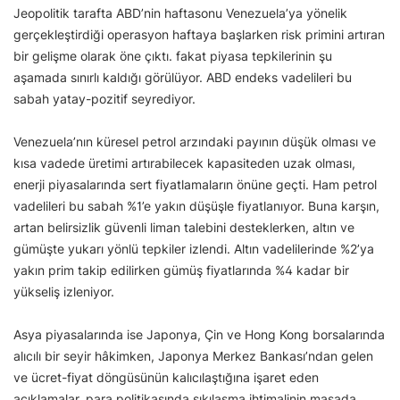
Jeopolitik tarafta ABD’nin haftasonu Venezuela’ya yönelik
gerçekleştirdiği operasyon haftaya başlarken risk primini artıran
bir gelişme olarak öne çıktı. fakat piyasa tepkilerinin şu
aşamada sınırlı kaldığı görülüyor. ABD endeks vadelileri bu
sabah yatay-pozitif seyrediyor.
Venezuela’nın küresel petrol arzındaki payının düşük olması ve
kısa vadede üretimi artırabilecek kapasiteden uzak olması,
enerji piyasalarında sert fiyatlamaların önüne geçti. Ham petrol
vadelileri bu sabah %1’e yakın düşüşle fiyatlanıyor. Buna karşın,
artan belirsizlik güvenli liman talebini desteklerken, altın ve
gümüşte yukarı yönlü tepkiler izlendi. Altın vadelilerinde %2’ya
yakın prim takip edilirken gümüş fiyatlarında %4 kadar bir
yükseliş izleniyor.
Asya piyasalarında ise Japonya, Çin ve Hong Kong borsalarında
alıcılı bir seyir hâkimken, Japonya Merkez Bankası’ndan gelen
ve ücret-fiyat döngüsünün kalıcılaştığına işaret eden
açıklamalar, para politikasında sıkılaşma ihtimalinin masada