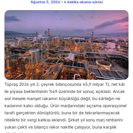
Ağustos 5, 2026 • 4 dakika okuma süresi
Tüpraş 2026 yılı 2. çeyrek bilançosunda 45,9 milyar TL net kâr
ile piyasa beklentisinin %49 üzerinde bir sonuç açıkladı. Ancak
asıl mesele manşet rakamın büyüklüğü değil, bu kârlılığın ne
kadarının kalıcı olduğu. Ürün marjlarındaki sıçrama operasyonel
tarafı gerçekten dönüştürdü; buna bir de tekrarlanmayacak
nitelikte bir vergi katkısı eklendi. Şirket yıl sonu marj rehberini
yukarı çekti ve bilanço rekor nakitle çalışıyor, buna karşılık