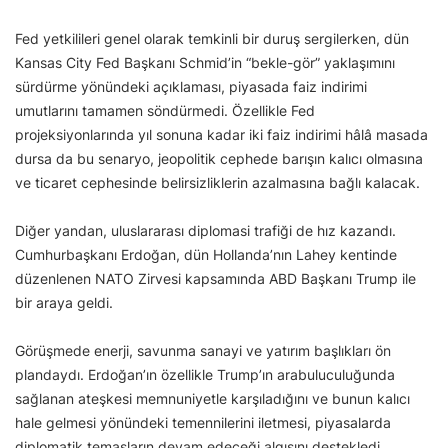
Fed yetkilileri genel olarak temkinli bir duruş sergilerken, dün
Kansas City Fed Başkanı Schmid’in “bekle-gör” yaklaşımını
sürdürme yönündeki açıklaması, piyasada faiz indirimi
umutlarını tamamen söndürmedi. Özellikle Fed
projeksiyonlarında yıl sonuna kadar iki faiz indirimi hâlâ masada
dursa da bu senaryo, jeopolitik cephede barışın kalıcı olmasına
ve ticaret cephesinde belirsizliklerin azalmasına bağlı kalacak.
Diğer yandan, uluslararası diplomasi trafiği de hız kazandı.
Cumhurbaşkanı Erdoğan, dün Hollanda’nın Lahey kentinde
düzenlenen NATO Zirvesi kapsamında ABD Başkanı Trump ile
bir araya geldi.
Görüşmede enerji, savunma sanayi ve yatırım başlıkları ön
plandaydı. Erdoğan’ın özellikle Trump’ın arabuluculuğunda
sağlanan ateşkesi memnuniyetle karşıladığını ve bunun kalıcı
hale gelmesi yönündeki temennilerini iletmesi, piyasalarda
diplomatik temasların devam edeceği algısını destekledi.