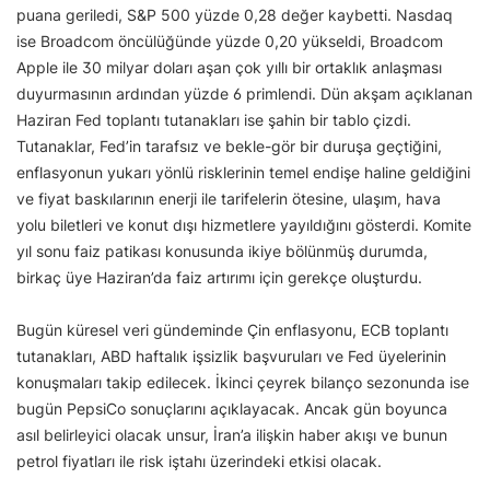
puana geriledi, S&P 500 yüzde 0,28 değer kaybetti. Nasdaq
ise Broadcom öncülüğünde yüzde 0,20 yükseldi, Broadcom
Apple ile 30 milyar doları aşan çok yıllı bir ortaklık anlaşması
duyurmasının ardından yüzde 6 primlendi. Dün akşam açıklanan
Haziran Fed toplantı tutanakları ise şahin bir tablo çizdi.
Tutanaklar, Fed’in tarafsız ve bekle-gör bir duruşa geçtiğini,
enflasyonun yukarı yönlü risklerinin temel endişe haline geldiğini
ve fiyat baskılarının enerji ile tarifelerin ötesine, ulaşım, hava
yolu biletleri ve konut dışı hizmetlere yayıldığını gösterdi. Komite
yıl sonu faiz patikası konusunda ikiye bölünmüş durumda,
birkaç üye Haziran’da faiz artırımı için gerekçe oluşturdu.
Bugün küresel veri gündeminde Çin enflasyonu, ECB toplantı
tutanakları, ABD haftalık işsizlik başvuruları ve Fed üyelerinin
konuşmaları takip edilecek. İkinci çeyrek bilanço sezonunda ise
bugün PepsiCo sonuçlarını açıklayacak. Ancak gün boyunca
asıl belirleyici olacak unsur, İran’a ilişkin haber akışı ve bunun
petrol fiyatları ile risk iştahı üzerindeki etkisi olacak.