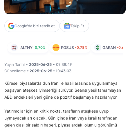
Google'da bizi tercih et
Takip Et
ALTNY
0,70%
PGSUS
-0,78%
GARAN
-0,63%
Yayın Tarihi •
2025-06-25
• 09:38:49
Güncelleme
• 2025-06-25 •
10:43:03
Küresel piyasalarda dün İran ile İsrail arasında uygulanmaya
başlayan ateşkes iyimserliği sürüyor. Seansı yeşil tamamlayan
ABD endeksleri yeni güne de pozitif başlamaya hazırlanıyor.
Yatırımcılar için en kritik nokta, tarafların ateşkese uyup
uymayacakları olacak. Gün içinde İran veya İsrail tarafından
gelen olası bir saldırı haberi, piyasalardaki olumlu görünümü