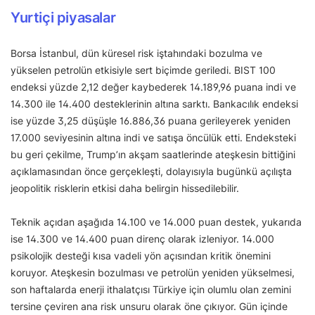
Yurtiçi piyasalar
Borsa İstanbul, dün küresel risk iştahındaki bozulma ve
yükselen petrolün etkisiyle sert biçimde geriledi. BIST 100
endeksi yüzde 2,12 değer kaybederek 14.189,96 puana indi ve
14.300 ile 14.400 desteklerinin altına sarktı. Bankacılık endeksi
ise yüzde 3,25 düşüşle 16.886,36 puana gerileyerek yeniden
17.000 seviyesinin altına indi ve satışa öncülük etti. Endeksteki
bu geri çekilme, Trump’ın akşam saatlerinde ateşkesin bittiğini
açıklamasından önce gerçekleşti, dolayısıyla bugünkü açılışta
jeopolitik risklerin etkisi daha belirgin hissedilebilir.
Teknik açıdan aşağıda 14.100 ve 14.000 puan destek, yukarıda
ise 14.300 ve 14.400 puan direnç olarak izleniyor. 14.000
psikolojik desteği kısa vadeli yön açısından kritik önemini
koruyor. Ateşkesin bozulması ve petrolün yeniden yükselmesi,
son haftalarda enerji ithalatçısı Türkiye için olumlu olan zemini
tersine çeviren ana risk unsuru olarak öne çıkıyor. Gün içinde