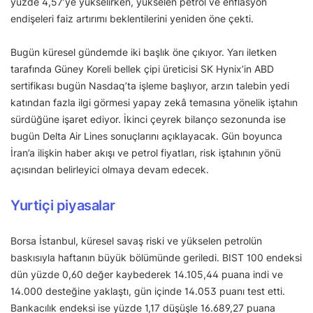
yüzde 4,57’ye yükselirken, yükselen petrol ve enflasyon
endişeleri faiz artırımı beklentilerini yeniden öne çekti.
Bugün küresel gündemde iki başlık öne çıkıyor. Yarı iletken
tarafında Güney Koreli bellek çipi üreticisi SK Hynix’in ABD
sertifikası bugün Nasdaq’ta işleme başlıyor, arzın talebin yedi
katından fazla ilgi görmesi yapay zekâ temasına yönelik iştahın
sürdüğüne işaret ediyor. İkinci çeyrek bilanço sezonunda ise
bugün Delta Air Lines sonuçlarını açıklayacak. Gün boyunca
İran’a ilişkin haber akışı ve petrol fiyatları, risk iştahının yönü
açısından belirleyici olmaya devam edecek.
Yurtiçi piyasalar
Borsa İstanbul, küresel savaş riski ve yükselen petrolün
baskısıyla haftanın büyük bölümünde geriledi. BIST 100 endeksi
dün yüzde 0,60 değer kaybederek 14.105,44 puana indi ve
14.000 desteğine yaklaştı, gün içinde 14.053 puanı test etti.
Bankacılık endeksi ise yüzde 1,17 düşüşle 16.689,27 puana