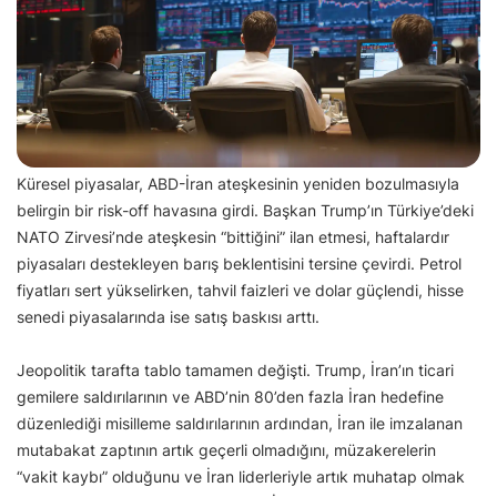
Küresel piyasalar, ABD-İran ateşkesinin yeniden bozulmasıyla
belirgin bir risk-off havasına girdi. Başkan Trump’ın Türkiye’deki
NATO Zirvesi’nde ateşkesin “bittiğini” ilan etmesi, haftalardır
piyasaları destekleyen barış beklentisini tersine çevirdi. Petrol
fiyatları sert yükselirken, tahvil faizleri ve dolar güçlendi, hisse
senedi piyasalarında ise satış baskısı arttı.
Jeopolitik tarafta tablo tamamen değişti. Trump, İran’ın ticari
gemilere saldırılarının ve ABD’nin 80’den fazla İran hedefine
düzenlediği misilleme saldırılarının ardından, İran ile imzalanan
mutabakat zaptının artık geçerli olmadığını, müzakerelerin
“vakit kaybı” olduğunu ve İran liderleriyle artık muhatap olmak