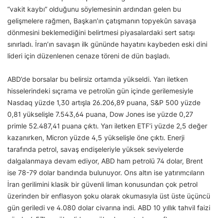
“vakit kaybı” olduğunu söylemesinin ardından gelen bu
gelişmelere rağmen, Başkan’ın çatışmanın topyekûn savaşa
dönmesini beklemediğini belirtmesi piyasalardaki sert satışı
sınırladı. İran’ın savaşın ilk gününde hayatını kaybeden eski dini
lideri için düzenlenen cenaze töreni de dün başladı.
ABD’de borsalar bu belirsiz ortamda yükseldi. Yarı iletken
hisselerindeki sıçrama ve petrolün gün içinde gerilemesiyle
Nasdaq yüzde 1,30 artışla 26.206,89 puana, S&P 500 yüzde
0,81 yükselişle 7.543,64 puana, Dow Jones ise yüzde 0,27
primle 52.487,41 puana çıktı. Yarı iletken ETF’i yüzde 2,5 değer
kazanırken, Micron yüzde 4,5 yükselişle öne çıktı. Enerji
tarafında petrol, savaş endişeleriyle yüksek seviyelerde
dalgalanmaya devam ediyor, ABD ham petrolü 74 dolar, Brent
ise 78-79 dolar bandında bulunuyor. Ons altın ise yatırımcıların
İran gerilimini klasik bir güvenli liman konusundan çok petrol
üzerinden bir enflasyon şoku olarak okumasıyla üst üste üçüncü
gün geriledi ve 4.080 dolar civarına indi. ABD 10 yıllık tahvil faizi