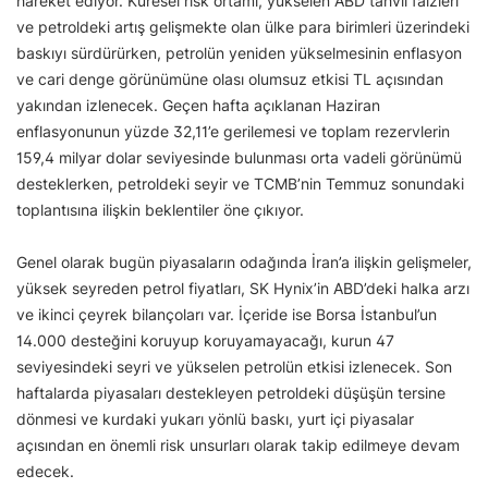
hareket ediyor. Küresel risk ortamı, yükselen ABD tahvil faizleri
ve petroldeki artış gelişmekte olan ülke para birimleri üzerindeki
baskıyı sürdürürken, petrolün yeniden yükselmesinin enflasyon
ve cari denge görünümüne olası olumsuz etkisi TL açısından
yakından izlenecek. Geçen hafta açıklanan Haziran
enflasyonunun yüzde 32,11’e gerilemesi ve toplam rezervlerin
159,4 milyar dolar seviyesinde bulunması orta vadeli görünümü
desteklerken, petroldeki seyir ve TCMB’nin Temmuz sonundaki
toplantısına ilişkin beklentiler öne çıkıyor.
Genel olarak bugün piyasaların odağında İran’a ilişkin gelişmeler,
yüksek seyreden petrol fiyatları, SK Hynix’in ABD’deki halka arzı
ve ikinci çeyrek bilançoları var. İçeride ise Borsa İstanbul’un
14.000 desteğini koruyup koruyamayacağı, kurun 47
seviyesindeki seyri ve yükselen petrolün etkisi izlenecek. Son
haftalarda piyasaları destekleyen petroldeki düşüşün tersine
dönmesi ve kurdaki yukarı yönlü baskı, yurt içi piyasalar
açısından en önemli risk unsurları olarak takip edilmeye devam
edecek.