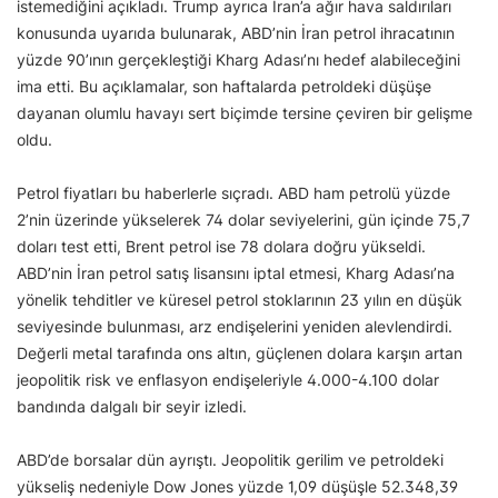
istemediğini açıkladı. Trump ayrıca İran’a ağır hava saldırıları
konusunda uyarıda bulunarak, ABD’nin İran petrol ihracatının
yüzde 90’ının gerçekleştiği Kharg Adası’nı hedef alabileceğini
ima etti. Bu açıklamalar, son haftalarda petroldeki düşüşe
dayanan olumlu havayı sert biçimde tersine çeviren bir gelişme
oldu.
Petrol fiyatları bu haberlerle sıçradı. ABD ham petrolü yüzde
2’nin üzerinde yükselerek 74 dolar seviyelerini, gün içinde 75,7
doları test etti, Brent petrol ise 78 dolara doğru yükseldi.
ABD’nin İran petrol satış lisansını iptal etmesi, Kharg Adası’na
yönelik tehditler ve küresel petrol stoklarının 23 yılın en düşük
seviyesinde bulunması, arz endişelerini yeniden alevlendirdi.
Değerli metal tarafında ons altın, güçlenen dolara karşın artan
jeopolitik risk ve enflasyon endişeleriyle 4.000-4.100 dolar
bandında dalgalı bir seyir izledi.
ABD’de borsalar dün ayrıştı. Jeopolitik gerilim ve petroldeki
yükseliş nedeniyle Dow Jones yüzde 1,09 düşüşle 52.348,39