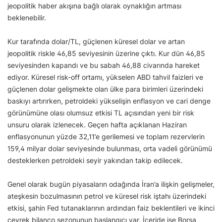
jeopolitik haber akışına bağlı olarak oynaklığın artması
beklenebilir.
Kur tarafında dolar/TL, güçlenen küresel dolar ve artan
jeopolitik riskle 46,85 seviyesinin üzerine çıktı. Kur dün 46,85
seviyesinden kapandı ve bu sabah 46,88 civarında hareket
ediyor. Küresel risk-off ortamı, yükselen ABD tahvil faizleri ve
güçlenen dolar gelişmekte olan ülke para birimleri üzerindeki
baskıyı artırırken, petroldeki yükselişin enflasyon ve cari denge
görünümüne olası olumsuz etkisi TL açısından yeni bir risk
unsuru olarak izlenecek. Geçen hafta açıklanan Haziran
enflasyonunun yüzde 32,11’e gerilemesi ve toplam rezervlerin
159,4 milyar dolar seviyesinde bulunması, orta vadeli görünümü
desteklerken petroldeki seyir yakından takip edilecek.
Genel olarak bugün piyasaların odağında İran’a ilişkin gelişmeler,
ateşkesin bozulmasının petrol ve küresel risk iştahı üzerindeki
etkisi, şahin Fed tutanaklarının ardından faiz beklentileri ve ikinci
çeyrek bilanço sezonunun başlangıcı var. İçeride ise Borsa