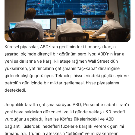
Küresel piyasalar, ABD-İran gerilimindeki tırmanışa karşın
şaşırtıcı biçimde dirençli bir görünüm sergiliyor. ABD’nin İran’a
yeni saldırılarına ve karşılıklı ateşe rağmen Wall Street dün
yükselirken, yatırımcıların çatışmanın “aç-kapa” dinamiğine
giderek alıştığı görülüyor. Teknoloji hisselerindeki güçlü seyir ve
petrolün gün içinde bir miktar gerilemesi, hisse piyasalarını
destekledi.
Jeopolitik tarafta çatışma sürüyor. ABD, Perşembe sabahı İran’a
yeni hava saldırıları düzenledi ve iki günde yaklaşık 90 hedefi
vurduğunu açıkladı, İran ise Körfez ülkelerindeki ve ABD
bağlantılı üslerdeki hedefleri füzelerle karşılık vererek gerilimi
tırmandırdı. Trump’ın ateşkesin “bittiğini” ve müzakerelerin