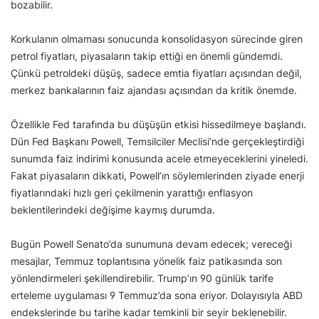
bozabilir.
Korkulanın olmaması sonucunda konsolidasyon sürecinde giren
petrol fiyatları, piyasaların takip ettiği en önemli gündemdi.
Çünkü petroldeki düşüş, sadece emtia fiyatları açısından değil,
merkez bankalarının faiz ajandası açısından da kritik önemde.
Özellikle Fed tarafında bu düşüşün etkisi hissedilmeye başlandı.
Dün Fed Başkanı Powell, Temsilciler Meclisi’nde gerçekleştirdiği
sunumda faiz indirimi konusunda acele etmeyeceklerini yineledi.
Fakat piyasaların dikkati, Powell’ın söylemlerinden ziyade enerji
fiyatlarındaki hızlı geri çekilmenin yarattığı enflasyon
beklentilerindeki değişime kaymış durumda.
Bugün Powell Senato’da sunumuna devam edecek; vereceği
mesajlar, Temmuz toplantısına yönelik faiz patikasında son
yönlendirmeleri şekillendirebilir. Trump’ın 90 günlük tarife
erteleme uygulaması 9 Temmuz’da sona eriyor. Dolayısıyla ABD
endekslerinde bu tarihe kadar temkinli bir seyir beklenebilir.