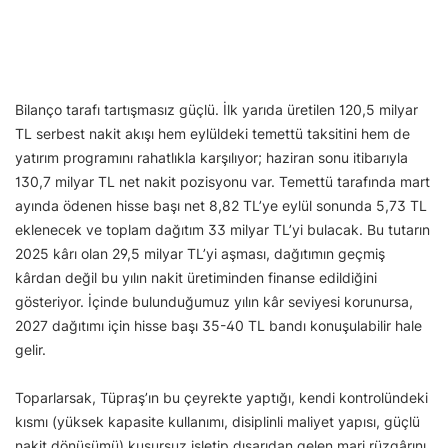
Bilanço tarafı tartışmasız güçlü. İlk yarıda üretilen 120,5 milyar
TL serbest nakit akışı hem eylüldeki temettü taksitini hem de
yatırım programını rahatlıkla karşılıyor; haziran sonu itibarıyla
130,7 milyar TL net nakit pozisyonu var. Temettü tarafında mart
ayında ödenen hisse başı net 8,82 TL’ye eylül sonunda 5,73 TL
eklenecek ve toplam dağıtım 33 milyar TL’yi bulacak. Bu tutarın
2025 kârı olan 29,5 milyar TL’yi aşması, dağıtımın geçmiş
kârdan değil bu yılın nakit üretiminden finanse edildiğini
gösteriyor. İçinde bulunduğumuz yılın kâr seviyesi korunursa,
2027 dağıtımı için hisse başı 35-40 TL bandı konuşulabilir hale
gelir.
Toparlarsak, Tüpraş’ın bu çeyrekte yaptığı, kendi kontrolündeki
kısmı (yüksek kapasite kullanımı, disiplinli maliyet yapısı, güçlü
nakit dönüşümü) kusursuz işletip dışarıdan gelen marj rüzgârını