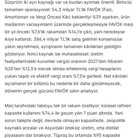
Sürprizin iki ayrı kaynağı var ve bunları ayırmak önemli. Birincisi
tamamen operasyonel: 54,3 milyar TL’lik FAVÖK (Faiz,
Amortisman ve Vergi Öncesi Kâr) beklentiyi %39 aşarken, ürün
marjlarının varsayımların üzerinde gerçekleşmesiyle FAVÖK marjı
bir yıl önceki %7,6’lık rakamdan %14,1’e çıktı, yani neredeyse
ikiye katlandı. 386,4 milyar TL’lik satış gelirinin konsensüse
yakın seyretmesi, ayrışmanın tamamen kârlılıktan geldiğini
gösteriyor. İkinci kaynak ise muhasebesel: üretim
faaliyetlerindeki kurumlar vergisi oranının 2027’den itibaren
%25’ten %12,5’e inecek olması ertelenmiş vergi hesaplarını
yukarı taşıdı ve efektif vergi oranı %7,5’e geriledi. Net kârdaki
sıçramanın bir bölümü bu nedenle bir daha görülmeyecek,
dönemin gerçek gücünü FAVÖK satırı anlatıyor.
Marj tarafındaki tabloyu tek bir rakam özetliyor: küresel rafineri
kapasite kullanımı %74,4 ile geçen yılın 7 puan altında. Yani
sorun talepte değil, devrede olmayan kapasitede. Jeopolitik
kaynaklı arızalar ve Asya’daki isteksiz üretim, orta distilat
piyasasını dar bırakıyor. Tüpraş bu ortamda %95 kapasite