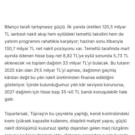
Bilanço tarafı tartışmasız güçlü. İlk yarıda üretilen 120,5 milyar
TL serbest nakit akışı hem eylüldeki temettü taksitini hem de
yatırım programını rahatlıkla karşılıyor; haziran sonu itibarıyla
130,7 milyar TL net nakit pozisyonu var. Temettü tarafında mart
ayında ödenen hisse başı net 8,82 TL’ye eylül sonunda 5,73 TL
eklenecek ve toplam dağıtım 33 milyar TL’yi bulacak. Bu tutarın
2025 kârı olan 29,5 milyar TL’yi aşması, dağıtımın geçmiş
kârdan değil bu yılın nakit üretiminden finanse edildiğini
gösteriyor. İçinde bulunduğumuz yılın kâr seviyesi korunursa,
2027 dağıtımı için hisse başı 35-40 TL bandı konuşulabilir hale
gelir.
Toparlarsak, Tüpraş’ın bu çeyrekte yaptığı, kendi kontrolündeki
kısmı (yüksek kapasite kullanımı, disiplinli maliyet yapısı, güçlü
nakit dönüşümü) kusursuz işletip dışarıdan gelen marj rüzgârını