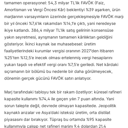
tamamen operasyonel: 54,3 milyar TL’lik FAVÖK (Faiz,
Amortisman ve Vergi Öncesi Kâr) beklentiyi %39 aşarken, ürün
marjlarının varsayımların üzerinde gerçekleşmesiyle FAVÖK marjı
bir yıl önceki %7,6’lık rakamdan %14,1’e çıktı, yani neredeyse
ikiye katlandı. 386,4 milyar TL’lik satış gelirinin konsensüse
yakın seyretmesi, ayrışmanın tamamen kârlılıktan geldiğini
gösteriyor. İkinci kaynak ise muhasebesel: üretim
faaliyetlerindeki kurumlar vergisi oranının 2027’den itibaren
%25’ten %12,5’e inecek olması ertelenmiş vergi hesaplarını
yukarı taşıdı ve efektif vergi oranı %7,5’e geriledi. Net kârdaki
sıçramanın bir bölümü bu nedenle bir daha görülmeyecek,
dönemin gerçek gücünü FAVÖK satırı anlatıyor.
Marj tarafındaki tabloyu tek bir rakam özetliyor: küresel rafineri
kapasite kullanımı %74,4 ile geçen yılın 7 puan altında. Yani
sorun talepte değil, devrede olmayan kapasitede. Jeopolitik
kaynaklı arızalar ve Asya’daki isteksiz üretim, orta distilat
piyasasını dar bırakıyor. Tüpraş bu ortamda %95 kapasite
kullanımıyla çalışıp net rafineri marjını 9,4 dolardan 21,4