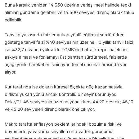
Buna karşılık yeniden 14.350 üzerine yerleşilmesi halinde tepki
alımları gündeme gelebilir ve 14.500 seviyesi direnç olarak takip
edilebilir.
Tahvil piyasasında faizler yukarı yönlü eğilimini sürdürürken,
gösterge tahvil faizi %40 seviyesinin üzerine, 10 yıllık tahvil faizi
ise %32,7 civarına yükseldi. TCMB’nin haftalık repo ihalelerini
askıya alması ve fonlamayı üst banttan sürdürmesi, faizlerde
aşağı yönlü hareketleri sınırlayan temel unsurlar arasında yer
alıyor.
Kur tarafında ise doların küresel ölçekte güç kazanmasıyla
birlikte yukarı yönlü ancak kontrollü bir seyir korunuyor.
Dolar/TL 45 seviyesinin üzerine yönelirken, 44,90 destek; 45,10
ve 45,20 seviyeleri direnç olarak öne çıkıyor.
Makro tarafta enflasyon beklentilerindeki bozulma riski ve
büyümede yavaşlama sinyalleri orta vadeli görünümü
şekillendirmeye devam ediyor. Buna karşın Birleşik Krallık’ın