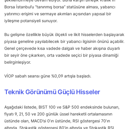
Borsa İstanbul’u “tanınmış borsa” statüsüne alması, yabancı
yatırımcı erişimi ve sermaye akımları açısından yapısal bir
iyileşme potansiyeli sunuyor.
Bu gelişme özellikle büyük ölçekli ve likit hisselerden başlayarak
piyasa geneline yayılabilecek bir yabancı ilgisinin önünü açabilir.
Genel çerçevede kısa vadede dalgalı ve haber akışına duyarlı
bir seyir öne çıkarken, orta vadede seçici bir piyasa dinamiği
belirginleşiyor.
VİOP sabah seansı güne %0,09 artışla başladı.
Teknik Görünümü Güçlü Hisseler
Aşağıdaki listede, BIST 100 ve S&P 500 endeksinde bulunan,
fiyatı 9, 21, 50 ve 200 günlük üssel hareketli ortalamasının
üstünde olan, MACD’si 0’ın üstünde, RSI göstergesi 70’ın
altında, Stokastik göstergesi 80’in altında ve Stokastik RSI