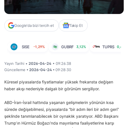
Google'da bizi tercih et
Takip Et
SISE
-1,29%
GUBRF
3,12%
TUPRS
0,62%
Yayın Tarihi •
2026-04-24
• 09:26:38
Güncelleme
• 2026-04-24 •
09:28:30
Küresel piyasalarda fiyatlamalar yüksek frekansta değişen
haber akışı nedeniyle dalgalı bir görünüm sergiliyor.
ABD-İran-İsrail hattında yaşanan gelişmelerin yönünün kısa
sürede değişebilmesi, piyasalarda “bir adım ileri bir adım geri”
şeklinde tanımlanabilecek bir oynaklık yaratıyor. ABD Başkanı
Trump’ın Hürmüz Boğazı’nda mayınlama faaliyetlerine karşı