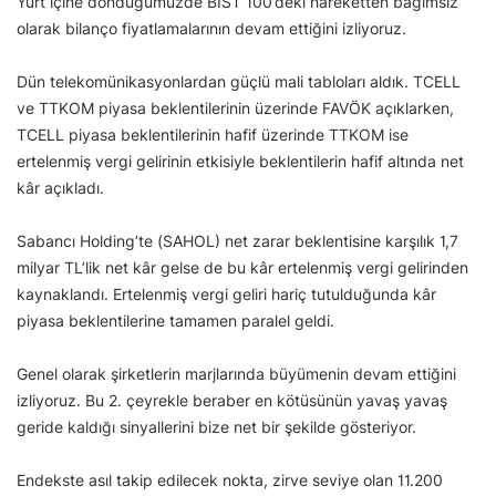
Yurt içine döndüğümüzde BIST 100’deki hareketten bağımsız
olarak bilanço fiyatlamalarının devam ettiğini izliyoruz.
Dün telekomünikasyonlardan güçlü mali tabloları aldık. TCELL
ve TTKOM piyasa beklentilerinin üzerinde FAVÖK açıklarken,
TCELL piyasa beklentilerinin hafif üzerinde TTKOM ise
ertelenmiş vergi gelirinin etkisiyle beklentilerin hafif altında net
kâr açıkladı.
Sabancı Holding’te (SAHOL) net zarar beklentisine karşılık 1,7
milyar TL’lik net kâr gelse de bu kâr ertelenmiş vergi gelirinden
kaynaklandı. Ertelenmiş vergi geliri hariç tutulduğunda kâr
piyasa beklentilerine tamamen paralel geldi.
Genel olarak şirketlerin marjlarında büyümenin devam ettiğini
izliyoruz. Bu 2. çeyrekle beraber en kötüsünün yavaş yavaş
geride kaldığı sinyallerini bize net bir şekilde gösteriyor.
Endekste asıl takip edilecek nokta, zirve seviye olan 11.200