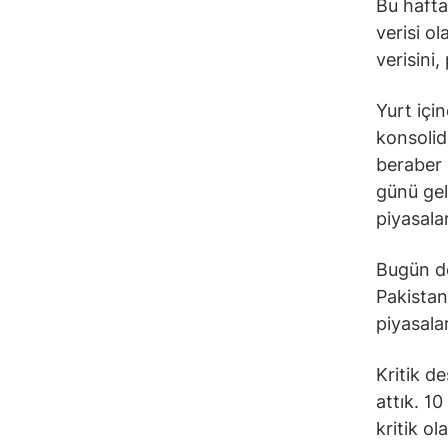
Bu hafta
verisi o
verisini,
Yurt içi
konsolid
beraber 
günü gel
piyasala
Bugün de
Pakistan
piyasala
Kritik d
attık. 1
kritik ol