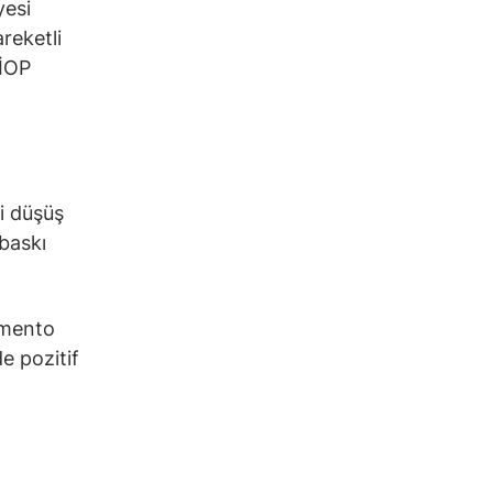
yesi
reketli
VİOP
ki düşüş
baskı
imento
de pozitif