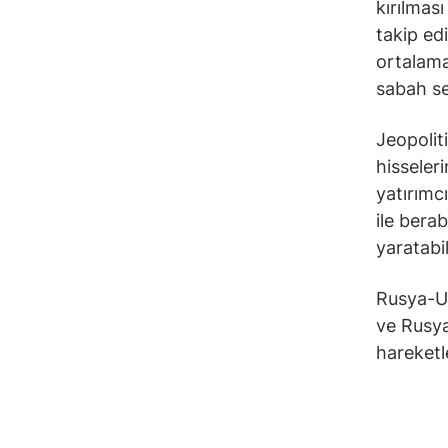
kırılmas
takip ed
ortalama
sabah se
Jeopolit
hisseler
yatırımcı
ile bera
yaratabil
Rusya-Uk
ve Rusya
hareketl