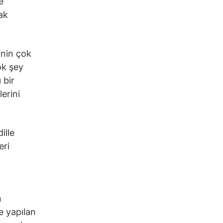
e
ak
inin çok
ok şey
 bir
erini
ille
eri
n
e yapılan