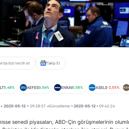
'da bizi tercih et
Takip Et
LT
5,48%
AEFES
0,56%
ENKAI
0,58%
ASELS
-2,55%
i •
2025-05-12
• 09:28:57
•
Güncelleme
• 2025-05-12 •
09:42:24
hisse senedi piyasaları, ABD-Çin görüşmelerinin oluml