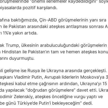
görüşmelerinde “önemli ilerlemeler kaydedildiğini” söy
iyasalarda pozitif karşılandı.
afına baktığımızda, Çin-ABD görüşmelerinin yanı sıra
n ile Pakistan arasındaki ateşkes antlaşması sonrası 
rı 1%’e yakın artıda.
ak Trump, ülkesinin arabuluculuğundaki görüşmelerin
 Hindistan ile Pakistan’ın tam ve hemen ateşkes kon
larını duyurmuştu.
li gelişme ise Rusya ile Ukrayna arasında gerçekleşti
aşkanı Vladimir Putin, Avrupalı liderlerin Moskova’ya 
teşkesi kabul etme çağrısının ardından, Ukrayna’yı 15
’da yapılacak “doğrudan görüşmelere” davet etti. Ukr
olodimir Zelenskiy, ateşkes önceliğine vurgu yaptı ve
e günü Türkiye’de Putin’i bekleyeceğim” dedi.