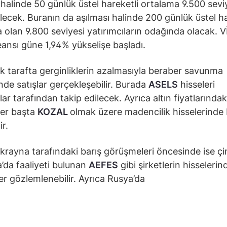
ı halinde 50 günlük üstel hareketli ortalama 9.500 sevi
ilecek. Buranın da aşılması halinde 200 günlük üstel ha
 olan 9.800 seviyesi yatırımcıların odağında olacak. 
ansı güne 1,94% yükselişe başladı.
ik tarafta gerginliklerin azalmasıyla beraber savunma
inde satışlar gerçekleşebilir. Burada
ASELS
hisseleri
lar tarafından takip edilecek. Ayrıca altın fiyatlarında
ber başta
KOZAL
olmak üzere madencilik hisselerinde 
ir.
rayna tarafındaki barış görüşmeleri öncesinde ise ç
’da faaliyeti bulunan
AEFES
gibi şirketlerin hisselerin
er gözlemlenebilir. Ayrıca Rusya’da