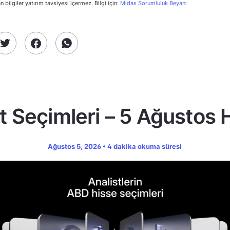
n bilgiler yatırım tavsiyesi içermez. Bilgi için:
Midas Sorumluluk Beyanı
t Seçimleri – 5 Ağustos 
Ağustos 5, 2026 • 4 dakika okuma süresi