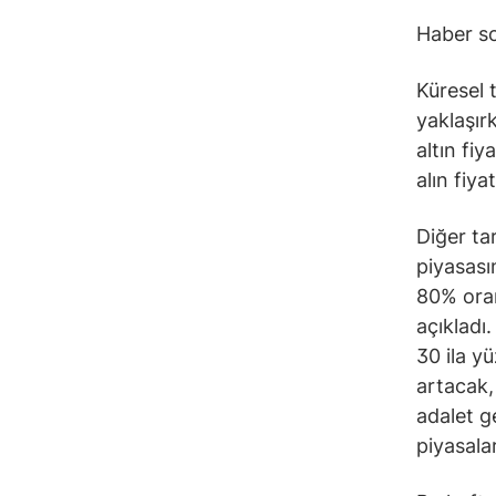
Haber so
Küresel 
yaklaşır
altın fi
alın fiya
Diğer ta
piyasasın
80% ora
açıkladı
30 ila y
artacak,
adalet ge
piyasalar