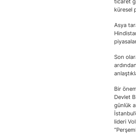
ticaret 
küresel p
Asya tar
Hindista
piyasala
Son olar
ardından
anlaştık
Bir önem
Devlet B
günlük a
İstanbul
lideri V
“Perşemb