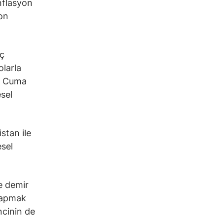
nflasyon
yon
iç
olarla
at Cuma
esel
stan ile
sel
le demir
 yapmak
ncinin de