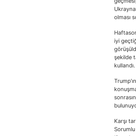
geçmesi,
Ukrayna’
olması s
Haftason
iyi geçti
görüşüld
şekilde 
kullandı.
Trump’ın
konuşmas
sonrasın
bulunuyo
Karşı ta
Sorumlu 