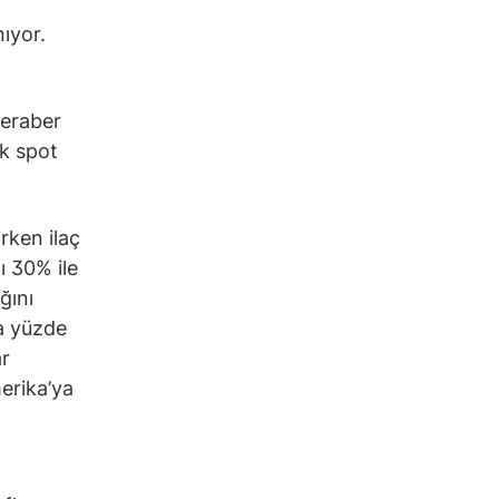
ıyor.
a
beraber
ak spot
rken ilaç
ı 30% ile
ğını
da yüzde
ar
merika’ya