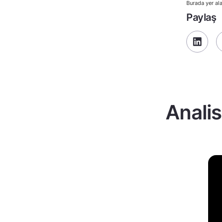
Burada yer ala
Paylaş
Analis