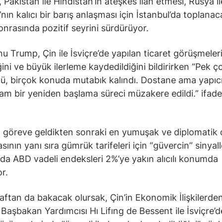
 Pakistan ile Hindistan’ın ateşkes ilan etmesi, Rusya il
nın kalıcı bir barış anlaşması için İstanbul’da toplanac
onrasında pozitif seyrini sürdürüyor.
u Trump, Çin ile İsviçre’de yapılan ticaret görüşmeler
ğini ve büyük ilerleme kaydedildiğini bildirirken “Pek ç
ü, birçok konuda mutabık kalındı. Dostane ama yapıcı
tam bir yeniden başlama süreci müzakere edildi.” ifadel
 göreve geldikten sonraki en yumuşak ve diplomatik d
ının yanı sıra gümrük tarifeleri için “güvercin” sinyall
da ABD vadeli endeksleri 2%’ye yakın alıcılı konumda
r.
raftan da bakacak olursak, Çin’in Ekonomik İlişkilerde
Başbakan Yardımcısı Hı Lifıng de Bessent ile İsviçre’d