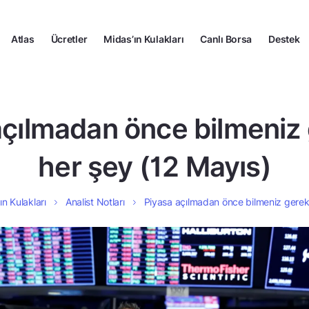
Atlas
Ücretler
Midas’ın Kulakları
Canlı Borsa
Destek
açılmadan önce bilmeniz
her şey (12 Mayıs)
ın Kulakları
Analist Notları
Piyasa açılmadan önce bilmeniz gerek