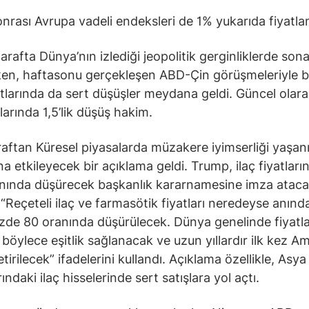
nrası Avrupa vadeli endeksleri de 1% yukarıda fiyatlan
tarafta Dünya’nın izlediği jeopolitik gerginliklerde son
ken, haftasonu gerçekleşen ABD-Çin görüşmeleriyle 
yatlarında da sert düşüşler meydana geldi. Güncel olar
tlarında 1,5’lik düşüş hakim.
raftan Küresel piyasalarda müzakere iyimserliği yaşanı
a etkileyecek bir açıklama geldi. Trump, ilaç fiyatların
nında düşürecek başkanlık kararnamesine imza ataca
. “Reçeteli ilaç ve farmasötik fiyatları neredeyse anın
üzde 80 oranında düşürülecek. Dünya genelinde fiyatl
 böylece eşitlik sağlanacak ve uzun yıllardır ilk kez A
tirilecek” ifadelerini kullandı. Açıklama özellikle, Asya
ındaki ilaç hisselerinde sert satışlara yol açtı.