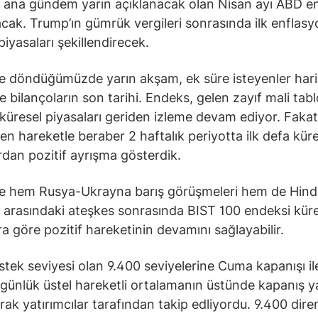
 ana gündem yarın açıklanacak olan Nisan ayı ABD e
lacak. Trump’ın gümrük vergileri sonrasında ilk enflas
 piyasaları şekillendirecek.
ne döndüğümüzde yarın akşam, ek süre isteyenler har
e bilançoların son tarihi. Endeks, gelen zayıf mali tabl
küresel piyasaları geriden izleme devam ediyor. Fak
en hareketle beraber 2 haftalık periyotta ilk defa kür
rdan pozitif ayrışma gösterdik.
 hem Rusya-Ukrayna barış görüşmeleri hem de Hindi
 arasındaki ateşkes sonrasında BIST 100 endeksi küre
ra göre pozitif hareketinin devamını sağlayabilir.
estek seviyesi olan 9.400 seviyelerine Cuma kapanışı i
0 günlük üstel hareketli ortalamanın üstünde kapanış
arak yatırımcılar tarafından takip edliyordu. 9.400 dire