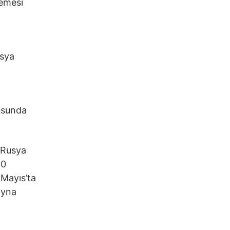
lemesi
Asya
usunda
. Rusya
30
 Mayıs’ta
ayna