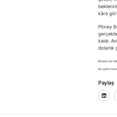
beklenti
kâra gör
Pitney B
gerçekle
kaldı. A
dolarlık
Burada yer ala
Bu içerik hazı
Paylaş