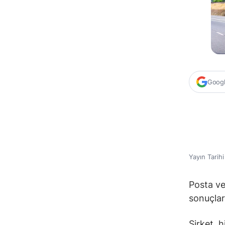
Google
Yayın Tarih
Posta ve
sonuçları
Şirket, h