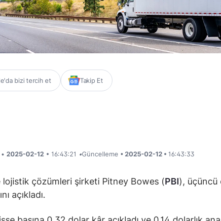
'da bizi tercih et
Takip Et
i •
2025-02-12
• 16:43:21
•
Güncelleme
• 2025-02-12 •
16:43:33
 lojistik çözümleri şirketi Pitney Bowes (
PBI
), üçüncü
nı açıkladı.
isse başına 0,32 dolar kâr açıkladı ve 0,14 dolarlık anal