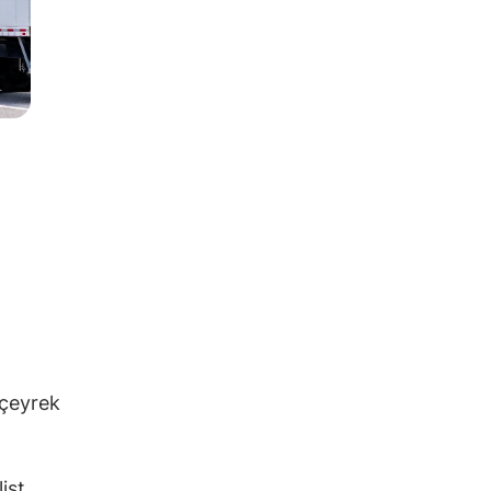
 çeyrek
ist