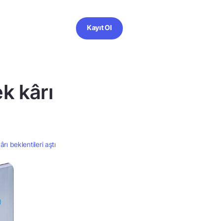
Kayıt Ol
k kârı
ı beklentileri aştı