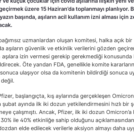
 ve küçük çocuklar için covid aşılarına ilişkin yeni ver
eçirmek üzere 15 Haziran’da toplanmayı planlıyor. 
 yazın başında, aşıların acil kullanım izni alması için 
acak.
bağımsız uzmanlardan oluşan komitesi, halka açık bir
a aşıların güvenlik ve etkinlik verilerini gözden geçire
aşılara izin vermesi gerekip gerekmediği konusunda 
ldirecek. Öte yandan FDA, genellikle komite kararlar
i sonuca ulaşıyor olsa da komitenin bildirdiği sonuca 
değil.
fizer, başlangıçta, kış aylarında gerçekleşen Omicron
 şubat ayında ilk iki dozun yetkilendirmesini hızlı bir ş
meye çalışmıştı. Ancak, Pfizer, ilk iki dozun Omicron’a 
 30% ile 40% etkinliğe sahip olduğunu açıklamasından
ozdan elde edilecek verilerle aksiyon almayı daha uy