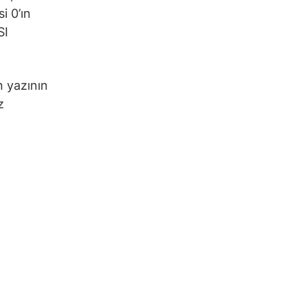
i 0’ın
SI
n yazının
z