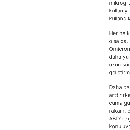
mikrogra
kullanıyo
kullandı
Her ne k
olsa da,
Omicron 
daha yük
uzun süre
geliştir
Daha da 
arttırır
cuma gün
rakam, ö
ABD’de g
konuluy