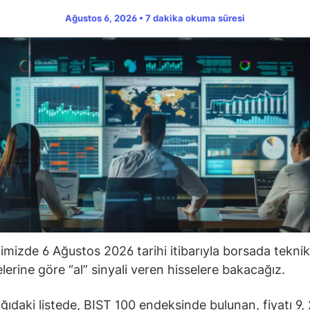
Ağustos 6, 2026 • 7 dakika okuma süresi
ğimizde 6 Ağustos 2026 tarihi itibarıyla borsada teknik
lerine göre “al” sinyali veren hisselere bakacağız.
ğıdaki listede, BIST 100 endeksinde bulunan, fiyatı 9, 