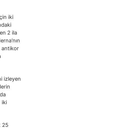
in iki
ındaki
en 2 ila
derna’nın
 antikor
a
i izleyen
lerin
 da
iki
t 25