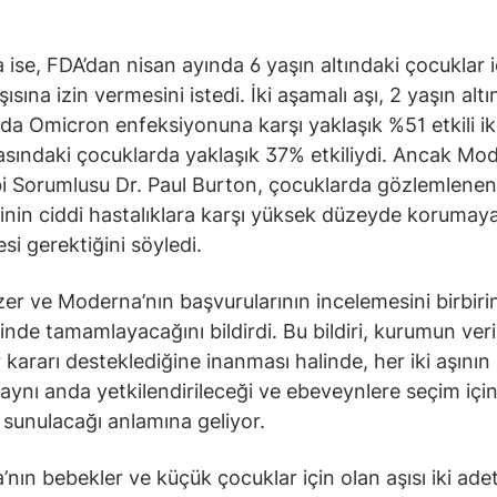
ise, FDA’dan nisan ayında 6 yaşın altındaki çocuklar iç
ısına izin vermesini istedi. İki aşamalı aşı, 2 yaşın alt
da Omicron enfeksiyonuna karşı yaklaşık %51 etkili ik
asındaki çocuklarda yaklaşık 37% etkiliydi. Ancak Mo
i Sorumlusu Dr. Paul Burton, çocuklarda gözlemlenen
inin ciddi hastalıklara karşı yüksek düzeyde korumay
i gerektiğini söyledi.
zer ve Moderna’nın başvurularının incelemesini birbirin
çinde tamamlayacağını bildirdi. Bu bildiri, kurumun veri
r kararı desteklediğine inanması halinde, her iki aşının
 aynı anda yetkilendirileceği ve ebeveynlere seçim için 
sunulacağı anlamına geliyor.
nın bebekler ve küçük çocuklar için olan aşısı iki ade