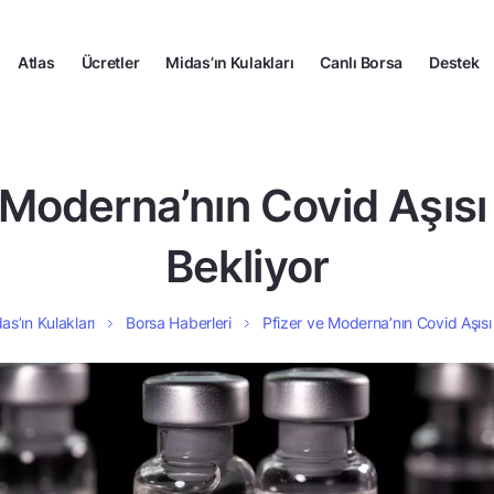
Atlas
Ücretler
Midas’ın Kulakları
Canlı Borsa
Destek
 Moderna’nın Covid Aşısı
Bekliyor
as’ın Kulakları
Borsa Haberleri
Pfizer ve Moderna’nın Covid Aşısı