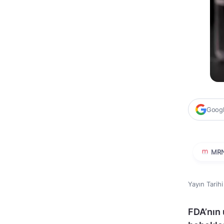
Google
MR
Yayın Tarih
FDA’nın