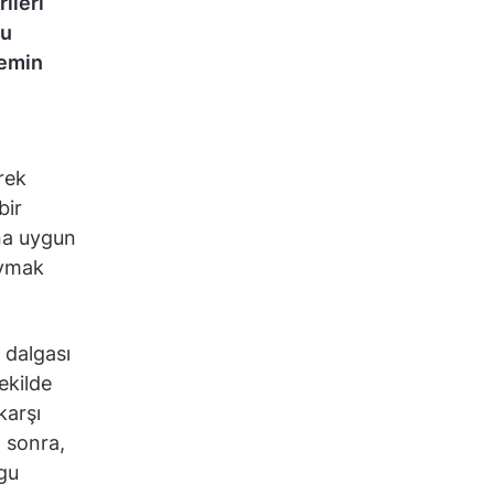
ileri
Bu
zemin
rek
bir
ına uygun
uymak
 dalgası
ekilde
karşı
 sonra,
gu