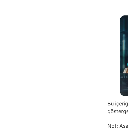
Bu içeri
gösterge
Not: Aşa