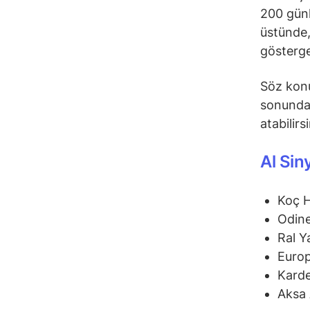
200 günl
üstünde,
gösterge
Söz konu
sonunda 
atabilirs
Al Sin
Koç 
Odine
Ral Y
Euro
Karde
Aksa 