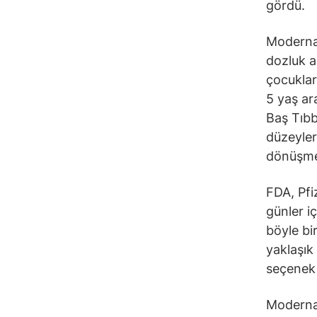
gördü.
Moderna 
dozluk aş
çocuklar
5 yaş ar
Baş Tıbb
düzeyler
dönüşmes
FDA, Pfi
günler i
böyle bi
yaklaşık
seçenek 
Moderna’