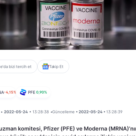
'da bizi tercih et
Takip Et
NA
-4,15%
PFE
0,90%
i •
2022-05-24
• 13:28:38
•
Güncelleme
• 2022-05-24 •
13:28:39
 uzman komitesi, Pfizer (PFE) ve Moderna (MRNA)’nı