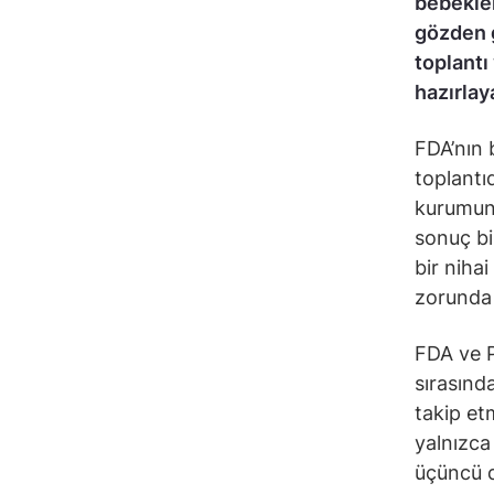
bebekler
gözden g
toplantı
hazırlay
FDA’nın 
toplantıd
kurumun 
sonuç bi
bir niha
zorunda 
FDA ve P
sırasında
takip et
yalnızca
üçüncü d