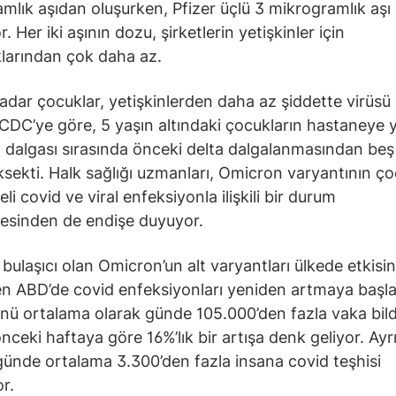
mlık aşıdan oluşurken, Pfizer üçlü 3 mikrogramlık aşı
r. Her iki aşının dozu, şirketlerin yetişkinler için
klarından çok daha az.
adar çocuklar, yetişkinlerden daha az şiddette virüsü 
 CDC’ye göre, 5 yaşın altındaki çocukların hastaneye ya
dalgası sırasında önceki delta dalgalanmasından beş
sekti. Halk sağlığı uzmanları, Omicron varyantının ç
li covid ve viral enfeksiyonla ilişkili bir durum
mesinden de endişe duyuyor.
bulaşıcı olan Omicron’un alt varyantları ülkede etkisin
ken ABD’de covid enfeksiyonları yeniden artmaya başla
ü ortalama olarak günde 105.000’den fazla vaka bildi
nceki haftaya göre 16%’lık bir artışa denk geliyor. Ayr
ünde ortalama 3.300’den fazla insana covid teşhisi
or.