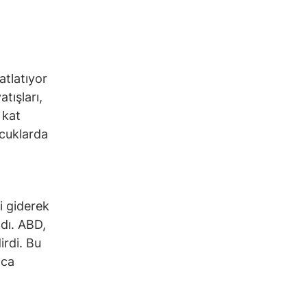
atlatıyor
tışları,
 kat
ocuklarda
i giderek
dı. ABD,
rdi. Bu
ıca