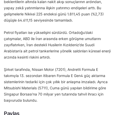
beklentilerin altında kalan nakit akışı sonuçlarının ardından,
yapay zekâ yatırımlarına ilişkin yatırımcı endişeleri arttı. Bu
gelişmelerle Nikkei 225 endeksi günü 1.811,45 puan (%2,73)
düşüşle 64.611,15 seviyesinde tamamladı.
Petrol fiyatları ise yükselişini sürdürdü. Ortadoğu’daki
çatışmalar, ABD ile İran arasında erken görüşme umutlarını
zayıflatırken, İran destekli Husilerin Kızıldeniz’de Suudi
Arabistan’a ait petrol tankerlerine yönelik saldırıları küresel enerji
arzında kesinti riskini artırdı.
Şirket tarafında, Nissan Motor (7201), Andretti Formula E
takımıyla 13. sezondan itibaren Formula E Gen4 güç aktarma
sistemlerinin tedariki için çok yıllık bir anlaşma imzaladı. Ayrıca
Mitsubishi Materials (5711), Cuma günü yapılan bildirime göre
Singapur Borsası’na 70 milyar yen tutarında tahvil ihracı için
başvuruda bulundu.
Paylaş