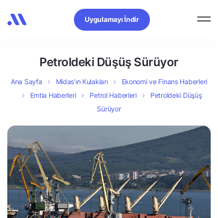
Uygulamayı İndir
Petroldeki Düşüş Sürüyor
Ana Sayfa
Midas’ın Kulakları
Ekonomi ve Finans Haberleri
Emtia Haberleri
Petrol Haberleri
Petroldeki Düşüş
Sürüyor