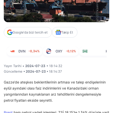
Google'da bizi tercih et
Takip Et
DVN
-0,34%
OXY
-0,12%
HES
Yayın Tarihi •
2024-07-23
• 18:14:32
Güncelleme
• 2024-07-23 •
18:14:37
Gazze’de ateşkes beklentilerinin artması ve talep endişelerinin
eylül ayındaki olası faiz indirimlerini ve Kanada’daki orman
yangınlarından kaynaklanan arz tehditlerini dengelemesiyle
petrol fiyatları ekside seyretti.
Brent
ham petrol vadeli işlemleri, TSİ 18.15’te 1,36% düşüşle varil