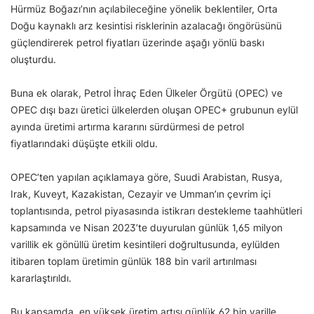
Hürmüz Boğazı’nın açılabileceğine yönelik beklentiler, Orta
Doğu kaynaklı arz kesintisi risklerinin azalacağı öngörüsünü
güçlendirerek petrol fiyatları üzerinde aşağı yönlü baskı
oluşturdu.
Buna ek olarak, Petrol İhraç Eden Ülkeler Örgütü (OPEC) ve
OPEC dışı bazı üretici ülkelerden oluşan OPEC+ grubunun eylül
ayında üretimi artırma kararını sürdürmesi de petrol
fiyatlarındaki düşüşte etkili oldu.
OPEC’ten yapılan açıklamaya göre, Suudi Arabistan, Rusya,
Irak, Kuveyt, Kazakistan, Cezayir ve Umman’ın çevrim içi
toplantısında, petrol piyasasında istikrarı destekleme taahhütleri
kapsamında ve Nisan 2023’te duyurulan günlük 1,65 milyon
varillik ek gönüllü üretim kesintileri doğrultusunda, eylülden
itibaren toplam üretimin günlük 188 bin varil artırılması
kararlaştırıldı.
Bu kapsamda, en yüksek üretim artışı günlük 62 bin varille