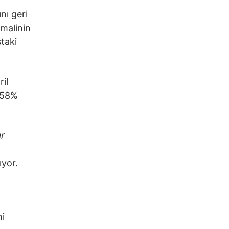
nı geri
imalinin
staki
il
0,58%
r
yor.
ni