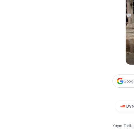
Google
DV
Yayın Tarih