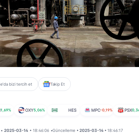
'da bizi tercih et
Takip Et
N
1,69%
OXY
5,06%
HES
MPC
-0,19%
PSX
0,3
i •
2025-03-14
• 18:46:06
•
Güncelleme
• 2025-03-14 •
18:46:17