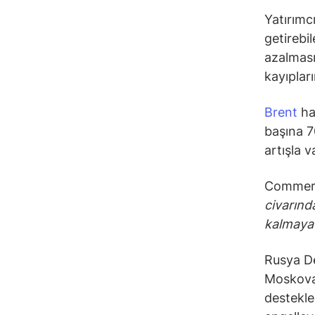
Yatırımcı
getirebi
azalması
kayıpları
Brent
ham
başına 7
artışla 
Commerzb
civarınd
kalmayac
Rusya De
Moskova’
destekle