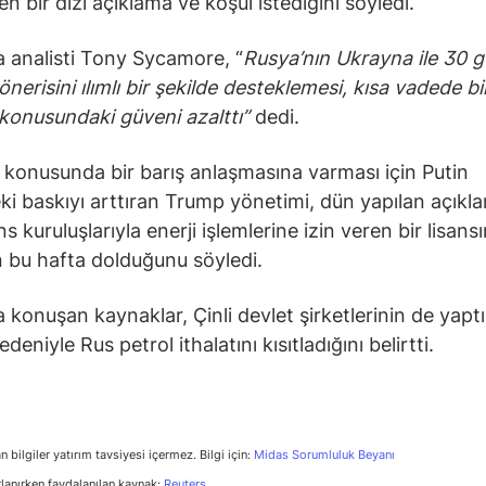
n bir dizi açıklama ve koşul istediğini söyledi.
a analisti Tony Sycamore, “
Rusya’nın Ukrayna ile 30 g
nerisini ılımlı bir şekilde desteklemesi, kısa vadede bi
konusundaki güveni azalttı”
dedi.
konusunda bir barış anlaşmasına varması için Putin
ki baskıyı arttıran Trump yönetimi, dün yapılan açık
s kuruluşlarıyla enerji işlemlerine izin veren bir lisans
n bu hafta dolduğunu söyledi.
a konuşan kaynaklar, Çinli devlet şirketlerinin de yapt
nedeniyle Rus petrol ithalatını kısıtladığını belirtti.
n bilgiler yatırım tavsiyesi içermez. Bilgi için:
Midas Sorumluluk Beyanı
rlanırken faydalanılan kaynak:
Reuters