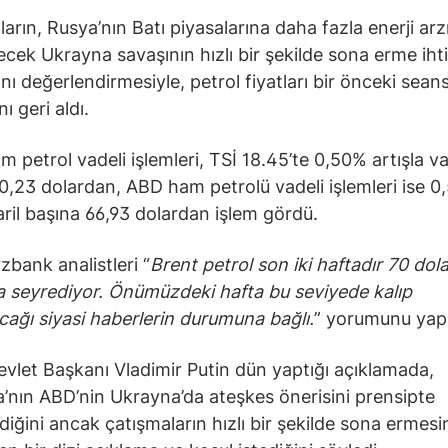
ların, Rusya’nın Batı piyasalarına daha fazla enerji arzı
lecek Ukrayna savaşının hızlı bir şekilde sona erme iht
nı değerlendirmesiyle, petrol fiyatları bir önceki sean
nı geri aldı.
 petrol vadeli işlemleri, TSİ 18.45’te 0,50% artışla var
0,23 dolardan, ABD ham petrolü vadeli işlemleri ise 
varil başına 66,93 dolardan işlem gördü.
ank analistleri “
Brent petrol son iki haftadır 70 dola
a seyrediyor. Önümüzdeki hafta bu seviyede kalıp
ağı siyasi haberlerin durumuna bağlı.
” yorumunu yapı
vlet Başkanı Vladimir Putin dün yaptığı açıklamada,
nın ABD’nin Ukrayna’da ateşkes önerisini prensipte
diğini ancak çatışmaların hızlı bir şekilde sona ermesi