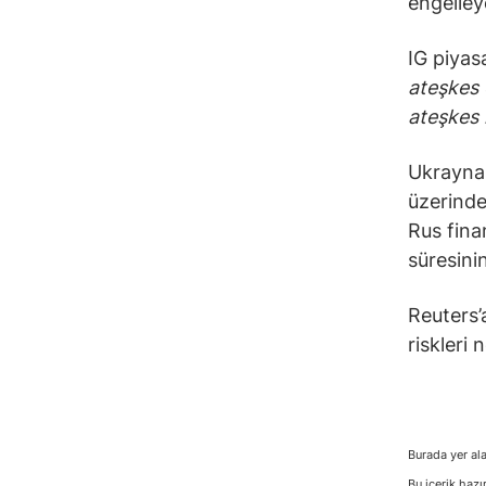
engelleye
IG piyas
ateşkes ö
ateşkes 
Ukrayna 
üzerinde
Rus finan
süresini
Reuters’
riskleri 
Burada yer ala
Bu içerik hazı