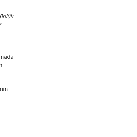
ünlük
r
lamada
ın
ırım