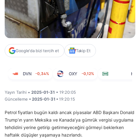
Google'da bizi tercih et
Takip Et
DVN
-0,34%
OXY
-0,12%
HES
Yayın Tarihi •
2025-01-31
• 19:20:05
Güncelleme
• 2025-01-31 •
19:20:15
Petrol fiyatları bugün kaldı ancak piyasalar ABD Başkanı Donald
Trump’ın yarın Meksika ve Kanada’ya gümrük vergisi uygulama
tehdidini yerine getirip getirmeyeceğini görmeyi beklerken
haftalık düşüşler yaşamaya hazırlandı.