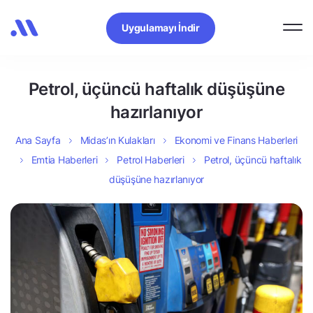
Uygulamayı İndir
Petrol, üçüncü haftalık düşüşüne
hazırlanıyor
Ana Sayfa
Midas’ın Kulakları
Ekonomi ve Finans Haberleri
Emtia Haberleri
Petrol Haberleri
Petrol, üçüncü haftalık
düşüşüne hazırlanıyor