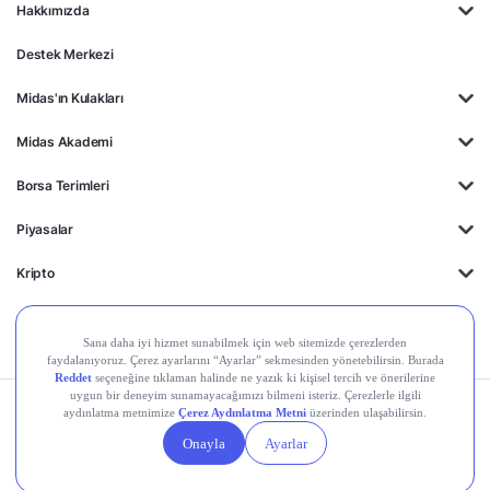
Hakkımızda
Destek Merkezi
Midas'ın Kulakları
Midas Akademi
Borsa Terimleri
Piyasalar
Kripto
Ayrıcalıklar
Kişisel Verilerin
Gizlilik
Yasal
Çerez
Korunması
Politikası
Duyurular
Ayarları
© 2026 Midas Finansal Teknolojiler A.Ş. Tüm hakları saklıdır.