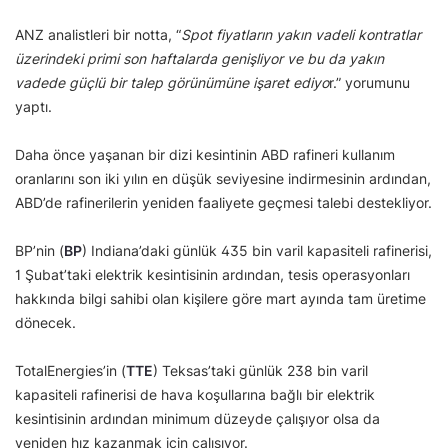
ANZ analistleri bir notta, “
Spot fiyatların yakın vadeli kontratlar
üzerindeki primi son haftalarda genişliyor ve bu da yakın
vadede güçlü bir talep görünümüne işaret ediyo
r.” yorumunu
yaptı.
Daha önce yaşanan bir dizi kesintinin ABD rafineri kullanım
oranlarını son iki yılın en düşük seviyesine indirmesinin ardından,
ABD’de rafinerilerin yeniden faaliyete geçmesi talebi destekliyor.
BP’nin (
BP
) Indiana’daki günlük 435 bin varil kapasiteli rafinerisi,
1 Şubat’taki elektrik kesintisinin ardından, tesis operasyonları
hakkında bilgi sahibi olan kişilere göre mart ayında tam üretime
dönecek.
TotalEnergies’in (
TTE
) Teksas’taki günlük 238 bin varil
kapasiteli rafinerisi de hava koşullarına bağlı bir elektrik
kesintisinin ardından minimum düzeyde çalışıyor olsa da
yeniden hız kazanmak için çalışıyor.