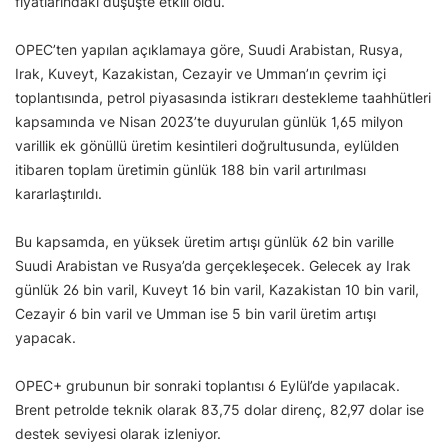
fiyatlarındaki düşüşte etkili oldu.
OPEC’ten yapılan açıklamaya göre, Suudi Arabistan, Rusya,
Irak, Kuveyt, Kazakistan, Cezayir ve Umman’ın çevrim içi
toplantısında, petrol piyasasında istikrarı destekleme taahhütleri
kapsamında ve Nisan 2023’te duyurulan günlük 1,65 milyon
varillik ek gönüllü üretim kesintileri doğrultusunda, eylülden
itibaren toplam üretimin günlük 188 bin varil artırılması
kararlaştırıldı.
Bu kapsamda, en yüksek üretim artışı günlük 62 bin varille
Suudi Arabistan ve Rusya’da gerçekleşecek. Gelecek ay Irak
günlük 26 bin varil, Kuveyt 16 bin varil, Kazakistan 10 bin varil,
Cezayir 6 bin varil ve Umman ise 5 bin varil üretim artışı
yapacak.
OPEC+ grubunun bir sonraki toplantısı 6 Eylül’de yapılacak.
Brent petrolde teknik olarak 83,75 dolar direnç, 82,97 dolar ise
destek seviyesi olarak izleniyor.