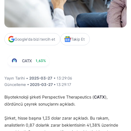
Google'da bizi tercih et
Takip Et
CATX
1,63%
Yayın Tarihi •
2025-03-27
• 13:29:06
Güncelleme
• 2025-03-27 •
13:29:17
Biyoteknoloji şirketi Perspective Therapeutics (
CATX
),
dördüncü çeyrek sonuçlarını açıkladı.
Şirket, hisse başına 1,23 dolar zarar açıkladı. Bu rakam,
analistlerin 0,87 dolarlık zarar beklentisinin 41,38% üzerinde