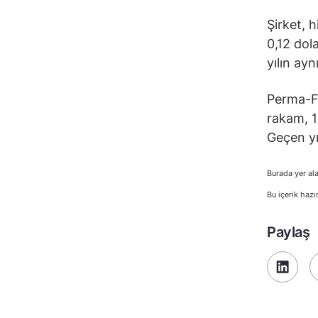
Şirket, 
0,12 dol
yılın ay
Perma-Fix
rakam, 1
Geçen yı
Burada yer ala
Bu içerik hazı
Paylaş