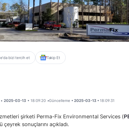
'da bizi tercih et
Takip Et
i •
2025-03-13
• 18:09:20
•
Güncelleme
• 2025-03-13 •
18:09:31
zmetleri şirketi Perma-Fix Environmental Services (
P
 çeyrek sonuçlarını açıkladı.