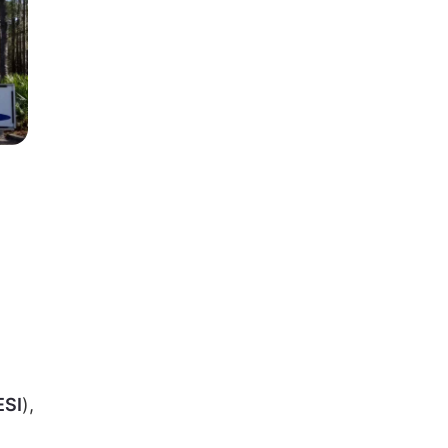
ESI
),