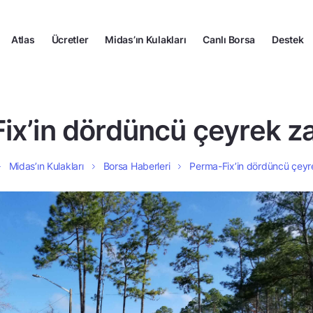
Atlas
Ücretler
Midas’ın Kulakları
Canlı Borsa
Destek
x’in dördüncü çeyrek zar
Midas’ın Kulakları
Borsa Haberleri
Perma-Fix’in dördüncü çeyrek