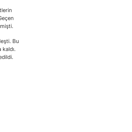
tlerin
 Geçen
mişti.
eşti. Bu
 kaldı.
dildi.