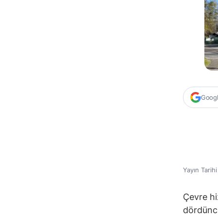
Google
Yayın Tarih
Çevre hi
dördüncü