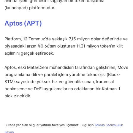
anında işlem görmesini sağlayan bir token başlatma
(launchpad) platformudur.
Aptos (APT)
Platform, 12 Temmuz’da yaklaşık 7,15 milyon dolar değerinde ve
piyasadaki arzın %0,66’sını oluşturan 11,31 milyon token’ın kilit
açılımını gerçekleştirecek.
Aptos, eski Meta/Diem mühendisleri tarafından geliştirilen, Move
programlama dili ve paralel işlem yürütme teknolojisi (Block-
STM) sayesinde yüksek hız ve güvenlik sunan, kurumsal
benimseme ve DeFi uygulamalarına odaklanan bir Katman-1
blok zinciridir.
Burada yer alan bilgiler yatırım tavsiyesi içermez. Bilgi için:
Midas Sorumluluk
Beyanı