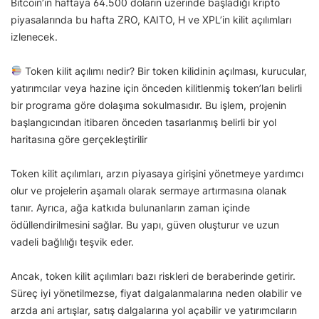
Bitcoin’in haftaya 64.500 doların üzerinde başladığı kripto
piyasalarında bu hafta ZRO, KAITO, H ve XPL’in kilit açılımları
izlenecek.
Token kilit açılımı nedir? Bir token kilidinin açılması, kurucular,
yatırımcılar veya hazine için önceden kilitlenmiş token’ları belirli
bir programa göre dolaşıma sokulmasıdır. Bu işlem, projenin
başlangıcından itibaren önceden tasarlanmış belirli bir yol
haritasına göre gerçekleştirilir
Token kilit açılımları, arzın piyasaya girişini yönetmeye yardımcı
olur ve projelerin aşamalı olarak sermaye artırmasına olanak
tanır. Ayrıca, ağa katkıda bulunanların zaman içinde
ödüllendirilmesini sağlar. Bu yapı, güven oluşturur ve uzun
vadeli bağlılığı teşvik eder.
Ancak, token kilit açılımları bazı riskleri de beraberinde getirir.
Süreç iyi yönetilmezse, fiyat dalgalanmalarına neden olabilir ve
arzda ani artışlar, satış dalgalarına yol açabilir ve yatırımcıların