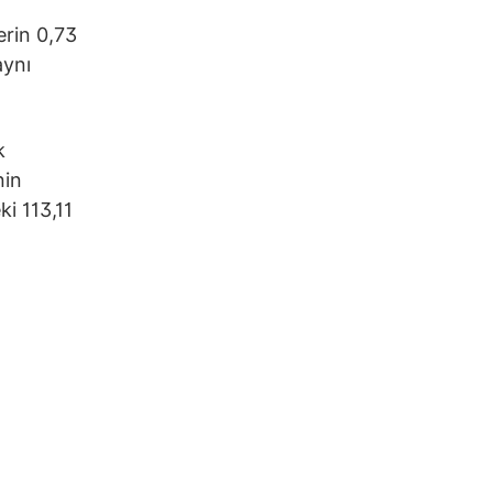
erin 0,73
aynı
k
nin
i 113,11