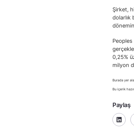
Şirket, h
dolarlık
dönemind
Peoples 
gerçekle
0,25% üz
milyon d
Burada yer ala
Bu içerik hazı
Paylaş