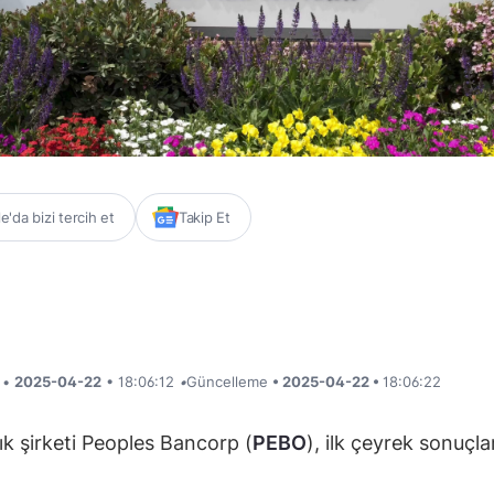
'da bizi tercih et
Takip Et
i •
2025-04-22
• 18:06:12
•
Güncelleme
• 2025-04-22 •
18:06:22
ık şirketi Peoples Bancorp (
PEBO
), ilk çeyrek sonuçlar