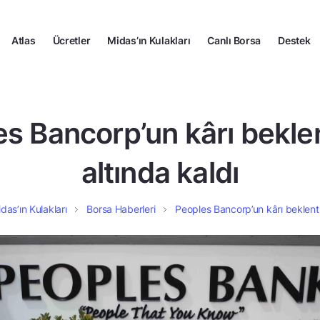
Atlas
Ücretler
Midas’ın Kulakları
Canlı Borsa
Destek
s Bancorp’un kârı beklen
altında kaldı
das’ın Kulakları
Borsa Haberleri
Peoples Bancorp’un kârı beklentil