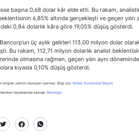
isse başına 0,68 dolar kâr elde etti. Bu rakam, analistl
 beklentisinin 6,85% altında gerçekleşti ve geçen yılın 
eki 0,84 dolarlık kâra göre 19,05% düşüş gösterdi.
Bancorp’un üç aylık gelirleri 113,00 milyon dolar olara
şti. Bu rakam, 112,71 milyon dolarlık analist beklentisi
erinde olmasına rağmen, geçen yılın aynı dönemindek
olara kıyasla 0,10% düşüş gösterdi.
n bilgiler yatırım tavsiyesi içermez. Bilgi için:
Midas Sorumluluk Beyanı
rlanırken faydalanılan kaynak:
Benzinga