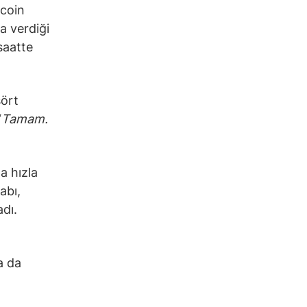
coin
a verdiği
saatte
şört
“
Tamam.
a hızla
abı,
adı.
a da