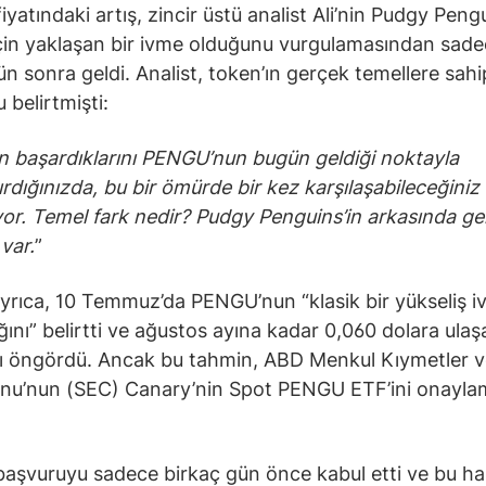
yatındaki artış, zincir üstü analist Ali’nin Pudgy Peng
için yaklaşan bir ivme olduğunu vurgulamasından sad
ün sonra geldi. Analist, token’ın gerçek temellere sahi
 belirtmişti:
n başardıklarını PENGU’nun bugün geldiği noktayla
ırdığınızda, bu bir ömürde bir kez karşılaşabileceğiniz b
iyor. Temel fark nedir? Pudgy Penguins’in arkasında g
var.
”
ayrıca, 10 Temmuz’da PENGU’nun “klasik bir yükseliş i
ğını” belirtti ve ağustos ayına kadar 0,060 dolara ulaş
ı öngördü. Ancak bu tahmin, ABD Menkul Kıymetler 
nu’nun (SEC) Canary’nin Spot PENGU ETF’ini onayla
aşvuruyu sadece birkaç gün önce kabul etti ve bu ha