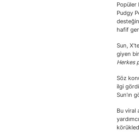
Popüler
Pudgy Pe
desteğin
hafif ge
Sun, X’t
giyen bi
Herkes 
Söz konu
ilgi gör
Sun’ın gö
Bu viral 
yardımcı
körükled