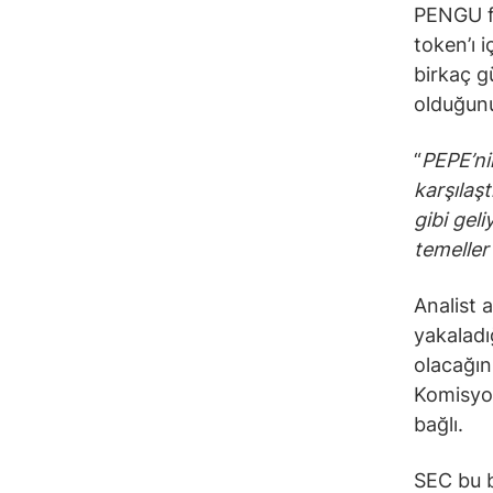
PENGU fi
token’ı 
birkaç g
olduğunu
“
PEPE’ni
karşılaşt
gibi gel
temeller 
Analist 
yakaladı
olacağın
Komisyo
bağlı.
SEC bu b