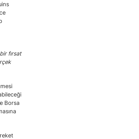
uins
ece
p
ir fırsat
erçek
vmesi
abileceği
ve Borsa
masına
reket