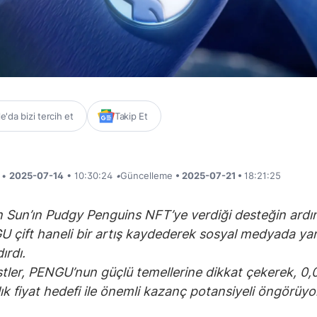
'da bizi tercih et
Takip Et
i •
2025-07-14
• 10:30:24
•
Güncelleme
• 2025-07-21 •
18:21:25
n Sun’ın Pudgy Penguins NFT’ye verdiği desteğin ard
 çift haneli bir artış kaydederek sosyal medyada ya
ırdı.
stler, PENGU’nun güçlü temellerine dikkat çekerek, 0,
lık fiyat hedefi ile önemli kazanç potansiyeli öngörüyo