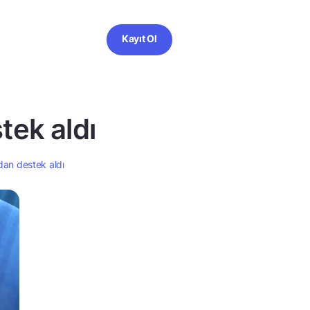
Kayıt Ol
ek aldı
an destek aldı