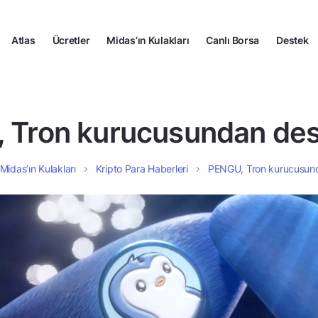
Atlas
Ücretler
Midas’ın Kulakları
Canlı Borsa
Destek
 Tron kurucusundan dest
Midas’ın Kulakları
Kripto Para Haberleri
PENGU, Tron kurucusund