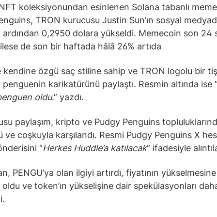
 NFT koleksiyonundan esinlenen Solana tabanlı meme
nguins, TRON kurucusu Justin Sun’ın sosyal medyad
 ardından 0,2950 dolara yükseldi. Memecoin son 24 
rilese de son bir haftada hâlâ 26% artıda
e kendine özgü saç stiline sahip ve TRON logolu bir ti
r penguenin karikatürünü paylaştı. Resmin altında ise 
penguen oldu
.” yazdı.
su paylaşım, kripto ve Pudgy Penguins topluluklarınd
dü ve coşkuyla karşılandı. Resmi Pudgy Penguins X hes
nderisini “
Herkes Huddle’a katılacak
” ifadesiyle alıntıl
an, PENGU’ya olan ilgiyi artırdı, fiyatının yükselmesine
 oldu ve token’ın yükselişine dair spekülasyonları dah
i.