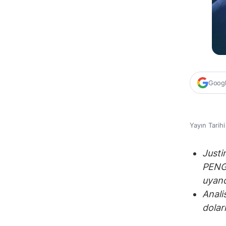
Google
Yayın Tarih
Justi
PENGU
uyand
Anali
dolar