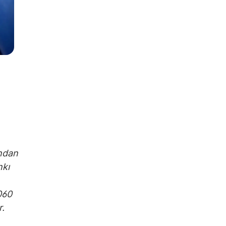
ından
nkı
060
r.