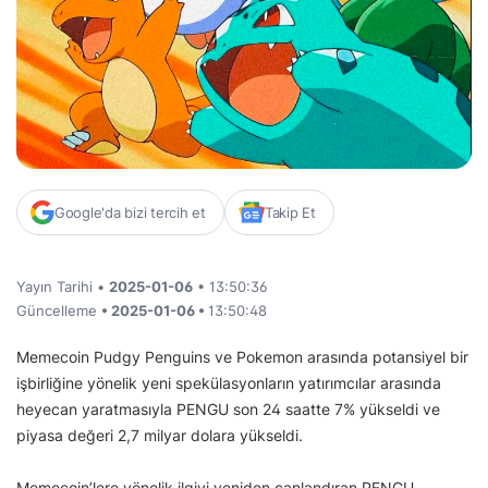
Google'da bizi tercih et
Takip Et
Yayın Tarihi •
2025-01-06
• 13:50:36
Güncelleme
• 2025-01-06 •
13:50:48
Memecoin Pudgy Penguins ve Pokemon arasında potansiyel bir
işbirliğine yönelik yeni spekülasyonların yatırımcılar arasında
heyecan yaratmasıyla PENGU son 24 saatte 7% yükseldi ve
piyasa değeri 2,7 milyar dolara yükseldi.
Memecoin’lere yönelik ilgiyi yeniden canlandıran PENGU,