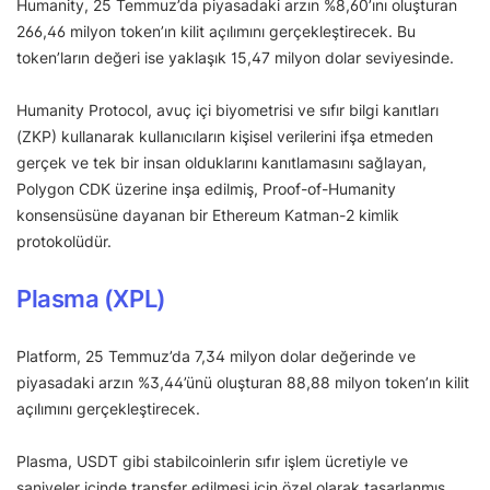
Humanity, 25 Temmuz’da piyasadaki arzın %8,60’ını oluşturan
266,46 milyon token’ın kilit açılımını gerçekleştirecek. Bu
token’ların değeri ise yaklaşık 15,47 milyon dolar seviyesinde.
Humanity Protocol, avuç içi biyometrisi ve sıfır bilgi kanıtları
(ZKP) kullanarak kullanıcıların kişisel verilerini ifşa etmeden
gerçek ve tek bir insan olduklarını kanıtlamasını sağlayan,
Polygon CDK üzerine inşa edilmiş, Proof-of-Humanity
konsensüsüne dayanan bir Ethereum Katman-2 kimlik
protokolüdür.
Plasma (XPL)
Platform, 25 Temmuz’da 7,34 milyon dolar değerinde ve
piyasadaki arzın %3,44’ünü oluşturan 88,88 milyon token’ın kilit
açılımını gerçekleştirecek.
Plasma, USDT gibi stabilcoinlerin sıfır işlem ücretiyle ve
saniyeler içinde transfer edilmesi için özel olarak tasarlanmış,