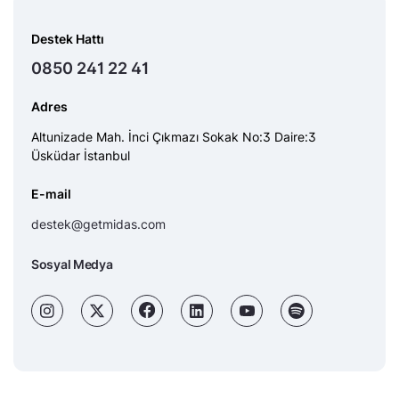
Destek Hattı
0850 241 22 41
Adres
Altunizade Mah. İnci Çıkmazı Sokak No:3 Daire:3
Üsküdar İstanbul
E-mail
destek@getmidas.com
Sosyal Medya