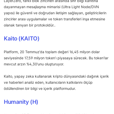
LayerZero, farklı blok zincirleri arasında sıfır bilgi kanıtına
dayanmayan mesajlaşma mimarisi (Ultra Light Node/DVN
yapısı) ile güvenli ve doğrudan iletişim sağlayan, geliştiricilerin
zincirler arası uygulamalar ve token transferleri inşa etmesine
olanak tanıyan bir protokoldür..
Kaito (KAITO)
Platform, 20 Temmuz’da toplam değeri 16,45 milyon dolar
seviyesinde 17,59 milyon token’ı piyasaya sürecek. Bu token’lar
mevcut arzın %4,30’unu oluşturuyor.
Kaito, yapay zeka kullanarak kripto dünyasındaki dağınık içerik
ve haberleri analiz eden, kullanıcıların katkılarını ölçüp
ödüllendiren bir bilgi ve içerik platformudur.
Humanity (H)