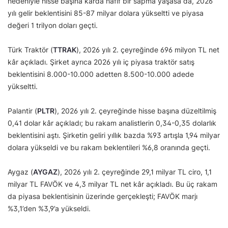
nedeniyle hisse başına kârda hafif bir sapma yaşasa da, 2026
yılı gelir beklentisini 85-87 milyar dolara yükseltti ve piyasa
değeri 1 trilyon doları geçti.
Türk Traktör (
TTRAK
), 2026 yılı 2. çeyreğinde 696 milyon TL net
kâr açıkladı. Şirket ayrıca 2026 yılı iç piyasa traktör satış
beklentisini 8.000-10.000 adetten 8.500-10.000 adede
yükseltti.
Palantir (
PLTR
), 2026 yılı 2. çeyreğinde hisse başına düzeltilmiş
0,41 dolar kâr açıkladı; bu rakam analistlerin 0,34-0,35 dolarlık
beklentisini aştı. Şirketin geliri yıllık bazda %93 artışla 1,94 milyar
dolara yükseldi ve bu rakam beklentileri %6,8 oranında geçti.
Aygaz (
AYGAZ
), 2026 yılı 2. çeyreğinde 29,1 milyar TL ciro, 1,1
milyar TL FAVÖK ve 4,3 milyar TL net kâr açıkladı. Bu üç rakam
da piyasa beklentisinin üzerinde gerçekleşti; FAVÖK marjı
%3,1’den %3,9’a yükseldi.