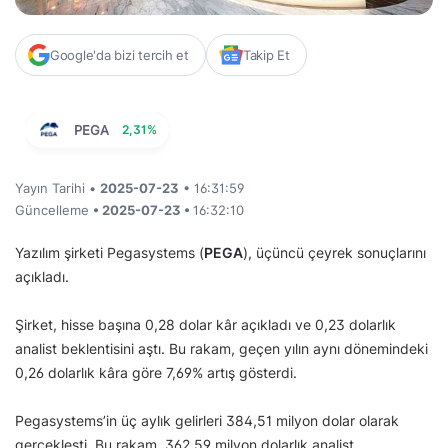
Google'da bizi tercih et
Takip Et
PEGA
2,31%
Yayın Tarihi •
2025-07-23
• 16:31:59
Güncelleme
• 2025-07-23 •
16:32:10
Yazılım şirketi Pegasystems (
PEGA
), üçüncü çeyrek sonuçlarını
açıkladı.
Şirket, hisse başına 0,28 dolar kâr açıkladı ve 0,23 dolarlık
analist beklentisini aştı. Bu rakam, geçen yılın aynı dönemindeki
0,26 dolarlık kâra göre 7,69% artış gösterdi.
Pegasystems’in üç aylık gelirleri 384,51 milyon dolar olarak
gerçekleşti. Bu rakam, 362,59 milyon dolarlık analist