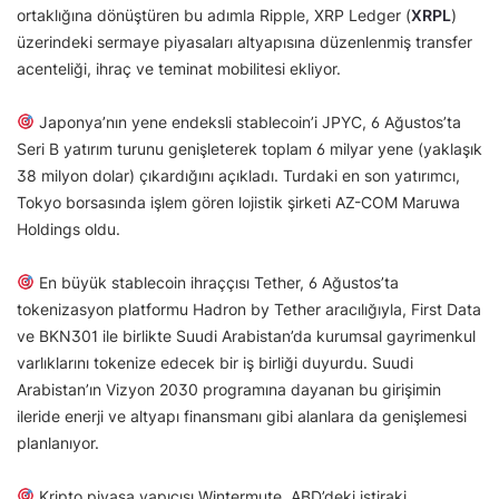
ortaklığına dönüştüren bu adımla Ripple, XRP Ledger (
XRPL
)
üzerindeki sermaye piyasaları altyapısına düzenlenmiş transfer
acenteliği, ihraç ve teminat mobilitesi ekliyor.
Japonya’nın yene endeksli stablecoin’i JPYC, 6 Ağustos’ta
Seri B yatırım turunu genişleterek toplam 6 milyar yene (yaklaşık
38 milyon dolar) çıkardığını açıkladı. Turdaki en son yatırımcı,
Tokyo borsasında işlem gören lojistik şirketi AZ-COM Maruwa
Holdings oldu.
En büyük stablecoin ihraççısı Tether, 6 Ağustos’ta
tokenizasyon platformu Hadron by Tether aracılığıyla, First Data
ve BKN301 ile birlikte Suudi Arabistan’da kurumsal gayrimenkul
varlıklarını tokenize edecek bir iş birliği duyurdu. Suudi
Arabistan’ın Vizyon 2030 programına dayanan bu girişimin
ileride enerji ve altyapı finansmanı gibi alanlara da genişlemesi
planlanıyor.
Kripto piyasa yapıcısı Wintermute, ABD’deki iştiraki