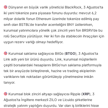
Dünyanın en büyük varlık yöneticisi BlackRock, 3 Ağustos’ta
iki yeni tokenize para piyasası fonunu duyurdu: mevcut 6,2
milyar dolarlık fonun Ethereum üzerinde tokenize edilmiş pay
sınıfı olan BSTBL’de transfer acenteliğini BNY üstlenirken,
kurumsal yatırımcılara yönelik çok zincirli yeni fon BRSRV’de bu
rolü Securitize yürütüyor. Her iki fon da stablecoin ihraççıları için
uygun rezerv varlığı olmayı hedefliyor.
Kurumsal saklama sağlayıcısı BitGo (
BTGO
), 3 Ağustos’ta
Link adlı yeni bir ürünü duyurdu. Link, kurumsal müşterilerin
çeşitli borsalardaki hesaplarını BitGo’nun saklama platformuyla
tek bir arayüzde birleştirerek, hazine ve trading ekiplerinin
varlıklarını tek noktadan görüntüleyip yönetmesine imkân
tanıyor.
Kurumsal blok zinciri altyapı sağlayıcısı Ripple (
XRP
), 3
Ağustos’ta İngiltere merkezli ZILO ve Licuido şirketlerine
stratejik yatırım yaptığını duyurdu. Var olan iş birliklerini hisse