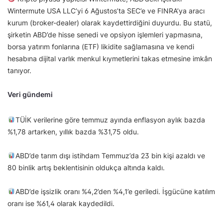
Wintermute USA LLC’yi 6 Ağustos’ta SEC’e ve FINRA’ya aracı
kurum (broker-dealer) olarak kaydettirdiğini duyurdu. Bu statü,
şirketin ABD’de hisse senedi ve opsiyon işlemleri yapmasına,
borsa yatırım fonlarına (ETF) likidite sağlamasına ve kendi
hesabına dijital varlık menkul kıymetlerini takas etmesine imkân
tanıyor.
Veri gündemi
TÜİK verilerine göre temmuz ayında enflasyon aylık bazda
%1,78 artarken, yıllık bazda %31,75 oldu.
ABD’de tarım dışı istihdam Temmuz’da 23 bin kişi azaldı ve
80 binlik artış beklentisinin oldukça altında kaldı.
ABD’de işsizlik oranı %4,2’den %4,1’e geriledi. İşgücüne katılım
oranı ise %61,4 olarak kaydedildi.